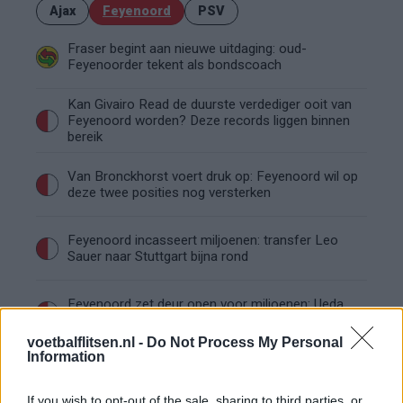
Ajax
Feyenoord
PSV
Fraser begint aan nieuwe uitdaging: oud-
Feyenoorder tekent als bondscoach
Kan Givairo Read de duurste verdediger ooit van
Feyenoord worden? Deze records liggen binnen
bereik
Van Bronckhorst voert druk op: Feyenoord wil op
deze twee posities nog versterken
Feyenoord incasseert miljoenen: transfer Leo
Sauer naar Stuttgart bijna rond
Feyenoord zet deur open voor miljoenen: Ueda
en Hadj Moussa mogen vertrekken
voetbalflitsen.nl -
Do Not Process My Personal
Information
Feyenoord sluit voorbereiding bijna af: dit staat
er nog op het programma
If you wish to opt-out of the sale, sharing to third parties, or