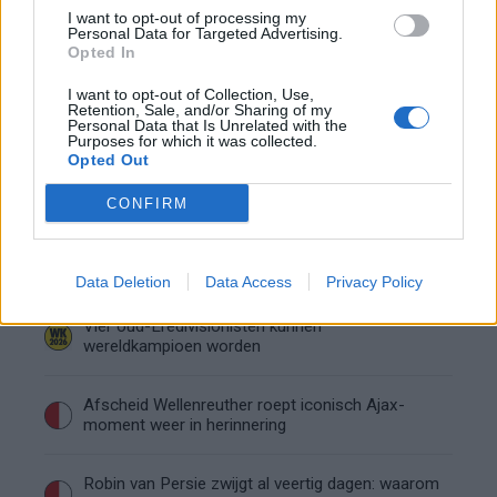
Calvin Stengs opnieuw vader: bijzonder nieuws in
I want to opt-out of processing my
onzekere transferzomer
Personal Data for Targeted Advertising.
Opted In
Zoë Livay raakt draad kwijt tijdens open dag
I want to opt-out of Collection, Use,
Feyenoord na storing met autocue
Retention, Sale, and/or Sharing of my
Personal Data that Is Unrelated with the
Purposes for which it was collected.
Wanneer is de loting voor de Champions
Opted Out
League? PSV en Feyenoord weten dan hun
tegenstanders
CONFIRM
Conference League-ophef: Hamrun
uitgeschakeld na omstreden strafschop zonder
VAR
Data Deletion
Data Access
Privacy Policy
Vier oud-Eredivisionisten kunnen
wereldkampioen worden
Afscheid Wellenreuther roept iconisch Ajax-
moment weer in herinnering
Robin van Persie zwijgt al veertig dagen: waarom