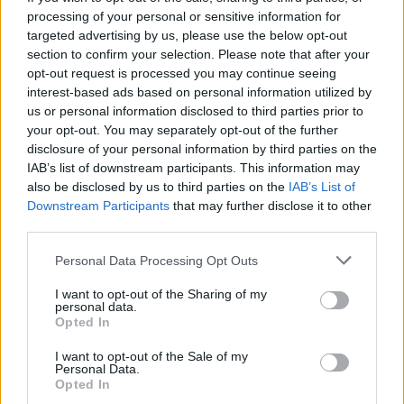
processing of your personal or sensitive information for
Shaqueel van Persie ontkracht geruchten over
targeted advertising by us, please use the below opt-out
keuze voor Marokko
section to confirm your selection. Please note that after your
opt-out request is processed you may continue seeing
interest-based ads based on personal information utilized by
Brengt Sporting Portugal Feyenoord in de
problemen rond Hadj Moussa?
us or personal information disclosed to third parties prior to
your opt-out. You may separately opt-out of the further
disclosure of your personal information by third parties on the
Van droomtransfer tot contractontbinding: het
IAB’s list of downstream participants. This information may
Feyenoord-verhaal van Calvin Stengs
also be disclosed by us to third parties on the
IAB’s List of
Downstream Participants
that may further disclose it to other
'Hij is weer gewoon mijn vader': Shaqueel
third parties.
openhartig over Robin van Persie
Personal Data Processing Opt Outs
Lille geeft niet op na afwijzing: komt er nieuw
I want to opt-out of the Sharing of my
bod op Gjivai Zechiël?
personal data.
Opted In
Been blikt terug op historische afstraffing: "Die
I want to opt-out of the Sale of my
schaamte voel ik nog altijd"
Personal Data.
Opted In