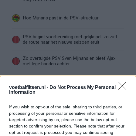
Hoe Mijnans past in de PSV-structuur
PSV begint voorbereiding met gelijkspel: zo ziet
de route naar het nieuwe seizoen eruit
Zo overtuigde PSV Sven Mijnans en bleef Ajax
met lege handen achter
Video gaat viraal: Peter Bosz kapt interview na
Oranje-vragen abrupt af
voetbalflitsen.nl -
Do Not Process My Personal
Information
PSV kijkt naar Geertruida en raakt gevoelige
transferlijn
If you wish to opt-out of the sale, sharing to third parties, or
processing of your personal or sensitive information for
targeted advertising by us, please use the below opt-out
PSV kiest met Tygo Land opnieuw voor de lange
section to confirm your selection. Please note that after your
route
opt-out request is processed you may continue seeing