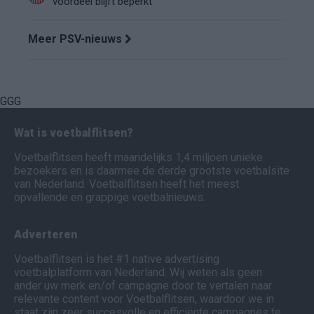
voordeel blijft beperkt
Meer PSV-nieuws
GGG
Wat is voetbalflitsen?
Voetbalflitsen heeft maandelijks 1,4 miljoen unieke
bezoekers en is daarmee de derde grootste voetbalsite
van Nederland. Voetbalflitsen heeft het meest
opvallende en grappige voetbalnieuws.
Adverteren
Voetbalflitsen is het #1 native advertising
voetbalplatform van Nederland. Wij weten als geen
ander uw merk en/of campagne door te vertalen naar
relevante content voor Voetbalflitsen, waardoor we in
staat zijn zeer succesvolle en efficiënte campagnes te