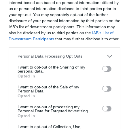
interest-based ads based on personal information utilized by
Overzicht: Zo presteren de PSV-spelers op het
us or personal information disclosed to third parties prior to
WK 2026
your opt-out. You may separately opt-out of the further
disclosure of your personal information by third parties on the
IAB’s list of downstream participants. This information may
Zo ziet de voorbereiding van PSV eruit richting
also be disclosed by us to third parties on the
IAB’s List of
het nieuwe seizoen
Downstream Participants
that may further disclose it to other
third parties.
BREAKING: Bayern en PSV bereiken record-deal
over Saibari
Personal Data Processing Opt Outs
I want to opt-out of the Sharing of my
Van Eindhoven naar München? Waarom Bayern
personal data.
juist nu overtuigd is van Saibari
Opted In
I want to opt-out of the Sale of my
Buitenlandse interesse groeit rond Ryan
Personal Data.
Flamingo
Opted In
I want to opt-out of processing my
Geen midweekse speelrondes meer in 26/27: dit
Personal Data for Targeted Advertising.
is het plan van de Eredivisie
Opted In
I want to opt-out of Collection, Use,
PSV haakte af voor Mats Rots: