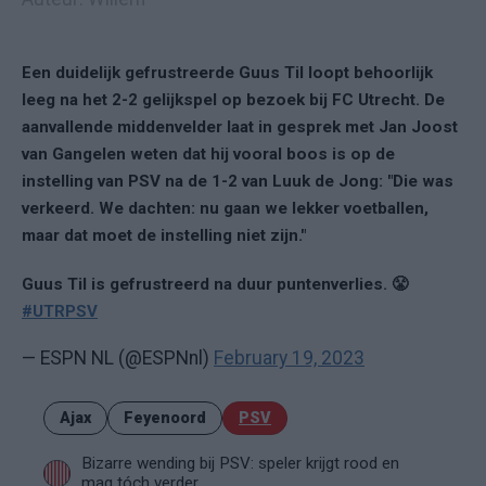
Een duidelijk gefrustreerde Guus Til loopt behoorlijk
leeg na het 2-2 gelijkspel op bezoek bij FC Utrecht. De
aanvallende middenvelder laat in gesprek met Jan Joost
van Gangelen weten dat hij vooral boos is op de
instelling van PSV na de 1-2 van Luuk de Jong: "Die was
verkeerd. We dachten: nu gaan we lekker voetballen,
maar dat moet de instelling niet zijn."
Guus Til is gefrustreerd na duur puntenverlies. 😤
#UTRPSV
— ESPN NL (@ESPNnl)
February 19, 2023
Ajax
Feyenoord
PSV
Bizarre wending bij PSV: speler krijgt rood en
mag tóch verder