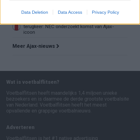
Wanneer speelt Ajax in de Conference League?
Dit zijn de belangrijke data
Data Deletion
Data Access
Privacy Policy
Tadic lonkt naar verrassende Eredivisie-
terugkeer: NEC onderzoekt komst van Ajax-
icoon
Meer Ajax-nieuws
Wat is voetbalflitsen?
Voetbalflitsen heeft maandelijks 1,4 miljoen unieke
bezoekers en is daarmee de derde grootste voetbalsite
van Nederland. Voetbalflitsen heeft het meest
opvallende en grappige voetbalnieuws.
Adverteren
Voetbalflitsen is het #1 native advertising