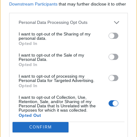
Downstream Participants
that may further disclose it to other
Ajax zet grote stap richting volgende ronde na
third parties.
ruime zege op Vojvodina
Personal Data Processing Opt Outs
Dusan Tadic kijkt met bijzondere gevoelens naar
I want to opt-out of the Sharing of my
Ajax - Vojvodina
personal data.
Opted In
Zo veranderde de relatie tussen Rafael van der
I want to opt-out of the Sale of my
Vaart en Sylvie Meis door de jaren heen
Personal Data.
Opted In
Zoveel staat er financieel op het spel voor Ajax
I want to opt-out of processing my
en FC Twente in Europa
Personal Data for Targeted Advertising.
Opted In
Ronald de Boer noemt Reiziger als bondscoach:
I want to opt-out of Collection, Use,
"Kampioen met Jong Ajax"
Retention, Sale, and/or Sharing of my
Personal Data that Is Unrelated with the
Purposes for which it was collected.
Opted Out
Heitinga niet langer alleen: Argentijn schrijft
geschiedenis met rode kaart in WK-finale
CONFIRM