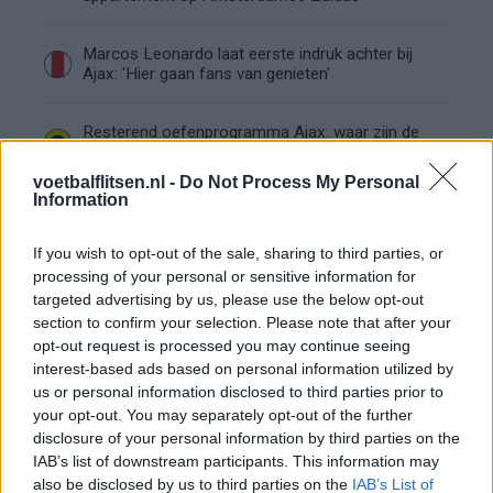
Marcos Leonardo laat eerste indruk achter bij
Ajax: 'Hier gaan fans van genieten'
Resterend oefenprogramma Ajax: waar zijn de
duels te zien
voetbalflitsen.nl -
Do Not Process My Personal
Information
Ajax groeit onder Míchel, maar transfermarkt
blijft cruciaal
If you wish to opt-out of the sale, sharing to third parties, or
processing of your personal or sensitive information for
Ajax-talent Mohamed Abdalla schrijft Europese
targeted advertising by us, please use the below opt-out
geschiedenis
section to confirm your selection. Please note that after your
opt-out request is processed you may continue seeing
Shane Kluivert krijgt kans van Flick en begint in
interest-based ads based on personal information utilized by
de basis bij FC Barcelona
us or personal information disclosed to third parties prior to
your opt-out. You may separately opt-out of the further
disclosure of your personal information by third parties on the
Servische media vergelijken Ajax-talent Abdellah
IAB’s list of downstream participants. This information may
Ouazane met Lionel Messi
also be disclosed by us to third parties on the
IAB’s List of