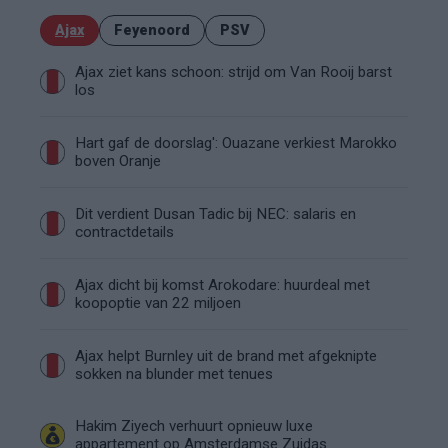
Ajax
Feyenoord
PSV
Ajax ziet kans schoon: strijd om Van Rooij barst
los
Hart gaf de doorslag': Ouazane verkiest Marokko
boven Oranje
Dit verdient Dusan Tadic bij NEC: salaris en
contractdetails
Ajax dicht bij komst Arokodare: huurdeal met
koopoptie van 22 miljoen
Ajax helpt Burnley uit de brand met afgeknipte
sokken na blunder met tenues
Hakim Ziyech verhuurt opnieuw luxe
appartement op Amsterdamse Zuidas