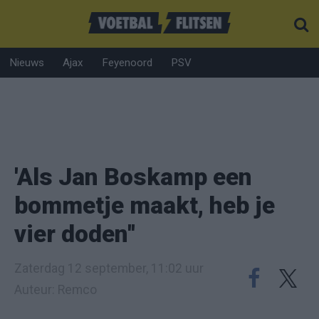
Nieuws
Ajax
Feyenoord
PSV
'Als Jan Boskamp een
bommetje maakt, heb je
vier doden''
Zaterdag 12 september, 11:02 uur
Auteur: Remco