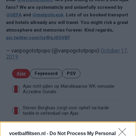
fans? We are systematicly and unlawfully screwed by
@UEFA
and
@metpoliceuk
. Lots of us booked transport
and hotels allready ans will travel. You might risk a great
atmosphere and memories forever. Kind regards,
pic.twitter.com/hzWgJ0GVBF
— vanpogototpopo (@vanpogototpopo)
October 17,
2019
Ajax
Feyenoord
PSV
Ajax richt pijlen op Marokkaanse WK-sensatie
Azzedine Ounahi
Steven Berghuis zorgt voor ophef na harde
tackle in oefenduel van Ajax
Dit houdt de transfer van Marc-André ter Stegen
voetbalflitsen.nl -
Do Not Process My Personal
naar Ajax nog tegen