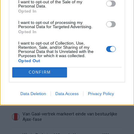
I want to opt-out of the Sale of my
Personal Data.
De transferprioriteiten van Ajax worden steeds
Opted In
duidelijker
I want to opt-out of processing my
Personal Data for Targeted Advertising.
Ajax begint voorbereiding met nederlaag: zo ziet
Opted In
de route naar PEC eruit
I want to opt-out of Collection, Use,
Retention, Sale, and/or Sharing of my
Zo overtuigde PSV Sven Mijnans en bleef Ajax
Personal Data that Is Unrelated with the
met lege handen achter
Purposes for which it was collected.
Opted Out
Waarom steeds meer sleutelfiguren Ajax
CONFIRM
verlaten
Steijn: ‘Bergwijn was niet mijn eerste keus als
Data Deletion
Data Access
Privacy Policy
Ajax-aanvoerder’
Van Gaal-vertrek markeert einde van bestuurlijke
Ajax-fase