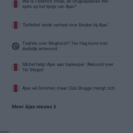
Wie is Federico Viñas, de Uruguayaanse WK-
spits op het lijstje van Ajax?
‘Definitief einde verhaal voor Beuker bij Ajax’
Twijfels over Weghorst? Ten Hag komt met
duidelijk antwoord
Míchel helpt Ajax aan topkeeper: ‘Akkoord over
Ter Stegen’
Ajax wil Sommer, maar Club Brugge mengt zich
Meer Ajax-nieuws