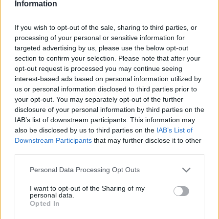
Information
De terugkeer van Daley Blind past in een groter
If you wish to opt-out of the sale, sharing to third parties, or
plan van Ajax
processing of your personal or sensitive information for
targeted advertising by us, please use the below opt-out
section to confirm your selection. Please note that after your
Kritiek op Engels van Míchel genuanceerd: ‘Ajax-
spelers snappen dat echt wel’
opt-out request is processed you may continue seeing
interest-based ads based on personal information utilized by
us or personal information disclosed to third parties prior to
De eerste Míchel-dagen bij Ajax: Blind coacht,
your opt-out. You may separately opt-out of the further
Gloukh krijgt standje en Ceballos wordt gebeld
disclosure of your personal information by third parties on the
IAB’s list of downstream participants. This information may
Steur kiest voor Newcastle na gemiste
also be disclosed by us to third parties on the
IAB’s List of
duidelijkheid bij Ajax
Downstream Participants
that may further disclose it to other
third parties.
Blind kan bij Ajax de speler naast Míchel worden
Personal Data Processing Opt Outs
I want to opt-out of the Sharing of my
personal data.
“Twente was toen niet haalbaar”: Weghorst blikt
Opted In
terug op Ajax-keuze