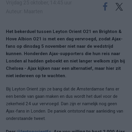
Vrijdag 25 oktober, 14:45 uur
Auteur: Maarten
Het bekerduel tussen Leyton Orient O21 en Brighton &
Hove Albion O21 is met een dag vervroegd, zodat Ajax-
fans op dinsdag 5 november niet naar de wedstrijd
kunnen. Honderden Ajax-supporters die hun reis naar
Londen al hadden geboekt en niet langer welkom zijn bij
Chelsea - Ajax kijken naar een alternatief, maar hier zit
niet iedereen op te wachten.
Bij Leyton Orient zijn ze bang dat de Amsterdamse fans er
een bende van gaan maken en dus wordt het duel voor de
zekerheid 24 uur vervroegd. Dan zijn er namelijk nog geen
Ajax-fans in Londen. De paniek ontstond naar aanleiding van
onderstaande tweet.
Dear
@leytonorientfc
. Are you willing to host 2.000 Ajax