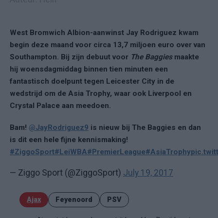
West Bromwich Albion-aanwinst Jay Rodriguez kwam
begin deze maand voor circa 13,7 miljoen euro over van
Southampton. Bij zijn debuut voor
The Baggies
maakte
hij woensdagmiddag binnen tien minuten een
fantastisch doelpunt tegen Leicester City in de
wedstrijd om de Asia Trophy, waar ook Liverpool en
Crystal Palace aan meedoen.
Bam!
@JayRodriguez9
is nieuw bij The Baggies en dan
is dit een hele fijne kennismaking!
#ZiggoSport
#LeiWBA
#PremierLeague
#AsiaTrophy
pic.twi
— Ziggo Sport (@ZiggoSport)
July 19, 2017
Ajax
Feyenoord
PSV