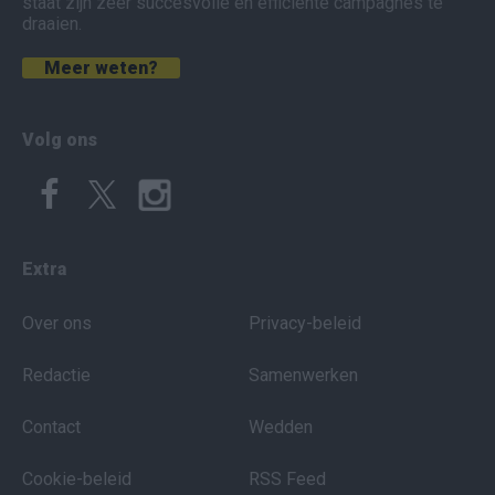
staat zijn zeer succesvolle en efficiënte campagnes te
draaien.
Meer weten?
Volg ons
Extra
Over ons
Privacy-beleid
Redactie
Samenwerken
Contact
Wedden
Cookie-beleid
RSS Feed