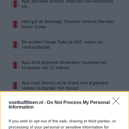
Ajax ziet kans schoon: strijd om Van Rooij barst
los
Hart gaf de doorslag': Ouazane verkiest Marokko
boven Oranje
Dit verdient Dusan Tadic bij NEC: salaris en
contractdetails
Ajax dicht bij komst Arokodare: huurdeal met
koopoptie van 22 miljoen
Ajax helpt Burnley uit de brand met afgeknipte
sokken na blunder met tenues
voetbalflitsen.nl -
Do Not Process My Personal
Hakim Ziyech verhuurt opnieuw luxe
Information
appartement op Amsterdamse Zuidas
If you wish to opt-out of the sale, sharing to third parties, or
Marcos Leonardo laat eerste indruk achter bij
processing of your personal or sensitive information for
Ajax: 'Hier gaan fans van genieten'