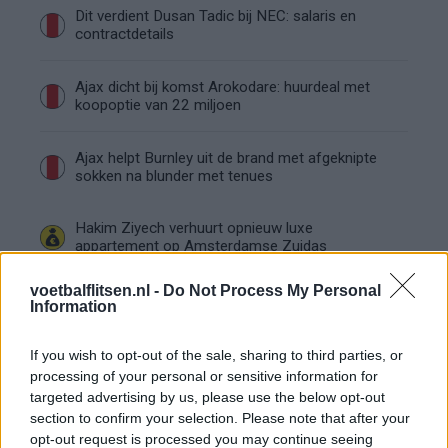
Dit verdient Dusan Tadic bij NEC: salaris en
contractdetails
Ajax dicht bij komst Arokodare: huurdeal met
koopoptie van 22 miljoen
Ajax helpt Burnley uit de brand met afgeknipte
sokken na blunder met tenues
Hakim Ziyech verhuurt opnieuw luxe
appartement op Amsterdamse Zuidas
voetbalflitsen.nl -
Do Not Process My Personal
Marcos Leonardo laat eerste indruk achter bij
Information
Ajax: 'Hier gaan fans van genieten'
If you wish to opt-out of the sale, sharing to third parties, or
Resterend oefenprogramma Ajax: waar zijn de
processing of your personal or sensitive information for
duels te zien
targeted advertising by us, please use the below opt-out
section to confirm your selection. Please note that after your
opt-out request is processed you may continue seeing
Ajax groeit onder Míchel, maar transfermarkt