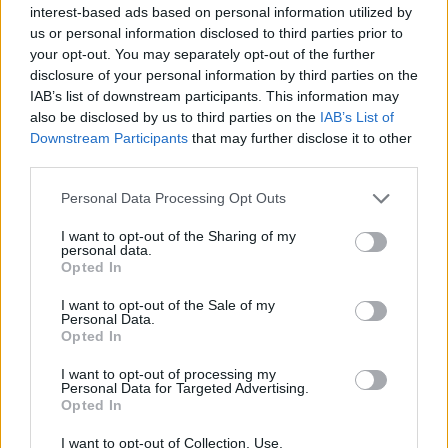
blijft cruciaal
interest-based ads based on personal information utilized by
us or personal information disclosed to third parties prior to
your opt-out. You may separately opt-out of the further
Ajax-talent Mohamed Abdalla schrijft Europese
disclosure of your personal information by third parties on the
geschiedenis
IAB’s list of downstream participants. This information may
also be disclosed by us to third parties on the
IAB’s List of
Shane Kluivert krijgt kans van Flick en begint in
Downstream Participants
that may further disclose it to other
de basis bij FC Barcelona
third parties.
Personal Data Processing Opt Outs
Servische media vergelijken Ajax-talent Abdellah
Ouazane met Lionel Messi
I want to opt-out of the Sharing of my
personal data.
Opted In
Ajax zet grote stap richting volgende ronde na
ruime zege op Vojvodina
I want to opt-out of the Sale of my
Personal Data.
Opted In
Dusan Tadic kijkt met bijzondere gevoelens naar
Ajax - Vojvodina
I want to opt-out of processing my
Personal Data for Targeted Advertising.
Opted In
Zo veranderde de relatie tussen Rafael van der
Vaart en Sylvie Meis door de jaren heen
I want to opt-out of Collection, Use,