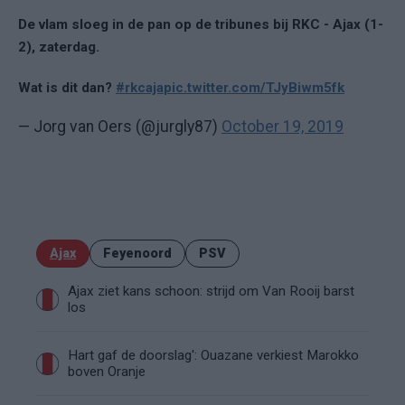
De vlam sloeg in de pan op de tribunes bij RKC - Ajax (1-
2), zaterdag.
Wat is dit dan?
#rkcaja
pic.twitter.com/TJyBiwm5fk
— Jorg van Oers (@jurgly87)
October 19, 2019
Ajax
Feyenoord
PSV
Ajax ziet kans schoon: strijd om Van Rooij barst
los
Hart gaf de doorslag': Ouazane verkiest Marokko
boven Oranje