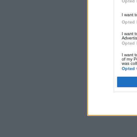
Opted 
I want t
Opted 
I want 
Advertis
Opted 
I want t
of my P
was col
Opted 