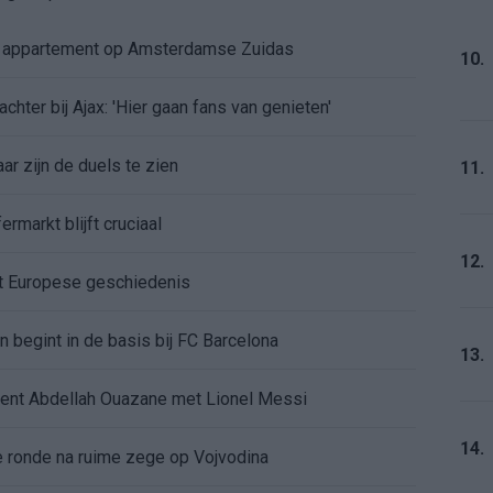
e appartement op Amsterdamse Zuidas
10.
chter bij Ajax: 'Hier gaan fans van genieten'
r zijn de duels te zien
11.
ermarkt blijft cruciaal
12.
ft Europese geschiedenis
en begint in de basis bij FC Barcelona
13.
alent Abdellah Ouazane met Lionel Messi
14.
de ronde na ruime zege op Vojvodina