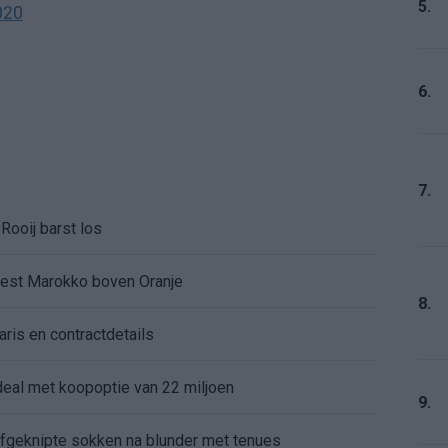
5.
020
6.
7.
Rooij barst los
kiest Marokko boven Oranje
8.
aris en contractdetails
rdeal met koopoptie van 22 miljoen
9.
 afgeknipte sokken na blunder met tenues