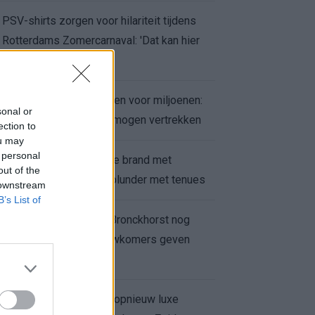
PSV-shirts zorgen voor hilariteit tijdens
Rotterdams Zomercarnaval: 'Dat kan hier
niet'
Feyenoord zet deur open voor miljoenen:
sonal or
Ueda en Hadj Moussa mogen vertrekken
ection to
ou may
 personal
Ajax helpt Burnley uit de brand met
out of the
afgeknipte sokken na blunder met tenues
 downstream
B’s List of
Feyenoord onder Van Bronckhorst nog
altijd ongeslagen: nieuwkomers geven
hoop
Hakim Ziyech verhuurt opnieuw luxe