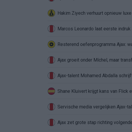
Hakim Ziyech verhuurt opnieuw lux
Marcos Leonardo laat eerste indruk a
Resterend oefenprogramma Ajax: waa
Ajax groeit onder Míchel, maar transf
Ajax-talent Mohamed Abdalla schrij
Shane Kluivert krijgt kans van Flick 
Servische media vergelijken Ajax-t
Ajax zet grote stap richting volgen