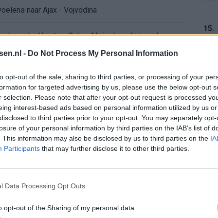
voelens naar Ajax - Vojvodina
15.
ael van der Vaart en Sylvie Meis door de jaren heen
tsen.nl -
Do Not Process My Personal Information
el voor Ajax en FC Twente in Europa
16.
to opt-out of the sale, sharing to third parties, or processing of your per
 bondscoach: "Kampioen met Jong Ajax"
formation for targeted advertising by us, please use the below opt-out s
r selection. Please note that after your opt-out request is processed y
eing interest-based ads based on personal information utilized by us or
n schrijft geschiedenis met rode kaart in WK-finale
17.
disclosed to third parties prior to your opt-out. You may separately opt-
losure of your personal information by third parties on the IAB’s list of
e League? Dit zijn de belangrijke data
. This information may also be disclosed by us to third parties on the
IA
Participants
that may further disclose it to other third parties.
isie-terugkeer: NEC onderzoekt komst van Ajax-icoon
18.
l Data Processing Opt Outs
o opt-out of the Sharing of my personal data.
19.