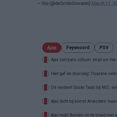
— Gio (@deGroteGiovanni)
March 11, 2
Ajax
Feyenoord
PSV
Ajax ziet kans schoon: strijd om Van 
Hart gaf de doorslag': Ouazane ver
Dit verdient Dusan Tadic bij NEC: sal
Ajax dicht bij komst Arokodare: huu
Ajax helpt Burnley uit de brand met