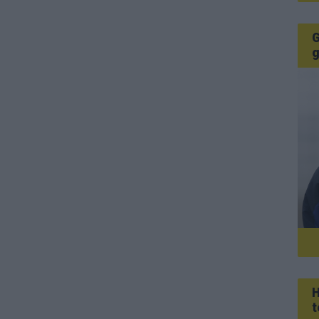
G
g
H
t