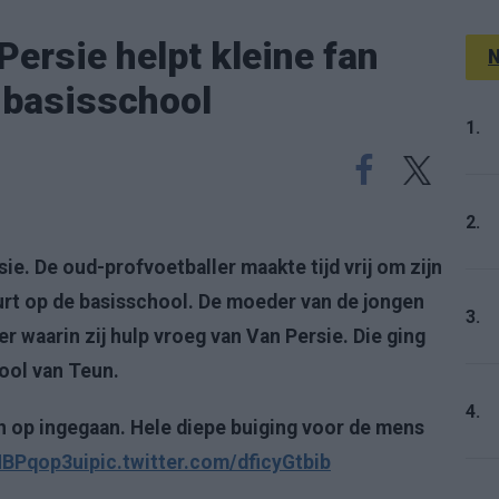
Persie helpt kleine fan
N
 basisschool
1.
2.
ie. De oud-profvoetballer maakte tijd vrij om zijn
rt op de basisschool. De moeder van de jongen
3.
r waarin zij hulp vroeg van Van Persie. Die ging
ool van Teun.
4.
 op ingegaan. Hele diepe buiging voor de mens
eHBPqop3ui
pic.twitter.com/dficyGtbib