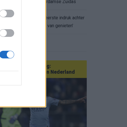
appartement op Amsterdamse Zuidas
Marcos Leonardo laat eerste indruk achter
bij Ajax: 'Hier gaan fans van genieten'
r nieuws
an Götze tot Sterling:
tatementtransfers in Nederland