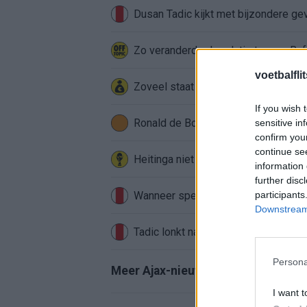
Dusan Tadic kijkt met bijzondere ge
Zo veranderde de relatie tussen Raf
voetbalfli
Zoveel staat er financieel op het sp
If you wish 
Ronald de Boer noemt Reiziger als
sensitive in
confirm you
continue se
Heitinga niet langer alleen: Argentij
information 
further disc
Wanneer speelt Ajax in de Conferenc
participants
Downstream 
Tadic lonkt naar verrassende Erediv
Persona
Meer Ajax-nieuws
I want t