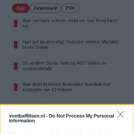
Ajax
Feyenoord
PSV
Ajax ziet kans schoon: strijd om Van Rooij barst
los
Hart gaf de doorslag': Ouazane verkiest Marokko
boven Oranje
Dit verdient Dusan Tadic bij NEC: salaris en
contractdetails
Ajax dicht bij komst Arokodare: huurdeal met
koopoptie van 22 miljoen
Ajax helpt Burnley uit de brand met afgeknipte
sokken na blunder met tenues
voetbalflitsen.nl -
Do Not Process My Personal
Information
Hakim Ziyech verhuurt opnieuw luxe
appartement op Amsterdamse Zuidas