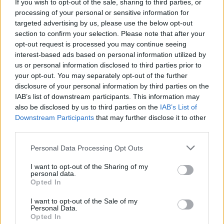
If you wish to opt-out of the sale, sharing to third parties, or
processing of your personal or sensitive information for
Marcos Leonardo laat eerste indruk achter bij
targeted advertising by us, please use the below opt-out
Ajax: 'Hier gaan fans van genieten'
section to confirm your selection. Please note that after your
opt-out request is processed you may continue seeing
interest-based ads based on personal information utilized by
Resterend oefenprogramma Ajax: waar zijn de
us or personal information disclosed to third parties prior to
duels te zien
your opt-out. You may separately opt-out of the further
disclosure of your personal information by third parties on the
Ajax groeit onder Míchel, maar transfermarkt
IAB’s list of downstream participants. This information may
blijft cruciaal
also be disclosed by us to third parties on the
IAB’s List of
Downstream Participants
that may further disclose it to other
third parties.
Ajax-talent Mohamed Abdalla schrijft Europese
geschiedenis
Personal Data Processing Opt Outs
Shane Kluivert krijgt kans van Flick en begint in
I want to opt-out of the Sharing of my
personal data.
de basis bij FC Barcelona
Opted In
Servische media vergelijken Ajax-talent Abdellah
I want to opt-out of the Sale of my
Personal Data.
Ouazane met Lionel Messi
Opted In