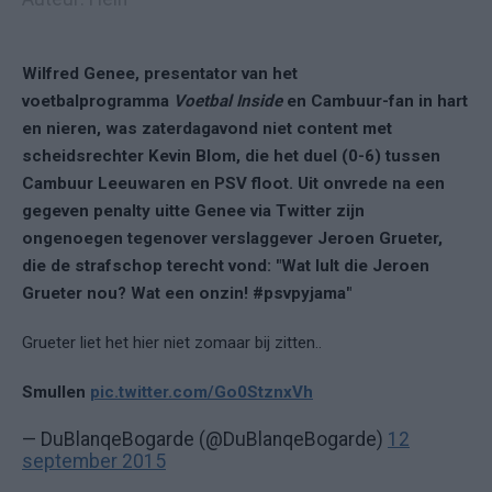
Wilfred Genee, presentator van het
voetbalprogramma
Voetbal Inside
en Cambuur-fan in hart
en nieren, was zaterdagavond niet content met
scheidsrechter Kevin Blom, die het duel (0-6) tussen
Cambuur Leeuwaren en PSV floot. Uit onvrede na een
gegeven penalty uitte Genee via Twitter zijn
ongenoegen tegenover verslaggever Jeroen Grueter,
die de strafschop terecht vond: "Wat lult die Jeroen
Grueter nou? Wat een onzin! #psvpyjama"
Grueter liet het hier niet zomaar bij zitten..
Smullen
pic.twitter.com/Go0StznxVh
— DuBlanqeBogarde (@DuBlanqeBogarde)
12
september 2015