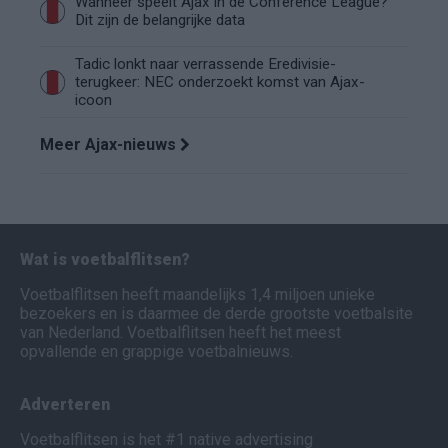
Wanneer speelt Ajax in de Conference League?
Dit zijn de belangrijke data
Tadic lonkt naar verrassende Eredivisie-
terugkeer: NEC onderzoekt komst van Ajax-
icoon
Meer Ajax-nieuws
Wat is voetbalflitsen?
Voetbalflitsen heeft maandelijks 1,4 miljoen unieke
bezoekers en is daarmee de derde grootste voetbalsite
van Nederland. Voetbalflitsen heeft het meest
opvallende en grappige voetbalnieuws.
Adverteren
Voetbalflitsen is het #1 native advertising