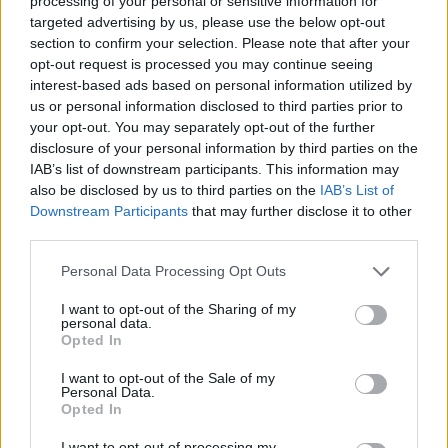
processing of your personal or sensitive information for
keuze voor Marokko
targeted advertising by us, please use the below opt-out
section to confirm your selection. Please note that after your
opt-out request is processed you may continue seeing
Brengt Sporting Portugal Feyenoord in de
interest-based ads based on personal information utilized by
problemen rond Hadj Moussa?
us or personal information disclosed to third parties prior to
your opt-out. You may separately opt-out of the further
Van droomtransfer tot contractontbinding: het
disclosure of your personal information by third parties on the
Feyenoord-verhaal van Calvin Stengs
IAB’s list of downstream participants. This information may
also be disclosed by us to third parties on the
IAB’s List of
'Hij is weer gewoon mijn vader': Shaqueel
Downstream Participants
that may further disclose it to other
openhartig over Robin van Persie
third parties.
Personal Data Processing Opt Outs
Lille geeft niet op na afwijzing: komt er nieuw
bod op Gjivai Zechiël?
I want to opt-out of the Sharing of my
personal data.
Opted In
Been blikt terug op historische afstraffing: "Die
schaamte voel ik nog altijd"
I want to opt-out of the Sale of my
Personal Data.
Opted In
Calvin Stengs opnieuw vader: bijzonder nieuws in
onzekere transferzomer
I want to opt-out of processing my