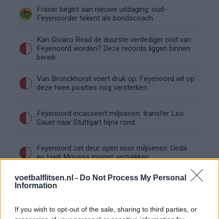
Fraser begint aan nieuwe uitdaging: oud-
Feyenoorder tekent als bondscoach
Kan Givairo Read de duurste verdediger ooit van
Feyenoord worden? Deze records liggen binnen
bereik
Van Bronckhorst voert druk op: Feyenoord wil op
deze twee posities nog versterken
Feyenoord incasseert miljoenen: transfer Leo
Sauer naar Stuttgart bijna rond
Feyenoord zet deur open voor miljoenen: Ueda
en Hadj Moussa mogen vertrekken
voetbalflitsen.nl -
Do Not Process My Personal
Feyenoord sluit voorbereiding bijna af: dit staat
Information
er nog op het programma
If you wish to opt-out of the sale, sharing to third parties, or
Shaqueel van Persie ontkracht geruchten over