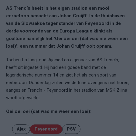
AS Trencín heeft in het eigen stadion een mooi
eerbetoon bedacht aan Johan Cruijff. In de thuishaven
van de Slowaakse tegenstander van Feyenoord in de
derde voorronde van de Europa League klinkt als
goaltune namelijk het 'Oei oei oei (dat was me weer een
loei)', een nummer dat Johan Cruijff ooit opnam.
Tscheu La Ling, oud-Ajacied en eigenaar van AS Trencín,
heeft dit ingesteld. Hij had een goede band met de
legendarische nummer 14 en ziet het als een soort van
eerbetoon. Donderdag zullen we de tune overigens niet horen,
aangezien Trencín - Feyenoord in het stadion van MSK Zilina
wordt afgewerkt.
Oei oei oei (dat was me weer een loei):
Ajax
Feyenoord
PSV