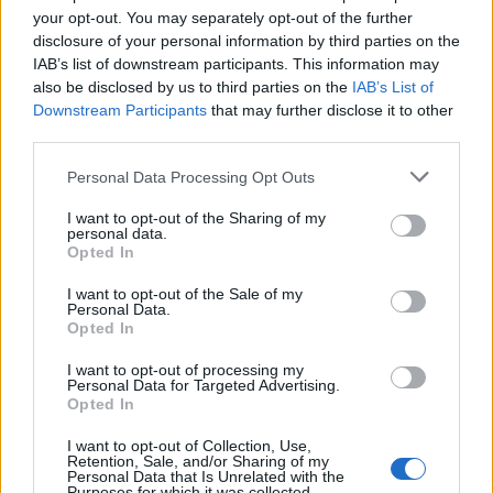
Feyenoord incasseert miljoenen: transfer Leo
your opt-out. You may separately opt-out of the further
Sauer naar Stuttgart bijna rond
disclosure of your personal information by third parties on the
IAB’s list of downstream participants. This information may
also be disclosed by us to third parties on the
IAB’s List of
Feyenoord zet deur open voor miljoenen: Ueda
en Hadj Moussa mogen vertrekken
Downstream Participants
that may further disclose it to other
third parties.
Feyenoord sluit voorbereiding bijna af: dit staat
Personal Data Processing Opt Outs
er nog op het programma
I want to opt-out of the Sharing of my
personal data.
Shaqueel van Persie ontkracht geruchten over
Opted In
keuze voor Marokko
I want to opt-out of the Sale of my
Personal Data.
Brengt Sporting Portugal Feyenoord in de
Opted In
problemen rond Hadj Moussa?
I want to opt-out of processing my
Personal Data for Targeted Advertising.
Van droomtransfer tot contractontbinding: het
Opted In
Feyenoord-verhaal van Calvin Stengs
I want to opt-out of Collection, Use,
Retention, Sale, and/or Sharing of my
Personal Data that Is Unrelated with the
'Hij is weer gewoon mijn vader': Shaqueel
Purposes for which it was collected.