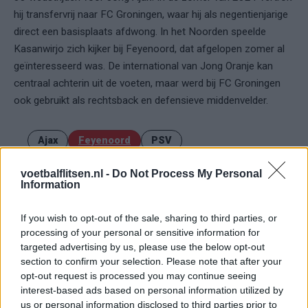
hij transfervrij naar FC Groningen, waar hij als negentienjarige
direct een basisplaats afdwong. In het Noorden speelde
Kasanwirjo zich kijker bij Feyenoord, dat afgelopen zomer al
geïnteresseerd was. De international van Jong Oranje kan
centraal achterin uit de voeten, maar werd bij FC Groningen
ook gebruikt als rechtsback en defensieve middenvelder.
Ajax
Feyenoord
PSV
Fraser begint aan nieuwe uitdaging: oud-
voetbalflitsen.nl -
Do Not Process My Personal
Feyenoorder tekent als bondscoach
Information
Kan Givairo Read de duurste verdediger ooit van
If you wish to opt-out of the sale, sharing to third parties, or
Feyenoord worden? Deze records liggen binnen
processing of your personal or sensitive information for
bereik
targeted advertising by us, please use the below opt-out
section to confirm your selection. Please note that after your
Van Bronckhorst voert druk op: Feyenoord wil op
opt-out request is processed you may continue seeing
deze twee posities nog versterken
interest-based ads based on personal information utilized by
us or personal information disclosed to third parties prior to