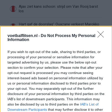
Ajax ziet kans schoon: strijd om Van Rooij barst
los
Hart gaf de doorslag': Ouazane verkiest Marokko
boven Oranje
voetbalflitsen.nl -
Do Not Process My Personal
Information
Dit verdient Dusan Tadic bij NEC: salaris en
contractdetails
If you wish to opt-out of the sale, sharing to third parties, or
processing of your personal or sensitive information for
Ajax dicht bij komst Arokodare: huurdeal met
targeted advertising by us, please use the below opt-out
koopoptie van 22 miljoen
section to confirm your selection. Please note that after your
opt-out request is processed you may continue seeing
Ajax helpt Burnley uit de brand met afgeknipte
interest-based ads based on personal information utilized by
sokken na blunder met tenues
us or personal information disclosed to third parties prior to
your opt-out. You may separately opt-out of the further
disclosure of your personal information by third parties on the
Hakim Ziyech verhuurt opnieuw luxe
IAB’s list of downstream participants. This information may
appartement op Amsterdamse Zuidas
also be disclosed by us to third parties on the
IAB’s List of
Downstream Participants
that may further disclose it to other