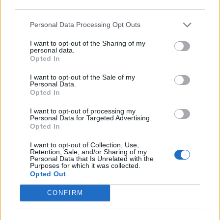
Marcos Leonardo laat eerste indruk achter bij
third parties.
Ajax: 'Hier gaan fans van genieten'
Personal Data Processing Opt Outs
Resterend oefenprogramma Ajax: waar zijn de
I want to opt-out of the Sharing of my
duels te zien
personal data.
Opted In
Ajax groeit onder Míchel, maar transfermarkt
I want to opt-out of the Sale of my
blijft cruciaal
Personal Data.
Opted In
Ajax-talent Mohamed Abdalla schrijft Europese
I want to opt-out of processing my
geschiedenis
Personal Data for Targeted Advertising.
Opted In
Shane Kluivert krijgt kans van Flick en begint in
I want to opt-out of Collection, Use,
de basis bij FC Barcelona
Retention, Sale, and/or Sharing of my
Personal Data that Is Unrelated with the
Purposes for which it was collected.
Opted Out
Servische media vergelijken Ajax-talent Abdellah
Ouazane met Lionel Messi
CONFIRM
Ajax zet grote stap richting volgende ronde na
ruime zege op Vojvodina