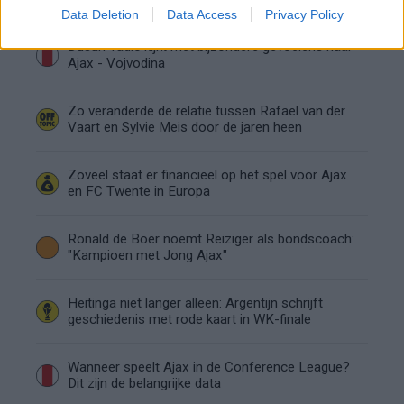
Data Deletion
Data Access
Privacy Policy
Dusan Tadic kijkt met bijzondere gevoelens naar
Ajax - Vojvodina
Zo veranderde de relatie tussen Rafael van der
Vaart en Sylvie Meis door de jaren heen
Zoveel staat er financieel op het spel voor Ajax
en FC Twente in Europa
Ronald de Boer noemt Reiziger als bondscoach:
"Kampioen met Jong Ajax"
Heitinga niet langer alleen: Argentijn schrijft
geschiedenis met rode kaart in WK-finale
Wanneer speelt Ajax in de Conference League?
Dit zijn de belangrijke data