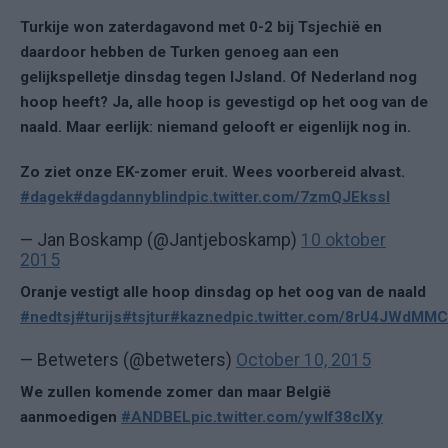
Turkije won zaterdagavond met 0-2 bij Tsjechië en
daardoor hebben de Turken genoeg aan een
gelijkspelletje dinsdag tegen IJsland. Of Nederland nog
hoop heeft? Ja, alle hoop is gevestigd op het oog van de
naald. Maar eerlijk: niemand gelooft er eigenlijk nog in.
Zo ziet onze EK-zomer eruit. Wees voorbereid alvast.
#dagek
#dagdannyblind
pic.twitter.com/7zmQJEkssl
— Jan Boskamp (@Jantjeboskamp)
10 oktober
2015
Oranje vestigt alle hoop dinsdag op het oog van de naald
#nedtsj
#turijs
#tsjtur
#kazned
pic.twitter.com/8rU4JWdMMC
— Betweters (@betweters)
October 10, 2015
We zullen komende zomer dan maar België
aanmoedigen
#ANDBEL
pic.twitter.com/ywIf38cIXy