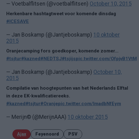
— Voetbalflitsen (@voetbalflitsen)
October 10, 2015
Herkenbare hashtagtweet voor komende dinsdag
#ICESAVE
— Jan Boskamp (@Jantjeboskamp)
10 oktober
2015
Oranjecamping fors goedkoper, komende zomer...
#tsjtur
#kazned
#NEDTSJ
#tsjijs
pic.twitter.com/OfpjvB1VtM
— Jan Boskamp (@Jantjeboskamp)
October 10,
2015
Compilatie van hoogtepunten van het Nederlands Elftal
in deze EK-kwalificatiereeks.
#kazned
#tsjtur
#Oranje
pic.twitter.com/lmadbNfEym
— Merijn© (@MerijnAAA)
10 oktober 2015
Ajax
Feyenoord
PSV