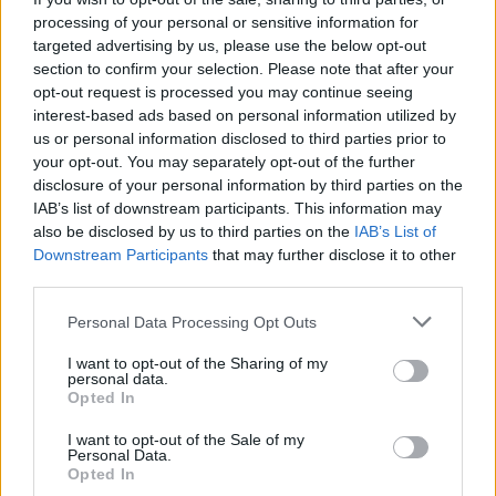
processing of your personal or sensitive information for
Marcos Leonardo laat eerste indruk achter bij
targeted advertising by us, please use the below opt-out
Ajax: 'Hier gaan fans van genieten'
section to confirm your selection. Please note that after your
opt-out request is processed you may continue seeing
interest-based ads based on personal information utilized by
Resterend oefenprogramma Ajax: waar zijn de
duels te zien
us or personal information disclosed to third parties prior to
your opt-out. You may separately opt-out of the further
disclosure of your personal information by third parties on the
Ajax groeit onder Míchel, maar transfermarkt
IAB’s list of downstream participants. This information may
blijft cruciaal
also be disclosed by us to third parties on the
IAB’s List of
Downstream Participants
that may further disclose it to other
Ajax-talent Mohamed Abdalla schrijft Europese
third parties.
geschiedenis
Personal Data Processing Opt Outs
Shane Kluivert krijgt kans van Flick en begint in
I want to opt-out of the Sharing of my
de basis bij FC Barcelona
personal data.
Opted In
Servische media vergelijken Ajax-talent Abdellah
I want to opt-out of the Sale of my
Ouazane met Lionel Messi
Personal Data.
Opted In