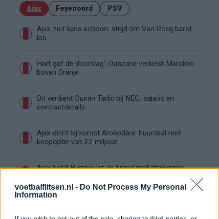
Ajax
Feyenoord
PSV
Ajax ziet kans schoon: strijd om Van Rooij barst
los
Hart gaf de doorslag': Ouazane verkiest Marokko
boven Oranje
Dit verdient Dusan Tadic bij NEC: salaris en
contractdetails
Ajax dicht bij komst Arokodare: huurdeal met
koopoptie van 22 miljoen
Ajax helpt Burnley uit de brand met afgeknipte
sokken na blunder met tenues
voetbalflitsen.nl -
Do Not Process My Personal
Information
Hakim Ziyech verhuurt opnieuw luxe
appartement op Amsterdamse Zuidas
If you wish to opt-out of the sale, sharing to third parties, or