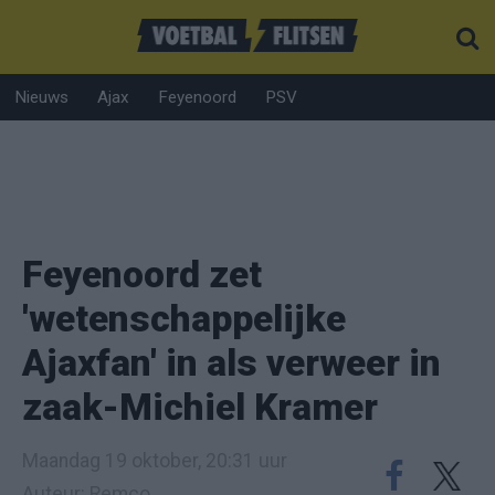
Nieuws
Ajax
Feyenoord
PSV
Feyenoord zet
'wetenschappelijke
Ajaxfan' in als verweer in
zaak-Michiel Kramer
Maandag 19 oktober, 20:31 uur
Auteur: Remco