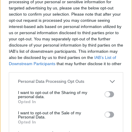
processing of your personal or sensitive information for
— Mikos Gouka (@MikosGouka)
19 oktober 2015
targeted advertising by us, please use the below opt-out
section to confirm your selection. Please note that after your
Die Kramer zal vast nu denken: 'Wanneer kan ik weer op
opt-out request is processed you may continue seeing
me playstation? Verdomme'
interest-based ads based on personal information utilized by
us or personal information disclosed to third parties prior to
— Tom (@TomFR1908)
19 oktober 2015
your opt-out. You may separately opt-out of the further
disclosure of your personal information by third parties on the
Alle vragen over Bazoer: die is hier niet, we doen het nu
IAB’s list of downstream participants. This information may
even met Kramer.
#Feyenoord
#Kramer
also be disclosed by us to third parties on the
IAB’s List of
Downstream Participants
that may further disclose it to other
— Mikos Gouka (@MikosGouka)
19 oktober 2015
third parties.
De straf in geen verhouding tot de handeling, zo vindt
Personal Data Processing Opt Outs
Van Bethem. En Kramer is geen veelpleger. Van Benthem
laat het er verder bij.
I want to opt-out of the Sharing of my
personal data.
Opted In
— Rijnmond Sport (@RijnmondSport)
19 oktober
2015
I want to opt-out of the Sale of my
Personal Data.
Aanklager neemt het woord. Zegt ten eerste dat de
Opted In
scheidsrechter gezien zijn rapport de handeling van