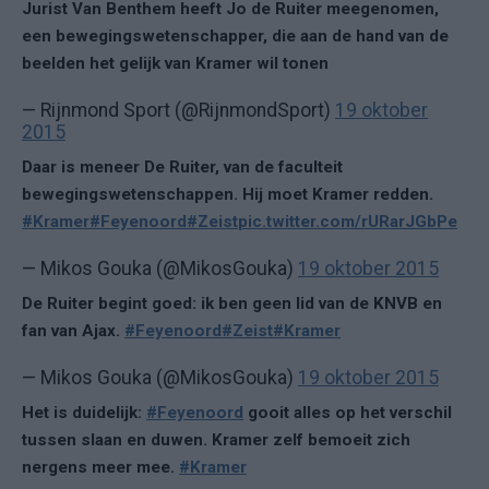
Jurist Van Benthem heeft Jo de Ruiter meegenomen,
een bewegingswetenschapper, die aan de hand van de
beelden het gelijk van Kramer wil tonen
— Rijnmond Sport (@RijnmondSport)
19 oktober
2015
Daar is meneer De Ruiter, van de faculteit
bewegingswetenschappen. Hij moet Kramer redden.
#Kramer
#Feyenoord
#Zeist
pic.twitter.com/rURarJGbPe
— Mikos Gouka (@MikosGouka)
19 oktober 2015
De Ruiter begint goed: ik ben geen lid van de KNVB en
fan van Ajax.
#Feyenoord
#Zeist
#Kramer
— Mikos Gouka (@MikosGouka)
19 oktober 2015
Het is duidelijk:
#Feyenoord
gooit alles op het verschil
tussen slaan en duwen. Kramer zelf bemoeit zich
nergens meer mee.
#Kramer