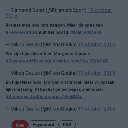
— Rijnmond Sport (@RijnmondSport)
19 oktober
2015
Kramer mag nog iets zeggen. Maar de spits van
#Feyenoord
schudt het hoofd.
#Kramer
#Zeist
— Mikos Gouka (@MikosGouka)
19 oktober 2015
We zijn bijna klaar hier. Morgen uitspraak.
#Feyenoord
#Kramer
pic.twitter.com/3Lx1RYAOAF
— Mikos Gouka (@MikosGouka)
19 oktober 2015
En hup! Naar huis. Morgen uitsluitsel. Maar vrijspraak
lijkt mij lastig. Al beslist de beroepscommissie.
#Kramer
pic.twitter.com/efgNFeGUAc
— Mikos Gouka (@MikosGouka)
19 oktober 2015
Ajax
Feyenoord
PSV