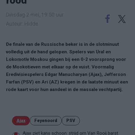
rood
Dinsdag 2 mei, 19:50 uur
Auteur: Hidde
De finale van de Russische beker is in de slotminuut
volledig uit de hand gelopen. Spelers van Ural en
Lokomotiv Moskou gingen bij een 0-2 voorsprong voor
de Moskotieven met elkaar op de vuist. Voormalig
Eredivisiespelers Edgar Manucharyan (Ajax), Jefferson
Farfan (PSV) en Ari (AZ) kregen in de laatste minuut een
rode kaart voor hun aandeel in de massale vechtpartij.
Ajax
Feyenoord
PSV
Ajax ziet kans schoon: strijd om Van Rooij barst