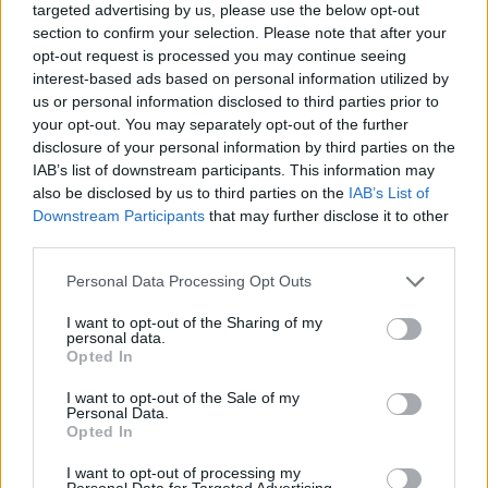
targeted advertising by us, please use the below opt-out
section to confirm your selection. Please note that after your
Resterend oefenprogramma Ajax: waar zijn de
opt-out request is processed you may continue seeing
duels te zien
interest-based ads based on personal information utilized by
us or personal information disclosed to third parties prior to
Ajax groeit onder Míchel, maar transfermarkt
your opt-out. You may separately opt-out of the further
blijft cruciaal
disclosure of your personal information by third parties on the
IAB’s list of downstream participants. This information may
also be disclosed by us to third parties on the
IAB’s List of
Ajax-talent Mohamed Abdalla schrijft Europese
Downstream Participants
that may further disclose it to other
geschiedenis
third parties.
Shane Kluivert krijgt kans van Flick en begint in
Personal Data Processing Opt Outs
de basis bij FC Barcelona
I want to opt-out of the Sharing of my
personal data.
Servische media vergelijken Ajax-talent Abdellah
Opted In
Ouazane met Lionel Messi
I want to opt-out of the Sale of my
Personal Data.
Opted In
Ajax zet grote stap richting volgende ronde na
ruime zege op Vojvodina
I want to opt-out of processing my
Personal Data for Targeted Advertising.