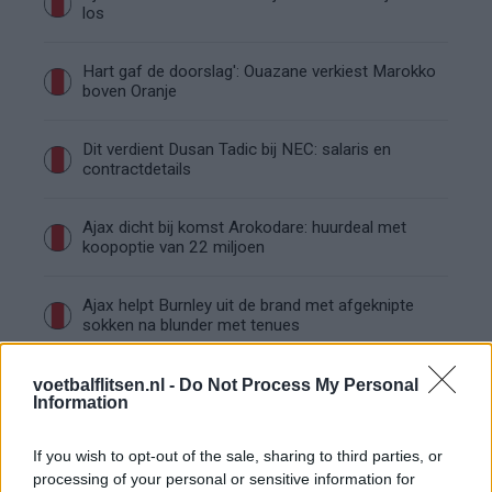
los
Hart gaf de doorslag': Ouazane verkiest Marokko
boven Oranje
Dit verdient Dusan Tadic bij NEC: salaris en
contractdetails
Ajax dicht bij komst Arokodare: huurdeal met
koopoptie van 22 miljoen
Ajax helpt Burnley uit de brand met afgeknipte
sokken na blunder met tenues
Hakim Ziyech verhuurt opnieuw luxe
voetbalflitsen.nl -
Do Not Process My Personal
appartement op Amsterdamse Zuidas
Information
If you wish to opt-out of the sale, sharing to third parties, or
Marcos Leonardo laat eerste indruk achter bij
processing of your personal or sensitive information for
Ajax: 'Hier gaan fans van genieten'