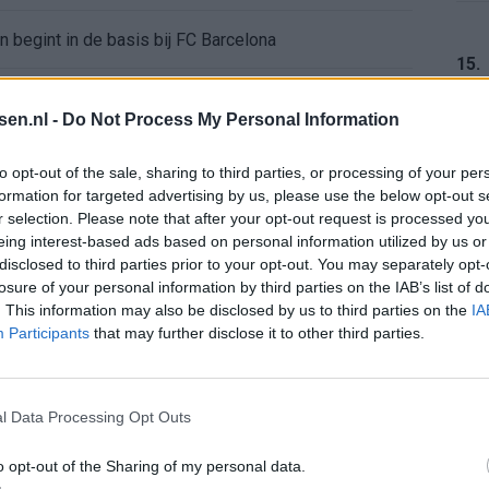
en begint in de basis bij FC Barcelona
15.
alent Abdellah Ouazane met Lionel Messi
tsen.nl -
Do Not Process My Personal Information
de ronde na ruime zege op Vojvodina
16.
to opt-out of the sale, sharing to third parties, or processing of your per
formation for targeted advertising by us, please use the below opt-out s
voelens naar Ajax - Vojvodina
r selection. Please note that after your opt-out request is processed y
eing interest-based ads based on personal information utilized by us or
17.
disclosed to third parties prior to your opt-out. You may separately opt-
ael van der Vaart en Sylvie Meis door de jaren heen
losure of your personal information by third parties on the IAB’s list of
. This information may also be disclosed by us to third parties on the
IA
el voor Ajax en FC Twente in Europa
Participants
that may further disclose it to other third parties.
18.
 bondscoach: "Kampioen met Jong Ajax"
l Data Processing Opt Outs
n schrijft geschiedenis met rode kaart in WK-finale
o opt-out of the Sharing of my personal data.
19.