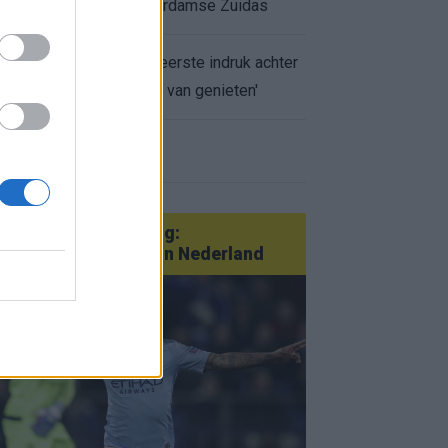
appartement op Amsterdamse Zuidas
Marcos Leonardo laat eerste indruk achter
bij Ajax: 'Hier gaan fans van genieten'
r nieuws
an Götze tot Sterling:
tatementtransfers in Nederland