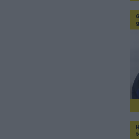
G
g
H
t