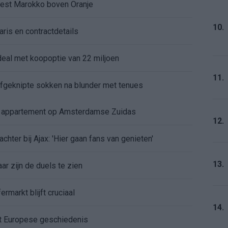
kiest Marokko boven Oranje
10.
aris en contractdetails
rdeal met koopoptie van 22 miljoen
11.
 afgeknipte sokken na blunder met tenues
e appartement op Amsterdamse Zuidas
12.
chter bij Ajax: 'Hier gaan fans van genieten'
13.
r zijn de duels te zien
ermarkt blijft cruciaal
14.
ft Europese geschiedenis