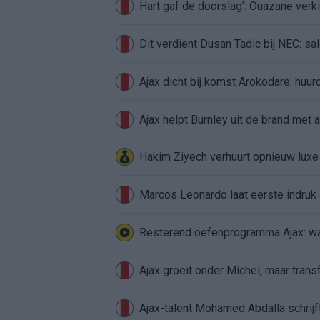
Hart gaf de doorslag': Ouazane ver
Dit verdient Dusan Tadic bij NEC: sal
Ajax dicht bij komst Arokodare: huu
Ajax helpt Burnley uit de brand met
Hakim Ziyech verhuurt opnieuw lux
Marcos Leonardo laat eerste indruk a
Resterend oefenprogramma Ajax: waa
Ajax groeit onder Míchel, maar transf
Ajax-talent Mohamed Abdalla schrij