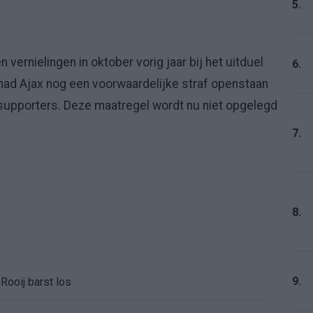
5.
 vernielingen in oktober vorig jaar bij het uitduel
6.
had Ajax nog een voorwaardelijke straf openstaan
supporters. Deze maatregel wordt nu niet opgelegd
7.
8.
9.
Rooij barst los