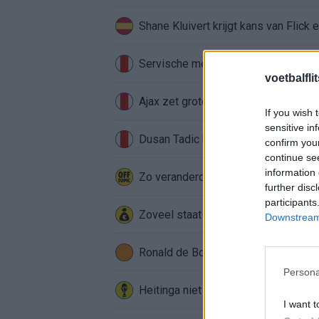
Shane Kluivert krijgt kans van Flick 
Servische media vergelijken Ajax-t
voetbalfli
Ajax zet grote stap richting volgen
If you wish 
sensitive in
Dusan Tadic kijkt met bijzondere ge
confirm you
continue se
information 
Zo veranderde de relatie tussen Raf
further disc
participants
Zoveel staat er financieel op het sp
Downstream 
Ronald de Boer noemt Reiziger als
Persona
Heitinga niet langer alleen: Argentij
I want t