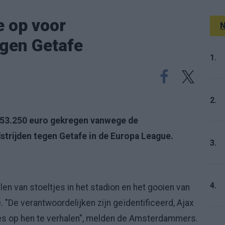
e op voor
N
gen Getafe
1.
2.
n 53.250 euro gekregen vanwege de
trijden tegen Getafe in de Europa League.
3.
4.
len van stoeltjes in het stadion en het gooien van
 "De verantwoordelijken zijn geïdentificeerd, Ajax
es op hen te verhalen", melden de Amsterdammers.