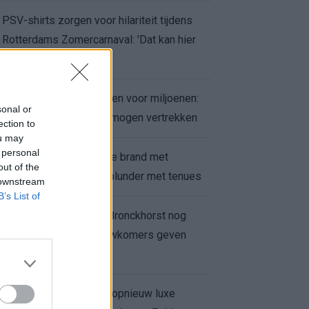
PSV-shirts zorgen voor hilariteit tijdens
Rotterdams Zomercarnaval: 'Dat kan hier
niet'
Feyenoord zet deur open voor miljoenen:
sonal or
Ueda en Hadj Moussa mogen vertrekken
ection to
ou may
 personal
Ajax helpt Burnley uit de brand met
out of the
afgeknipte sokken na blunder met tenues
 downstream
B’s List of
Feyenoord onder Van Bronckhorst nog
altijd ongeslagen: nieuwkomers geven
hoop
Hakim Ziyech verhuurt opnieuw luxe