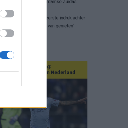
appartement op Amsterdamse Zuidas
Marcos Leonardo laat eerste indruk achter
bij Ajax: 'Hier gaan fans van genieten'
r nieuws
an Götze tot Sterling:
tatementtransfers in Nederland