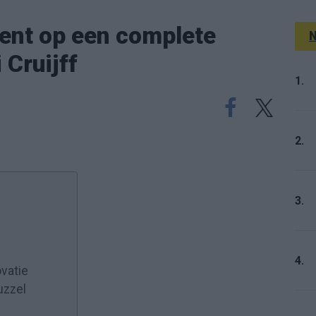
ent op een complete
N
 Cruijff
1.
2.
3.
4.
vatie
uzzel