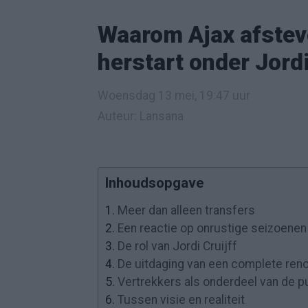
Waarom Ajax afstev
herstart onder Jordi
Woensdag 13 mei, 19:47 uur
Auteur: Lansana
Inhoudsopgave
1.
Meer dan alleen transfers
2.
Een reactie op onrustige seizoenen
3.
De rol van Jordi Cruijff
4.
De uitdaging van een complete reno
5.
Vertrekkers als onderdeel van de p
6.
Tussen visie en realiteit