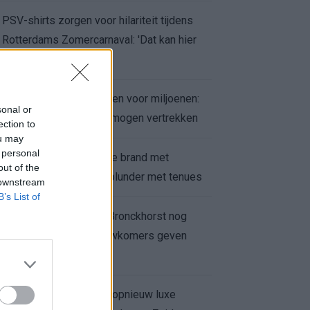
PSV-shirts zorgen voor hilariteit tijdens
Rotterdams Zomercarnaval: 'Dat kan hier
niet'
Feyenoord zet deur open voor miljoenen:
sonal or
Ueda en Hadj Moussa mogen vertrekken
ection to
ou may
 personal
Ajax helpt Burnley uit de brand met
out of the
afgeknipte sokken na blunder met tenues
 downstream
B’s List of
Feyenoord onder Van Bronckhorst nog
altijd ongeslagen: nieuwkomers geven
hoop
Hakim Ziyech verhuurt opnieuw luxe