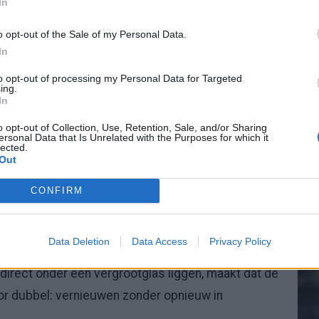
In
o opt-out of the Sale of my Personal Data.
herstart ook een duidelijk gezicht. Zijn opdracht lijkt
In
20.
lers: hij moet helpen een nieuwe lijn uit te zetten
to opt-out of processing my Personal Data for Targeted
ing.
In
Mee
alans en samenstelling van de selectie. Niet alleen
o opt-out of Collection, Use, Retention, Sale, and/or Sharing
ersonal Data that Is Unrelated with the Purposes for which it
e spelers binnen een groter geheel functioneren.
lected.
Out
V
plete renovatie
s
CONFIRM
brengt automatisch risico’s met zich mee. Nieuwe
n veranderen en automatismen verdwijnen tijdelijk.
Data Deletion
Data Access
Privacy Policy
 direct onder een vergrootglas liggen, maakt dat de
or dubbel: vernieuwen zonder opnieuw in