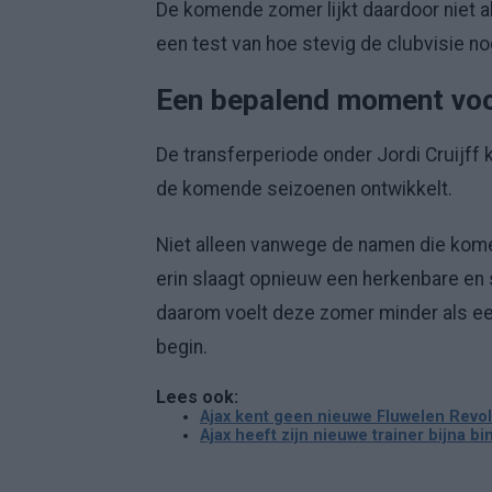
De komende zomer lijkt daardoor niet a
een test van hoe stevig de clubvisie no
Een bepalend moment voo
De transferperiode onder Jordi Cruijff 
de komende seizoenen ontwikkelt.
Niet alleen vanwege de namen die kome
erin slaagt opnieuw een herkenbare en s
daarom voelt deze zomer minder als e
begin.
Lees ook:
Ajax kent geen nieuwe Fluwelen Revolu
Ajax heeft zijn nieuwe trainer bijna bi