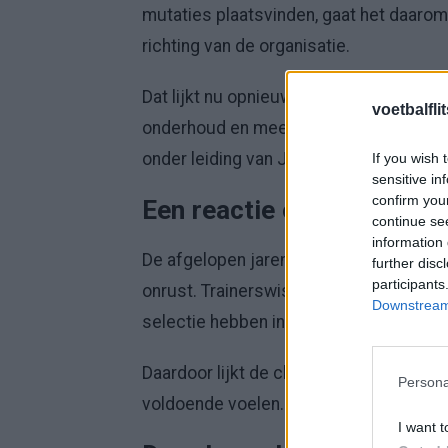
mutaties plaatsvinden, gaat het daarom 
richting van de organisatie.
Dat lijkt nu opnieuw het geval. De verw
voetbalfli
onderhoud en meer als een poging om d
onder leiding van Jordi Cruijff.
If you wish 
sensitive in
confirm you
Een reactie op onrustige
continue se
information 
De afgelopen jaren kende Ajax meerder
further disc
participants
onrust. Trainerswissels, wisselend tran
Downstream 
selectie hebben invloed gehad op de pr
Daardoor lijkt de club nu op een punt 
Persona
voldoende voelen. Een grotere herstruct
I want t