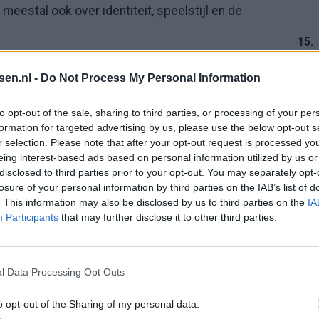
meestal ook over identiteit, speelstijl en de
15.
achte drukte op de markt voelt minder als
tsen.nl -
Do Not Process My Personal Information
e basis van de selectie opnieuw vorm te geven,
16.
to opt-out of the sale, sharing to third parties, or processing of your per
formation for targeted advertising by us, please use the below opt-out s
r selection. Please note that after your opt-out request is processed y
 seizoenen
eing interest-based ads based on personal information utilized by us or
17.
disclosed to third parties prior to your opt-out. You may separately opt-
e periodes van sportieve en organisatorische
losure of your personal information by third parties on the IAB’s list of
. This information may also be disclosed by us to third parties on the
IA
sferbeleid en een gebrek aan stabiliteit binnen de
Participants
that may further disclose it to other third parties.
estaties.
18.
te komen waarop gedeeltelijke correcties niet meer
l Data Processing Opt Outs
urering ligt dan voor de hand.
o opt-out of the Sharing of my personal data.
19.