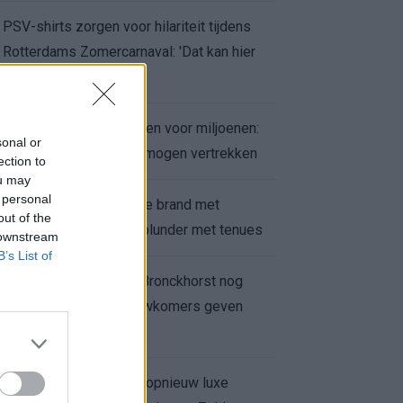
PSV-shirts zorgen voor hilariteit tijdens
Rotterdams Zomercarnaval: 'Dat kan hier
niet'
Feyenoord zet deur open voor miljoenen:
sonal or
Ueda en Hadj Moussa mogen vertrekken
ection to
ou may
 personal
Ajax helpt Burnley uit de brand met
out of the
afgeknipte sokken na blunder met tenues
 downstream
B’s List of
Feyenoord onder Van Bronckhorst nog
altijd ongeslagen: nieuwkomers geven
hoop
Hakim Ziyech verhuurt opnieuw luxe