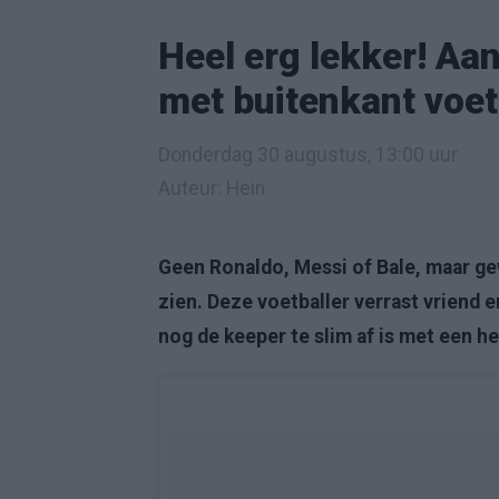
Heel erg lekker! Aa
met buitenkant voet
Donderdag 30 augustus, 13:00 uur
Auteur: Hein
Geen Ronaldo, Messi of Bale, maar gew
zien. Deze voetballer verrast vriend 
nog de keeper te slim af is met een hee