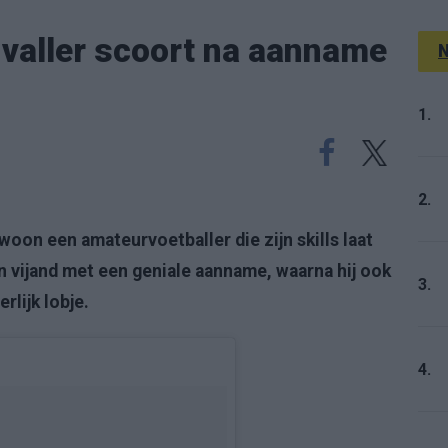
nvaller scoort na aanname
N
1.
2.
oon een amateurvoetballer die zijn skills laat
en vijand met een geniale aanname, waarna hij ook
3.
rlijk lobje.
4.