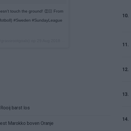
doesn't touch the ground! 👏🏻 From
10.
byfotboll) #Sweden #SundayLeague
grassrootgoals) op
29 Aug 2018 om 7:42 (PDT)
11.
12.
13.
Rooij barst los
14.
kiest Marokko boven Oranje