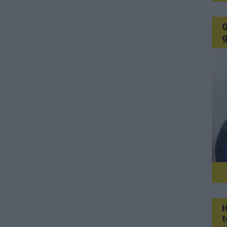
G
g
H
t