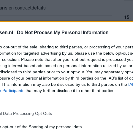
aris en contractdetails
15.
rdeal met koopoptie van 22 miljoen
tsen.nl -
Do Not Process My Personal Information
 afgeknipte sokken na blunder met tenues
16.
to opt-out of the sale, sharing to third parties, or processing of your per
formation for targeted advertising by us, please use the below opt-out s
e appartement op Amsterdamse Zuidas
r selection. Please note that after your opt-out request is processed y
eing interest-based ads based on personal information utilized by us or
chter bij Ajax: 'Hier gaan fans van genieten'
17.
disclosed to third parties prior to your opt-out. You may separately opt-
losure of your personal information by third parties on the IAB’s list of
. This information may also be disclosed by us to third parties on the
IA
r zijn de duels te zien
Participants
that may further disclose it to other third parties.
18.
ermarkt blijft cruciaal
l Data Processing Opt Outs
ft Europese geschiedenis
o opt-out of the Sharing of my personal data.
19.