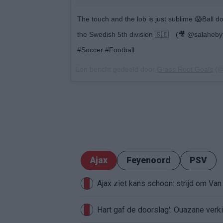
The touch and the lob is just sublime 😱Ball 
the Swedish 5th division 🇸🇪⠀ (🎥 @salahe
#Soccer #Football
Een bericht gedeeld door
Grass Root Goals
(@
Ajax
Feyenoord
PSV
Ajax ziet kans schoon: strijd om Van 
Hart gaf de doorslag': Ouazane ver