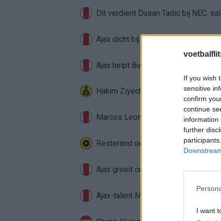
Dit verdient Dusan Tadic bij NEC: sal
Ajax dicht bij komst Arokodare: huu
voetbalfli
Ajax helpt Burnley uit de brand met
If you wish 
sensitive in
Hakim Ziyech verhuurt opnieuw lux
confirm you
continue se
Marcos Leonardo laat eerste indruk a
information 
further disc
participants
Resterend oefenprogramma Ajax: waa
Downstream 
Ajax groeit onder Míchel, maar transf
Persona
Ajax-talent Mohamed Abdalla schrij
I want t