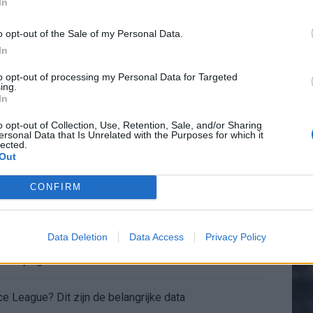
en begint in de basis bij FC Barcelona
In
o opt-out of the Sale of my Personal Data.
alent Abdellah Ouazane met Lionel Messi
In
20.
de ronde na ruime zege op Vojvodina
to opt-out of processing my Personal Data for Targeted
ing.
In
Mee
voelens naar Ajax - Vojvodina
o opt-out of Collection, Use, Retention, Sale, and/or Sharing
ersonal Data that Is Unrelated with the Purposes for which it
lected.
ael van der Vaart en Sylvie Meis door de jaren heen
Out
V
s
el voor Ajax en FC Twente in Europa
CONFIRM
 bondscoach: "Kampioen met Jong Ajax"
Data Deletion
Data Access
Privacy Policy
n schrijft geschiedenis met rode kaart in WK-finale
e League? Dit zijn de belangrijke data