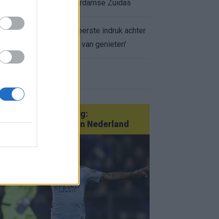
appartement op Amsterdamse Zuidas
Marcos Leonardo laat eerste indruk achter
bij Ajax: 'Hier gaan fans van genieten'
r nieuws
an Götze tot Sterling:
tatementtransfers in Nederland