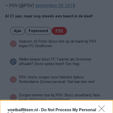
— PSV (@PSV)
September 30, 2018
Al 21 jaar, maar nog steeds een baard in de keel!
Ajax
Feyenoord
PSV
Daarom zit Peter Bosz niet op de bank bij PSV
tegen FC Eindhoven
Welke keeper kiest FC Twente als Drommel
afhaakt? Deze opties heeft Ten Hag
PSV-shirts zorgen voor hilariteit tijdens
Rotterdams Zomercarnaval: 'Dat kan hier niet'
Zorgen nemen toe bij PSV: Bosz snoeihard, fans
eisen defensieve versterkingen
voetbalflitsen.nl -
Do Not Process My Personal