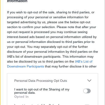
Ooit de toekomst van PSV, nu op weg naar de
Information
uitgang: het verhaal van Babadi
If you wish to opt-out of the sale, sharing to third parties, or
Van Bommel begint bij België met achterstand:
processing of your personal or sensitive information for
niet tactisch, maar taalkundig
targeted advertising by us, please use the below opt-out
section to confirm your selection. Please note that after your
opt-out request is processed you may continue seeing
Transferclausule Joey Veerman uitgelegd: voor
interest-based ads based on personal information utilized by
dit bedrag kan PSV'er vertrekken
us or personal information disclosed to third parties prior to
your opt-out. You may separately opt-out of the further
Dit ziet de Belgische voetbalbond in Mark van
disclosure of your personal information by third parties on the
Bommel als nieuwe bondscoach
IAB’s list of downstream participants. This information may
also be disclosed by us to third parties on the
IAB’s List of
Downstream Participants
Nieuw spoor voor PSV: Kostic duikt op als
that may further disclose it to other
serieuze optie
third parties.
Personal Data Processing Opt Outs
Italiaanse media: Perisic wacht op telefoontje
van Internazionale
I want to opt-out of the Sharing of my
personal data.
Opted In
Bosz wil niets weten van Oranje: PSV-trainer
kapt interview abrupt af