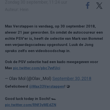
Zondag 30 september, 11:24 uur
Auteur: Hein
Max Verstappen is vandaag, op 30 september 2018,
alweer 21 jaar geworden. En omdat de autocoureur een
echte PSV'er is, heeft de selectie van Mark van Bommel
een verjaardagscadeau opgestuurd. Luuk de Jong
spraks zelfs een videoboodschap in.
Ook de PSV selectie had een kado meegegeven voor
Max
pic.twitter.com/pbc7vvfUci
— Olav Mol (@Olav_Mol)
September 30, 2018
Gefeliciteerd
@Max33Verstappen
! 🤝
Good luck today in Sochi! 🏎
pic.twitter.com/RNf3yMEdZN