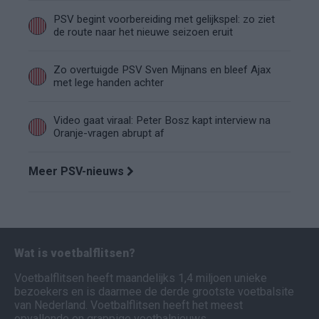
PSV begint voorbereiding met gelijkspel: zo ziet
de route naar het nieuwe seizoen eruit
Zo overtuigde PSV Sven Mijnans en bleef Ajax
met lege handen achter
Video gaat viraal: Peter Bosz kapt interview na
Oranje-vragen abrupt af
Meer PSV-nieuws
Wat is voetbalflitsen?
Voetbalflitsen heeft maandelijks 1,4 miljoen unieke
bezoekers en is daarmee de derde grootste voetbalsite
van Nederland. Voetbalflitsen heeft het meest
opvallende en grappige voetbalnieuws.