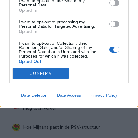
I want to opt-out of the Sale of my
Personal Data.
Opted In
Wanneer is de loting voor de Champions
League? PSV en Feyenoord weten dan hun
I want to opt-out of processing my
tegenstanders
Personal Data for Targeted Advertising.
Opted In
Zo verliep de carrière van Armando Obispo bij
PSV
I want to opt-out of Collection, Use,
Retention, Sale, and/or Sharing of my
Personal Data that Is Unrelated with the
Purposes for which it was collected.
Ajax en PSV strijden om Braziliaans talent met
Opted Out
afkoopclausule van 80 miljoen
CONFIRM
Joey Veerman verkoopt woning in Eindhoven
voor bedrag boven de vraagprijs
Data Deletion
Data Access
Privacy Policy
Bizarre wending bij PSV: speler krijgt rood en
mag tóch verder
Hoe Mijnans past in de PSV-structuur