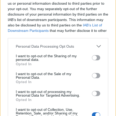
us or personal information disclosed to third parties prior to
Italiaanse media: Perisic wacht op telefoontje
your opt-out. You may separately opt-out of the further
van Internazionale
disclosure of your personal information by third parties on the
IAB’s list of downstream participants. This information may
Bosz wil niets weten van Oranje: PSV-trainer
also be disclosed by us to third parties on the
IAB’s List of
kapt interview abrupt af
Downstream Participants
that may further disclose it to other
third parties.
Wanneer is de loting voor de Champions
League? PSV en Feyenoord weten dan hun
Personal Data Processing Opt Outs
tegenstanders
I want to opt-out of the Sharing of my
personal data.
Zo verliep de carrière van Armando Obispo bij
Opted In
PSV
I want to opt-out of the Sale of my
Personal Data.
Ajax en PSV strijden om Braziliaans talent met
Opted In
afkoopclausule van 80 miljoen
I want to opt-out of processing my
Personal Data for Targeted Advertising.
Joey Veerman verkoopt woning in Eindhoven
Opted In
voor bedrag boven de vraagprijs
I want to opt-out of Collection, Use,
Retention, Sale, and/or Sharing of my