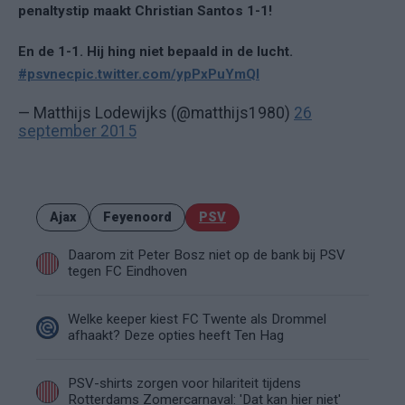
penaltystip maakt Christian Santos 1-1!
En de 1-1. Hij hing niet bepaald in de lucht.
#psvnec
pic.twitter.com/ypPxPuYmQl
— Matthijs Lodewijks (@matthijs1980)
26
september 2015
Ajax
Feyenoord
PSV
Daarom zit Peter Bosz niet op de bank bij PSV
tegen FC Eindhoven
Welke keeper kiest FC Twente als Drommel
afhaakt? Deze opties heeft Ten Hag
PSV-shirts zorgen voor hilariteit tijdens
Rotterdams Zomercarnaval: 'Dat kan hier niet'