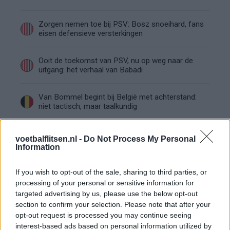
Zorgen nemen toe bij PSV: Bosz snoeihard, fans
eisen defensieve versterkingen
Ooit de toekomst van PSV, nu op weg naar de
uitgang: het verhaal van Babadi
Van Bommel begint bij België met achterstand:
niet tactisch, maar taalkundig
Transferclausule Joey Veerman uitgelegd: voor
voetbalflitsen.nl -
Do Not Process My Personal
dit bedrag kan PSV'er vertrekken
Information
Dit ziet de Belgische voetbalbond in Mark van
If you wish to opt-out of the sale, sharing to third parties, or
Bommel als nieuwe bondscoach
processing of your personal or sensitive information for
targeted advertising by us, please use the below opt-out
section to confirm your selection. Please note that after your
Nieuw spoor voor PSV: Kostic duikt op als
opt-out request is processed you may continue seeing
serieuze optie
interest-based ads based on personal information utilized by