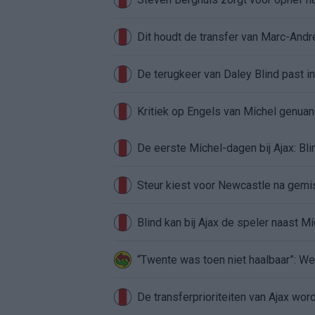
Dit houdt de transfer van Marc-Andr
De terugkeer van Daley Blind past in
Kritiek op Engels van Míchel genuan
Steur kiest voor Newcastle na gemist
Blind kan bij Ajax de speler naast M
“Twente was toen niet haalbaar”: We
De transferprioriteiten van Ajax wor