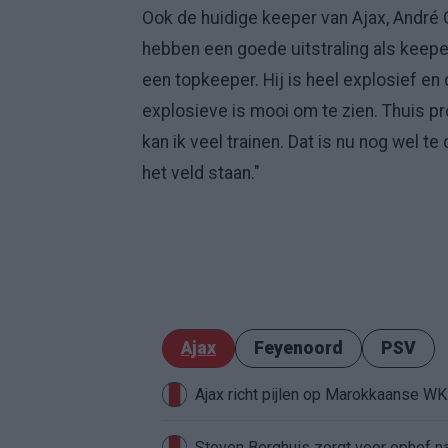
Ook de huidige keeper van Ajax, André
hebben een goede uitstraling als keeper,
een topkeeper. Hij is heel explosief en 
explosieve is mooi om te zien. Thuis prob
kan ik veel trainen. Dat is nu nog wel te
het veld staan."
Ajax
Feyenoord
PSV
Ajax richt pijlen op Marokkaanse W
Steven Berghuis zorgt voor ophef na