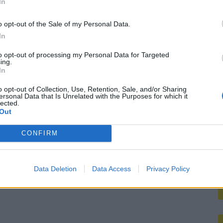
koord over Ter Stegen’
In
M
o opt-out of the Sale of my Personal Data.
mengt zich
In
to opt-out of processing my Personal Data for Targeted
ing.
In
o opt-out of Collection, Use, Retention, Sale, and/or Sharing
ersonal Data that Is Unrelated with the Purposes for which it
lected.
Out
CONFIRM
Data Deletion
Data Access
Privacy Policy