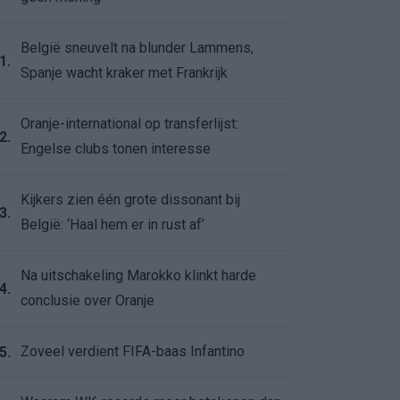
België sneuvelt na blunder Lammens,
1.
Spanje wacht kraker met Frankrijk
Oranje-international op transferlijst:
2.
Engelse clubs tonen interesse
Kijkers zien één grote dissonant bij
3.
België: ‘Haal hem er in rust af’
Na uitschakeling Marokko klinkt harde
4.
conclusie over Oranje
Zoveel verdient FIFA-baas Infantino
5.