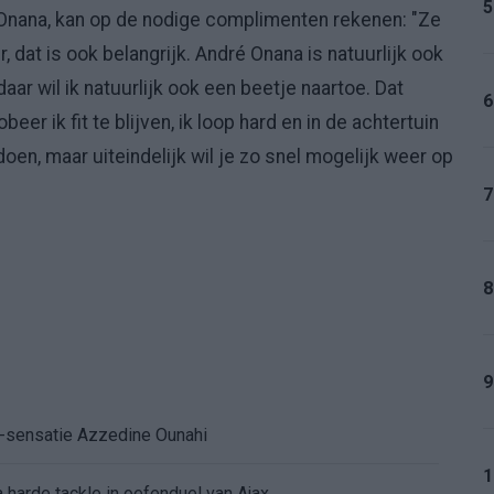
5
 Onana, kan op de nodige complimenten rekenen: "Ze
 dat is ook belangrijk. André Onana is natuurlijk ook
daar wil ik natuurlijk ook een beetje naartoe. Dat
6
eer ik fit te blijven, ik loop hard en in de achtertuin
 doen, maar uiteindelijk wil je zo snel mogelijk weer op
7
8
9
K-sensatie Azzedine Ounahi
1
 harde tackle in oefenduel van Ajax