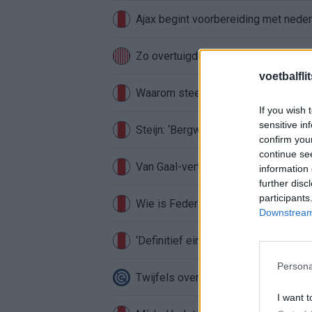
Ajax begint voorbereiding met nederl
Zo overtuigde PSV Sven Mijnans en 
voetbalfli
Waarom steeds meer sleutelfiguren 
If you wish 
sensitive in
Steijn: ‘Bergwijn was niet mijn eerst
confirm you
continue se
Van Gaal-vertrek markeert einde van
information 
further disc
participants
Wie is Federico Viñas, de Uruguayaa
Downstream 
‘Definitief einde verhaal voor Beuker 
Persona
Twijfels over Weghorst? Ten Hag ko
I want t