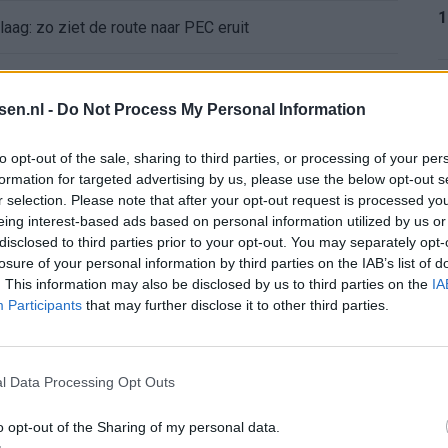
1
aag: zo ziet de route naar PEC eruit
bleef Ajax met lege handen achter
1
tsen.nl -
Do Not Process My Personal Information
Ajax verlaten
to opt-out of the sale, sharing to third parties, or processing of your per
formation for targeted advertising by us, please use the below opt-out s
e keus als Ajax-aanvoerder’
r selection. Please note that after your opt-out request is processed y
1
eing interest-based ads based on personal information utilized by us or
 bestuurlijke Ajax-fase
disclosed to third parties prior to your opt-out. You may separately opt-
losure of your personal information by third parties on the IAB’s list of
. This information may also be disclosed by us to third parties on the
IA
nse WK-spits op het lijstje van Ajax?
1
Participants
that may further disclose it to other third parties.
bij Ajax’
l Data Processing Opt Outs
2
mt met duidelijk antwoord
o opt-out of the Sharing of my personal data.