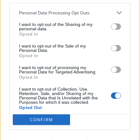
third parties.
Ajax: 'Hier gaan fans van genieten'
Personal Data Processing Opt Outs
Resterend oefenprogramma Ajax: waar zijn de
duels te zien
I want to opt-out of the Sharing of my
personal data.
Opted In
Ajax groeit onder Míchel, maar transfermarkt
blijft cruciaal
I want to opt-out of the Sale of my
Personal Data.
Opted In
Ajax-talent Mohamed Abdalla schrijft Europese
geschiedenis
I want to opt-out of processing my
Personal Data for Targeted Advertising.
Opted In
Shane Kluivert krijgt kans van Flick en begint in
I want to opt-out of Collection, Use,
de basis bij FC Barcelona
Retention, Sale, and/or Sharing of my
Personal Data that Is Unrelated with the
Purposes for which it was collected.
Servische media vergelijken Ajax-talent Abdellah
Opted Out
Ouazane met Lionel Messi
CONFIRM
Ajax zet grote stap richting volgende ronde na
ruime zege op Vojvodina