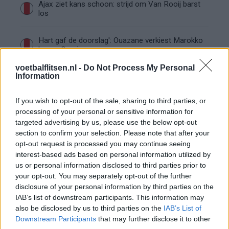
Ajax ziet kans schoon: strijd om Van Rooij barst
los
Hart gaf de doorslag': Ouazane verkiest Marokko
boven Oranje
voetbalflitsen.nl -
Do Not Process My Personal
Information
Dit verdient Dusan Tadic bij NEC: salaris en
contractdetails
If you wish to opt-out of the sale, sharing to third parties, or
processing of your personal or sensitive information for
Ajax dicht bij komst Arokodare: huurdeal met
koopoptie van 22 miljoen
targeted advertising by us, please use the below opt-out
section to confirm your selection. Please note that after your
opt-out request is processed you may continue seeing
Ajax helpt Burnley uit de brand met afgeknipte
interest-based ads based on personal information utilized by
sokken na blunder met tenues
us or personal information disclosed to third parties prior to
your opt-out. You may separately opt-out of the further
Hakim Ziyech verhuurt opnieuw luxe
disclosure of your personal information by third parties on the
appartement op Amsterdamse Zuidas
IAB’s list of downstream participants. This information may
also be disclosed by us to third parties on the
IAB’s List of
Downstream Participants
that may further disclose it to other
Marcos Leonardo laat eerste indruk achter bij