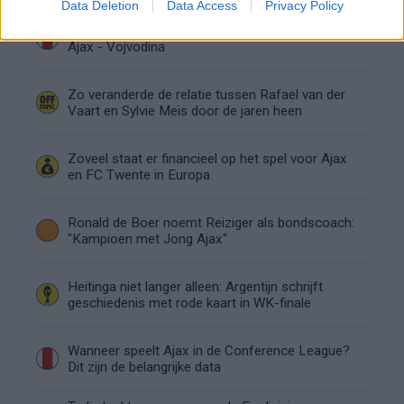
Data Deletion
Data Access
Privacy Policy
Dusan Tadic kijkt met bijzondere gevoelens naar
Ajax - Vojvodina
Zo veranderde de relatie tussen Rafael van der
Vaart en Sylvie Meis door de jaren heen
Zoveel staat er financieel op het spel voor Ajax
en FC Twente in Europa
Ronald de Boer noemt Reiziger als bondscoach:
"Kampioen met Jong Ajax"
Heitinga niet langer alleen: Argentijn schrijft
geschiedenis met rode kaart in WK-finale
Wanneer speelt Ajax in de Conference League?
Dit zijn de belangrijke data