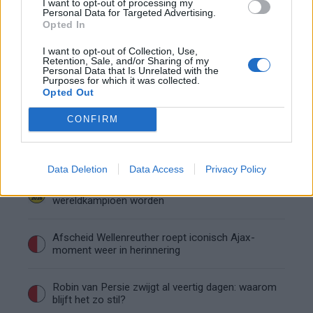
onzekere transferzomer
I want to opt-out of processing my
Personal Data for Targeted Advertising.
Opted In
Zoë Livay raakt draad kwijt tijdens open dag
I want to opt-out of Collection, Use,
Feyenoord na storing met autocue
Retention, Sale, and/or Sharing of my
Personal Data that Is Unrelated with the
Purposes for which it was collected.
Wanneer is de loting voor de Champions
Opted Out
League? PSV en Feyenoord weten dan hun
tegenstanders
CONFIRM
Conference League-ophef: Hamrun
uitgeschakeld na omstreden strafschop zonder
VAR
Data Deletion
Data Access
Privacy Policy
Vier oud-Eredivisionisten kunnen
wereldkampioen worden
Afscheid Wellenreuther roept iconisch Ajax-
moment weer in herinnering
Robin van Persie zwijgt al veertig dagen: waarom
blijft het zo stil?