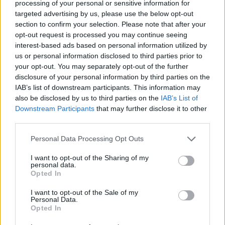
processing of your personal or sensitive information for
Shaqueel van Persie ontkracht geruchten over
keuze voor Marokko
targeted advertising by us, please use the below opt-out
section to confirm your selection. Please note that after your
opt-out request is processed you may continue seeing
Brengt Sporting Portugal Feyenoord in de
interest-based ads based on personal information utilized by
problemen rond Hadj Moussa?
us or personal information disclosed to third parties prior to
your opt-out. You may separately opt-out of the further
Van droomtransfer tot contractontbinding: het
disclosure of your personal information by third parties on the
Feyenoord-verhaal van Calvin Stengs
IAB’s list of downstream participants. This information may
also be disclosed by us to third parties on the
IAB’s List of
Downstream Participants
that may further disclose it to other
'Hij is weer gewoon mijn vader': Shaqueel
third parties.
openhartig over Robin van Persie
Personal Data Processing Opt Outs
Lille geeft niet op na afwijzing: komt er nieuw
bod op Gjivai Zechiël?
I want to opt-out of the Sharing of my
personal data.
Opted In
Been blikt terug op historische afstraffing: "Die
schaamte voel ik nog altijd"
I want to opt-out of the Sale of my
Personal Data.
Opted In
Calvin Stengs opnieuw vader: bijzonder nieuws in