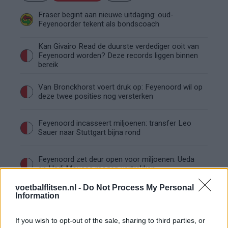
Fraser begint aan nieuwe uitdaging: oud-
Feyenoorder tekent als bondscoach
Kan Givairo Read de duurste verdediger ooit van
Feyenoord worden? Deze records liggen binnen
bereik
Van Bronckhorst voert druk op: Feyenoord wil op
deze twee posities nog versterken
Feyenoord incasseert miljoenen: transfer Leo
Sauer naar Stuttgart bijna rond
Feyenoord zet deur open voor miljoenen: Ueda
en Hadj Moussa mogen vertrekken
voetbalflitsen.nl -
Do Not Process My Personal
Feyenoord sluit voorbereiding bijna af: dit staat
Information
er nog op het programma
If you wish to opt-out of the sale, sharing to third parties, or