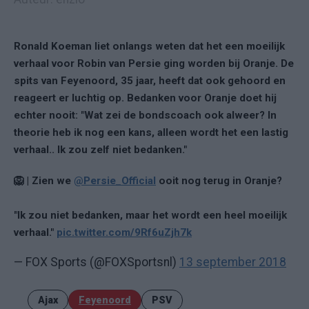
Ronald Koeman liet onlangs weten dat het een moeilijk
verhaal voor Robin van Persie ging worden bij Oranje. De
spits van Feyenoord, 35 jaar, heeft dat ook gehoord en
reageert er luchtig op. Bedanken voor Oranje doet hij
echter nooit: "Wat zei de bondscoach ook alweer? In
theorie heb ik nog een kans, alleen wordt het een lastig
verhaal.. Ik zou zelf niet bedanken."
🦁 | Zien we
@Persie_Official
ooit nog terug in Oranje?
"Ik zou niet bedanken, maar het wordt een heel moeilijk
verhaal."
pic.twitter.com/9Rf6uZjh7k
— FOX Sports (@FOXSportsnl)
13 september 2018
Ajax
Feyenoord
PSV