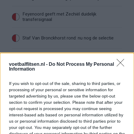
Feyenoord geeft met Zechiël duidelijk
transfersignaal
Staf Van Bronckhorst rond: nu nog de selectie
Feyenoord lost met nieuwe controleur direct
groot probleem van vorig seizoen op
voetbalflitsen.nl -
Do Not Process My Personal
Information
Feyenoord begint voorbereiding overtuigend: zo
ziet de route naar de seizoensstart eruit
If you wish to opt-out of the sale, sharing to third parties, or
processing of your personal or sensitive information for
targeted advertising by us, please use the below opt-out
Givairo Read spreekt zich uit over Feyenoord-
section to confirm your selection. Please note that after your
toekomst: 'Het kan nog alle kanten op'
opt-out request is processed you may continue seeing
interest-based ads based on personal information utilized by
Feyenoord zoekt nieuwe nummer één na
us or personal information disclosed to third parties prior to
dreigend vertrek Wellenreuther
your opt-out. You may separately opt-out of the further
disclosure of your personal information by third parties on the