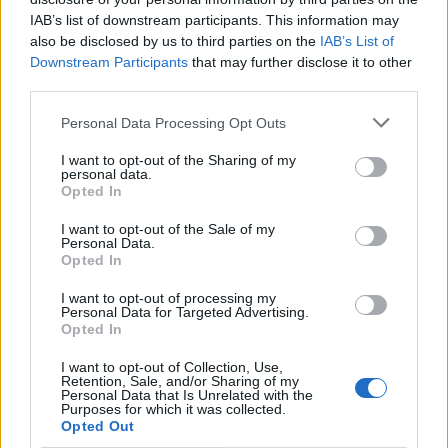
IAB’s list of downstream participants. This information may
Feyenoord doet voorstel aan beoogde nieuwe
also be disclosed by us to third parties on the
IAB’s List of
eerste keeper
Downstream Participants
that may further disclose it to other
third parties.
Saoedische topclub maakt werk van Hadj
Moussa: Feyenoord wacht op bod
Personal Data Processing Opt Outs
I want to opt-out of the Sharing of my
Mats Deijl neemt definitief afscheid van
personal data.
Deventer: Feyenoorder zet woning te koop
Opted In
I want to opt-out of the Sale of my
Van Beukering haalt hard uit na opmerkingen
Personal Data.
over zijn gewicht
Opted In
I want to opt-out of processing my
Overzicht: Zo presteren de Feyenoord-spelers
Personal Data for Targeted Advertising.
op het WK 2026
Opted In
I want to opt-out of Collection, Use,
Feyenoord begint aan nieuw tijdperk: programma
Retention, Sale, and/or Sharing of my
Personal Data that Is Unrelated with the
richting seizoenstart
Purposes for which it was collected.
Opted Out