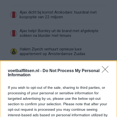
Ajax dicht bij komst Arokodare: huurdeal met
koopoptie van 22 miljoen
Ajax helpt Burnley uit de brand met afgeknipte
sokken na blunder met tenues
Hakim Ziyech verhuurt opnieuw luxe
appartement op Amsterdamse Zuidas
Marcos Leonardo laat eerste indruk achter bij
voetbalflitsen.nl -
Do Not Process My Personal
Ajax: 'Hier gaan fans van genieten'
Information
Resterend oefenprogramma Ajax: waar zijn de
If you wish to opt-out of the sale, sharing to third parties, or
duels te zien
processing of your personal or sensitive information for
targeted advertising by us, please use the below opt-out
section to confirm your selection. Please note that after your
Ajax groeit onder Míchel, maar transfermarkt
blijft cruciaal
opt-out request is processed you may continue seeing
interest-based ads based on personal information utilized by