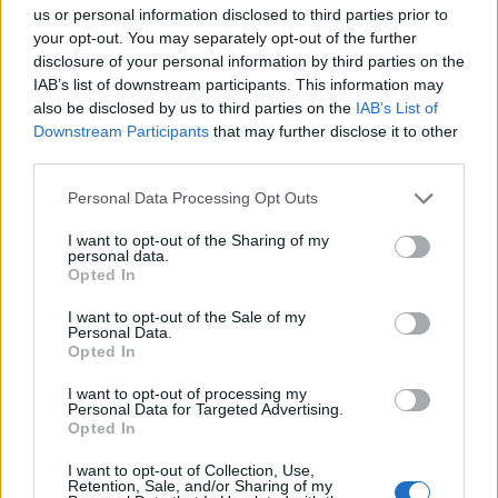
us or personal information disclosed to third parties prior to
Ajax-talent Mohamed Abdalla schrijft Europese
your opt-out. You may separately opt-out of the further
geschiedenis
disclosure of your personal information by third parties on the
IAB’s list of downstream participants. This information may
Shane Kluivert krijgt kans van Flick en begint in
also be disclosed by us to third parties on the
IAB’s List of
de basis bij FC Barcelona
Downstream Participants
that may further disclose it to other
third parties.
Servische media vergelijken Ajax-talent Abdellah
Personal Data Processing Opt Outs
Ouazane met Lionel Messi
I want to opt-out of the Sharing of my
personal data.
Ajax zet grote stap richting volgende ronde na
Opted In
ruime zege op Vojvodina
I want to opt-out of the Sale of my
Personal Data.
Dusan Tadic kijkt met bijzondere gevoelens naar
Opted In
Ajax - Vojvodina
I want to opt-out of processing my
Personal Data for Targeted Advertising.
Zo veranderde de relatie tussen Rafael van der
Opted In
Vaart en Sylvie Meis door de jaren heen
I want to opt-out of Collection, Use,
Retention, Sale, and/or Sharing of my