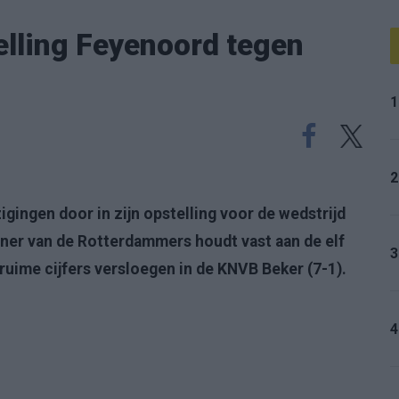
elling Feyenoord tegen
1
2
gingen door in zijn opstelling voor de wedstrijd
iner van de Rotterdammers houdt vast aan de elf
3
ime cijfers versloegen in de KNVB Beker (7-1).
4