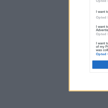
Opted 
I want t
Opted 
I want 
Advertis
Opted 
I want t
of my P
was col
Opted 