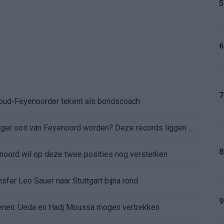
5
6
7
: oud-Feyenoorder tekent als bondscoach
Kan Givairo Read de duurste verdediger ooit van Feyenoord worden? Deze records liggen binnen bereik
8
enoord wil op deze twee posities nog versterken
sfer Leo Sauer naar Stuttgart bijna rond
9
oenen: Ueda en Hadj Moussa mogen vertrekken