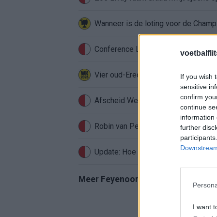
Conference League-ophef: Hamrun u
voetbalfli
Vier oud-Eredivisionisten kunnen 
If you wish 
sensitive in
confirm you
Afscheid Wellenreuther roept iconi
continue se
information 
Robin van Persie zwijgt al veertig da
further disc
participants
Downstream 
Update: Hoe gaat het nu met Roysto
Meer Feyenoord-nieuws
Persona
I want t