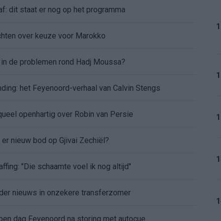
af: dit staat er nog op het programma
1
chten over keuze voor Marokko
d in de problemen rond Hadj Moussa?
1
nding: het Feyenoord-verhaal van Calvin Stengs
aqueel openhartig over Robin van Persie
1
t er nieuw bod op Gjivai Zechiël?
1
ffing: "Die schaamte voel ik nog altijd"
nder nieuws in onzekere transferzomer
1
 open dag Feyenoord na storing met autocue