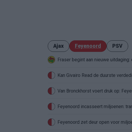
Ajax
Feyenoord
PSV
Fraser begint aan nieuwe uitdaging
Van Bronckhorst voert druk op: Fey
Feyenoord incasseert miljoenen: tran
Feyenoord zet deur open voor milj