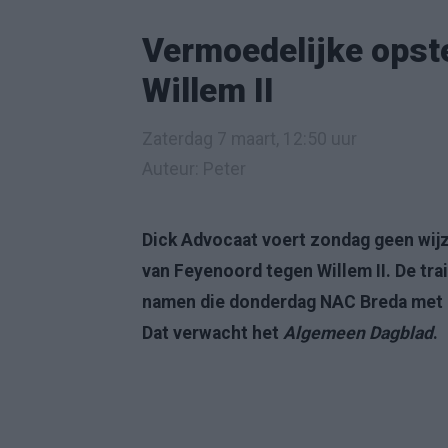
Vermoedelijke opst
Willem II
Zaterdag 7 maart, 12:50 uur
Auteur: Peter
Dick Advocaat voert zondag geen wijzi
van Feyenoord tegen Willem II. De tra
namen die donderdag NAC Breda met ru
Dat verwacht het
Algemeen Dagblad
.