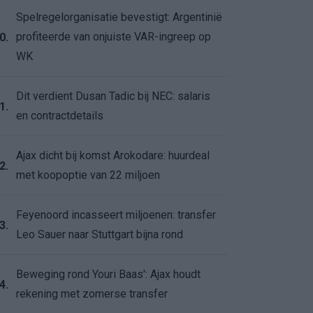
Spelregelorganisatie bevestigt: Argentinië
profiteerde van onjuiste VAR-ingreep op
0.
WK
Dit verdient Dusan Tadic bij NEC: salaris
1.
en contractdetails
Ajax dicht bij komst Arokodare: huurdeal
2.
met koopoptie van 22 miljoen
Feyenoord incasseert miljoenen: transfer
3.
Leo Sauer naar Stuttgart bijna rond
Beweging rond Youri Baas': Ajax houdt
4.
rekening met zomerse transfer