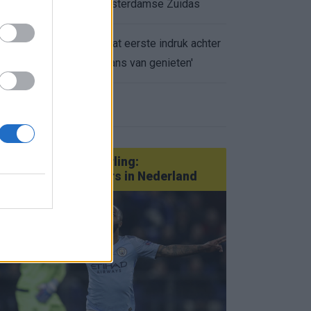
appartement op Amsterdamse Zuidas
Marcos Leonardo laat eerste indruk achter
0.
bij Ajax: 'Hier gaan fans van genieten'
eer nieuws
Van Götze tot Sterling:
statementtransfers in Nederland