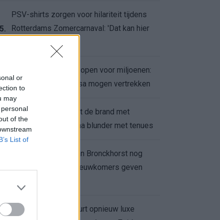
PSV-shirts zorgen voor hilariteit tijdens
Rotterdams Zomercarnaval: 'Dat kan hier
5.
niet'
Feyenoord zet deur open voor miljoenen:
6.
sonal or
Ueda en Hadj Moussa mogen vertrekken
ection to
ou may
 personal
Ajax helpt Burnley uit de brand met
7.
out of the
afgeknipte sokken na blunder met tenues
 downstream
B’s List of
Feyenoord onder Van Bronckhorst nog
altijd ongeslagen: nieuwkomers geven
8.
hoop
Hakim Ziyech verhuurt opnieuw luxe
9.