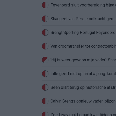
Feyenoord sluit voorbereiding bijna 
Shaqueel van Persie ontkracht geru
Brengt Sporting Portugal Feyenoor
Van droomtransfer tot contractontbi
'Hij is weer gewoon mijn vader': Sh
Lille geeft niet op na afwijzing: kom
Been blikt terug op historische afstra
Calvin Stengs opnieuw vader: bijzo
Zoë Livay raakt draad kwijt tijdens