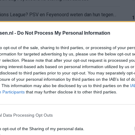
Wanneer is de loting voor de Champions League? PSV en Feyenoord weten dan hun tegenstanders
1
itgeschakeld na omstreden strafschop zonder VAR
tsen.nl -
Do Not Process My Personal Information
wereldkampioen worden
1
to opt-out of the sale, sharing to third parties, or processing of your per
formation for targeted advertising by us, please use the below opt-out s
r selection. Please note that after your opt-out request is processed y
sch Ajax-moment weer in herinnering
eing interest-based ads based on personal information utilized by us or
1
disclosed to third parties prior to your opt-out. You may separately opt-
gen: waarom blijft het zo stil?
losure of your personal information by third parties on the IAB’s list of
. This information may also be disclosed by us to third parties on the
IA
Participants
that may further disclose it to other third parties.
n Drenthe
1
l Data Processing Opt Outs
o opt-out of the Sharing of my personal data.
1