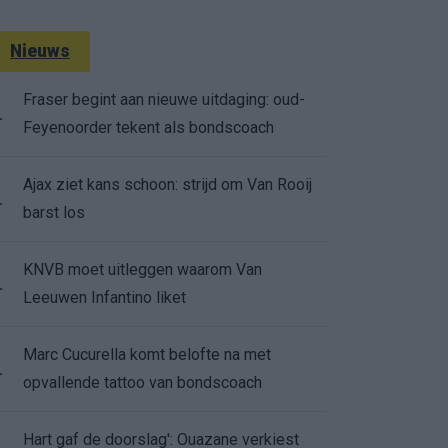
Nieuws
Fraser begint aan nieuwe uitdaging: oud-
.
Feyenoorder tekent als bondscoach
Ajax ziet kans schoon: strijd om Van Rooij
.
barst los
KNVB moet uitleggen waarom Van
.
Leeuwen Infantino liket
Marc Cucurella komt belofte na met
.
opvallende tattoo van bondscoach
Hart gaf de doorslag': Ouazane verkiest