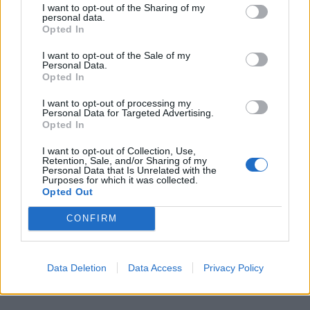
I want to opt-out of the Sharing of my
personal data.
Opted In
I want to opt-out of the Sale of my
Personal Data.
Opted In
Is Owen Wijndal ook international?
I want to opt-out of processing my
Personal Data for Targeted Advertising.
De verdediger maakte zijn interlanddebuut op 7 oktober 2020
Opted In
in een oefenwedstrijd tegen Mexico en kwam later in actie
I want to opt-out of Collection, Use,
tijdens het EK in 2021.
Retention, Sale, and/or Sharing of my
Personal Data that Is Unrelated with the
Purposes for which it was collected.
Heeft Owen Wijndal een loopbaan/andere
Opted Out
activiteiten naast het voetbal?
CONFIRM
Het is niet bekend of de verdediger naast zijn spelerscarrière
nog andere dingen doet.
Data Deletion
Data Access
Privacy Policy
Is Owen Wijndal actief op sociale media?