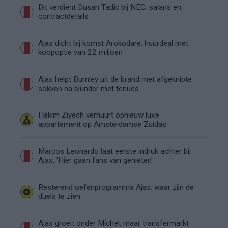
Dit verdient Dusan Tadic bij NEC: salaris en
contractdetails
Ajax dicht bij komst Arokodare: huurdeal met
koopoptie van 22 miljoen
Ajax helpt Burnley uit de brand met afgeknipte
sokken na blunder met tenues
Hakim Ziyech verhuurt opnieuw luxe
appartement op Amsterdamse Zuidas
Marcos Leonardo laat eerste indruk achter bij
Ajax: 'Hier gaan fans van genieten'
Resterend oefenprogramma Ajax: waar zijn de
duels te zien
Ajax groeit onder Míchel, maar transfermarkt