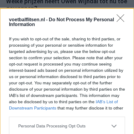
Welke prijzen heeft Owen Wijndal tot nu toe
gewonnen?
voetbalflitsen.nl -
Do Not Process My Personal
De verdediger won in zijn carrière slechts één hoofdprijs:
Information
Jong AZ:
If you wish to opt-out of the sale, sharing to third parties, or
processing of your personal or sensitive information for
Kampioenschap Tweede Divisie
: 2016/17
targeted advertising by us, please use the below opt-out
section to confirm your selection. Please note that after your
(Tekst gaat verder onder de video)
opt-out request is processed you may continue seeing
interest-based ads based on personal information utilized by
us or personal information disclosed to third parties prior to
your opt-out. You may separately opt-out of the further
disclosure of your personal information by third parties on the
IAB’s list of downstream participants. This information may
also be disclosed by us to third parties on the
IAB’s List of
Downstream Participants
that may further disclose it to other
third parties.
Personal Data Processing Opt Outs