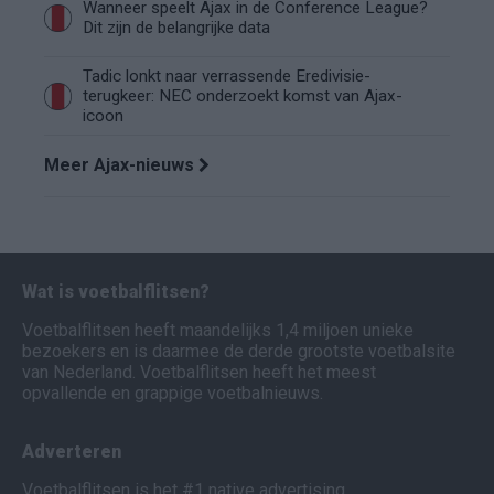
Wanneer speelt Ajax in de Conference League?
Dit zijn de belangrijke data
Tadic lonkt naar verrassende Eredivisie-
terugkeer: NEC onderzoekt komst van Ajax-
icoon
Meer Ajax-nieuws
Wat is voetbalflitsen?
Voetbalflitsen heeft maandelijks 1,4 miljoen unieke
bezoekers en is daarmee de derde grootste voetbalsite
van Nederland. Voetbalflitsen heeft het meest
opvallende en grappige voetbalnieuws.
Adverteren
Voetbalflitsen is het #1 native advertising