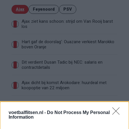
Ajax
Feyenoord
PSV
Ajax ziet kans schoon: strijd om Van Rooij barst
los
Hart gaf de doorslag': Ouazane verkiest Marokko
boven Oranje
Dit verdient Dusan Tadic bij NEC: salaris en
contractdetails
Ajax dicht bij komst Arokodare: huurdeal met
koopoptie van 22 miljoen
Ajax helpt Burnley uit de brand met afgeknipte
sokken na blunder met tenues
voetbalflitsen.nl -
Do Not Process My Personal
Information
Hakim Ziyech verhuurt opnieuw luxe
appartement op Amsterdamse Zuidas