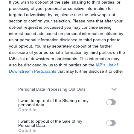
If you wish to opt-out of the sale, sharing to third parties, or
processing of your personal or sensitive information for
targeted advertising by us, please use the below opt-out
Marcos Leonardo laat eerste indruk achter bij
Ajax: 'Hier gaan fans van genieten'
section to confirm your selection. Please note that after your
opt-out request is processed you may continue seeing
interest-based ads based on personal information utilized by
Resterend oefenprogramma Ajax: waar zijn de
us or personal information disclosed to third parties prior to
duels te zien
your opt-out. You may separately opt-out of the further
disclosure of your personal information by third parties on the
Ajax groeit onder Míchel, maar transfermarkt
IAB’s list of downstream participants. This information may
blijft cruciaal
also be disclosed by us to third parties on the
IAB’s List of
Downstream Participants
that may further disclose it to other
third parties.
Ajax-talent Mohamed Abdalla schrijft Europese
geschiedenis
Personal Data Processing Opt Outs
Shane Kluivert krijgt kans van Flick en begint in
I want to opt-out of the Sharing of my
personal data.
de basis bij FC Barcelona
Opted In
I want to opt-out of the Sale of my
Servische media vergelijken Ajax-talent Abdellah
Personal Data.
Ouazane met Lionel Messi
Opted In