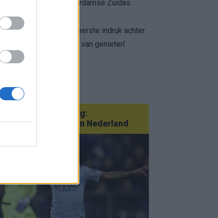
appartement op Amsterdamse Zuidas
Marcos Leonardo laat eerste indruk achter
bij Ajax: 'Hier gaan fans van genieten'
r nieuws
an Götze tot Sterling:
tatementtransfers in Nederland