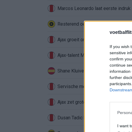
Marcos Leonardo laat eerste indruk a
Resterend oefenprogramma Ajax: waa
voetbalfli
Ajax groeit onder Míchel, maar transf
If you wish 
sensitive in
Ajax-talent Mohamed Abdalla schrij
confirm you
continue se
Shane Kluivert krijgt kans van Flick 
information 
further disc
participants
Servische media vergelijken Ajax-t
Downstream 
Ajax zet grote stap richting volgen
Persona
Dusan Tadic kijkt met bijzondere ge
I want t