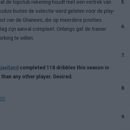
5.
at de topclub rekening houdt met een vertrek van
t Kudus buiten de selectie werd gelaten voor de play-
mst van de Ghanees, die op meerdere posities
6.
 Hag zijn aanval compleet. Onlangs gaf de trainer
rking te willen.
7.
aelland
completed 118 dribbles this season in
 than any other player. Desired.
8.
020
9.