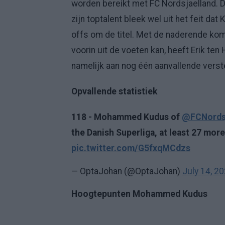
worden bereikt met FC Nordsjaelland. D
zijn toptalent bleek wel uit het feit da
offs om de titel. Met de naderende ko
voorin uit de voeten kan, heeft Erik ten
namelijk aan nog één aanvallende verste
Opvallende statistiek
118 - Mohammed Kudus of
@FCNordsj
the Danish Superliga, at least 27 more
pic.twitter.com/G5fxqMCdzs
— OptaJohan (@OptaJohan)
July 14, 2
Hoogtepunten Mohammed Kudus