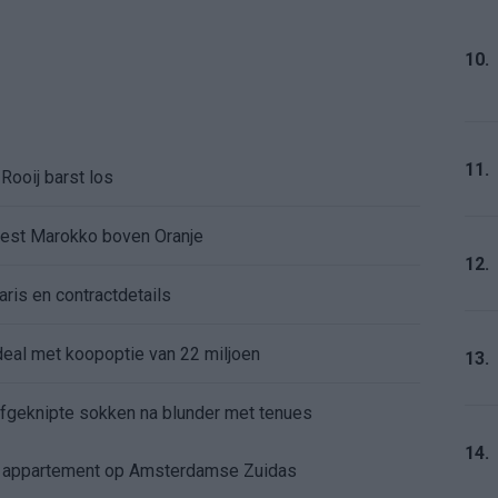
10.
11.
Rooij barst los
kiest Marokko boven Oranje
12.
aris en contractdetails
rdeal met koopoptie van 22 miljoen
13.
 afgeknipte sokken na blunder met tenues
14.
e appartement op Amsterdamse Zuidas