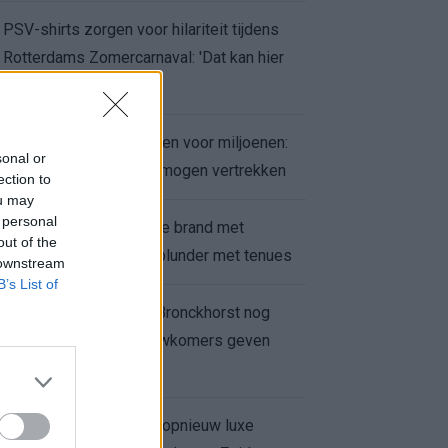
PSV-shirts zorgen voor hilariteit tijdens
Rotterdams Zomercarnaval: 'Dat kan hier
niet'
Feyenoord zet deur open voor miljoenen:
sonal or
Ueda en Hadj Moussa mogen vertrekken
ection to
ou may
 personal
Ajax helpt Burnley uit de brand met
out of the
afgeknipte sokken na blunder met tenues
 downstream
B’s List of
Feyenoord onder Van Bronckhorst nog
altijd ongeslagen: nieuwkomers geven
hoop
Hakim Ziyech verhuurt opnieuw luxe