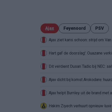
Ajax
Feyenoord
PSV
Ajax ziet kans schoon: strijd om Van 
Hart gaf de doorslag': Ouazane ver
Dit verdient Dusan Tadic bij NEC: sal
Ajax dicht bij komst Arokodare: huu
Ajax helpt Burnley uit de brand met
Hakim Ziyech verhuurt opnieuw lux