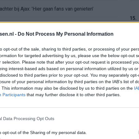
chter bij Ajax: 'Hier gaan fans van genieten'
15.
r zijn de duels te zien
tsen.nl -
Do Not Process My Personal Information
ermarkt blijft cruciaal
16.
to opt-out of the sale, sharing to third parties, or processing of your per
formation for targeted advertising by us, please use the below opt-out s
ft Europese geschiedenis
r selection. Please note that after your opt-out request is processed y
eing interest-based ads based on personal information utilized by us or
en begint in de basis bij FC Barcelona
17.
disclosed to third parties prior to your opt-out. You may separately opt-
losure of your personal information by third parties on the IAB’s list of
. This information may also be disclosed by us to third parties on the
IA
alent Abdellah Ouazane met Lionel Messi
Participants
that may further disclose it to other third parties.
18.
de ronde na ruime zege op Vojvodina
l Data Processing Opt Outs
voelens naar Ajax - Vojvodina
o opt-out of the Sharing of my personal data.
19.