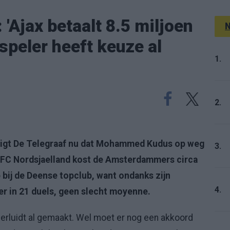
 'Ajax betaalt 8.5 miljoen
N
 speler heeft keuze al
1.
2.
tigt De Telegraaf nu dat Mohammed Kudus op weg
3.
an FC Nordsjaelland kost de Amsterdammers circa
op bij de Deense topclub, want ondanks zijn
4.
eer in 21 duels, geen slecht moyenne.
verluidt al gemaakt. Wel moet er nog een akkoord