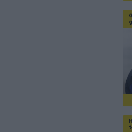
G
g
H
t