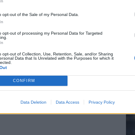
ael van der Vaart en Sylvie Meis door de jaren heen
In
o opt-out of the Sale of my Personal Data.
el voor Ajax en FC Twente in Europa
In
20.
 bondscoach: "Kampioen met Jong Ajax"
to opt-out of processing my Personal Data for Targeted
ing.
In
Mee
n schrijft geschiedenis met rode kaart in WK-finale
o opt-out of Collection, Use, Retention, Sale, and/or Sharing
ersonal Data that Is Unrelated with the Purposes for which it
lected.
e League? Dit zijn de belangrijke data
Out
V
s
isie-terugkeer: NEC onderzoekt komst van Ajax-icoon
CONFIRM
Data Deletion
Data Access
Privacy Policy