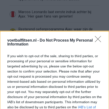
Marcos Leonardo laat eerste indruk achter bij
Ajax: 'Hier gaan fans van genieten'
Resterend oefenprogramma Ajax: waar zijn de
duels te zien
voetbalflitsen.nl -
Do Not Process My Personal
Information
Ajax groeit onder Míchel, maar transfermarkt
blijft cruciaal
If you wish to opt-out of the sale, sharing to third parties, or
processing of your personal or sensitive information for
Ajax-talent Mohamed Abdalla schrijft Europese
targeted advertising by us, please use the below opt-out
geschiedenis
section to confirm your selection. Please note that after your
opt-out request is processed you may continue seeing
Shane Kluivert krijgt kans van Flick en begint in
interest-based ads based on personal information utilized by
de basis bij FC Barcelona
us or personal information disclosed to third parties prior to
your opt-out. You may separately opt-out of the further
disclosure of your personal information by third parties on the
Servische media vergelijken Ajax-talent Abdellah
IAB’s list of downstream participants. This information may
Ouazane met Lionel Messi
also be disclosed by us to third parties on the
IAB’s List of