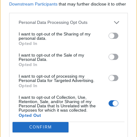
Downstream Participants
that may further disclose it to other
Ajax zet grote stap richting volgende ronde na
third parties.
ruime zege op Vojvodina
Personal Data Processing Opt Outs
Dusan Tadic kijkt met bijzondere gevoelens naar
I want to opt-out of the Sharing of my
Ajax - Vojvodina
personal data.
Opted In
Zo veranderde de relatie tussen Rafael van der
I want to opt-out of the Sale of my
Vaart en Sylvie Meis door de jaren heen
Personal Data.
Opted In
Zoveel staat er financieel op het spel voor Ajax
I want to opt-out of processing my
en FC Twente in Europa
Personal Data for Targeted Advertising.
Opted In
Ronald de Boer noemt Reiziger als bondscoach:
I want to opt-out of Collection, Use,
"Kampioen met Jong Ajax"
Retention, Sale, and/or Sharing of my
Personal Data that Is Unrelated with the
Purposes for which it was collected.
Opted Out
Heitinga niet langer alleen: Argentijn schrijft
geschiedenis met rode kaart in WK-finale
CONFIRM