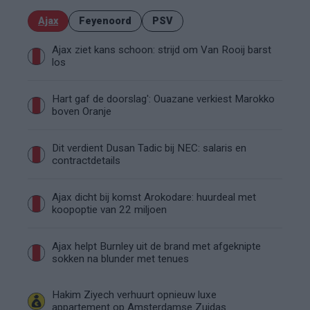
Ajax
Feyenoord
PSV
Ajax ziet kans schoon: strijd om Van Rooij barst
los
Hart gaf de doorslag': Ouazane verkiest Marokko
boven Oranje
Dit verdient Dusan Tadic bij NEC: salaris en
contractdetails
Ajax dicht bij komst Arokodare: huurdeal met
koopoptie van 22 miljoen
Ajax helpt Burnley uit de brand met afgeknipte
sokken na blunder met tenues
Hakim Ziyech verhuurt opnieuw luxe
appartement op Amsterdamse Zuidas