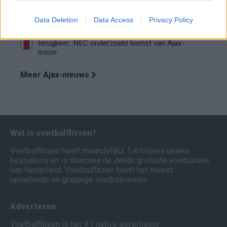
Wanneer speelt Ajax in de Conference League?
Dit zijn de belangrijke data
Data Deletion
Data Access
Privacy Policy
Tadic lonkt naar verrassende Eredivisie-
terugkeer: NEC onderzoekt komst van Ajax-
icoon
Meer Ajax-nieuws
Wat is voetbalflitsen?
Voetbalflitsen heeft maandelijks 1,4 miljoen unieke
bezoekers en is daarmee de derde grootste voetbalsite
van Nederland. Voetbalflitsen heeft het meest
opvallende en grappige voetbalnieuws.
Adverteren
Voetbalflitsen is het #1 native advertising