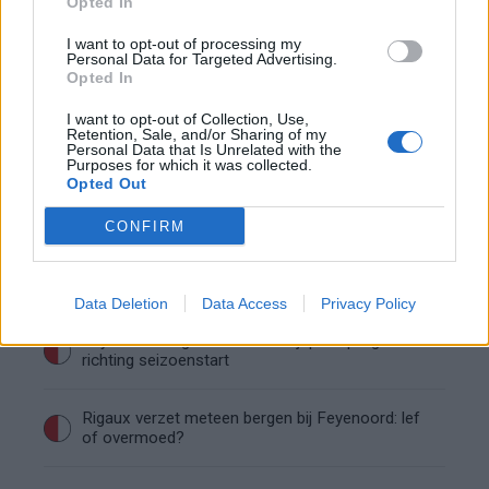
Opted In
Saoedische topclub maakt werk van Hadj
I want to opt-out of processing my
Moussa: Feyenoord wacht op bod
Personal Data for Targeted Advertising.
Opted In
Mats Deijl neemt definitief afscheid van
I want to opt-out of Collection, Use,
Deventer: Feyenoorder zet woning te koop
Retention, Sale, and/or Sharing of my
Personal Data that Is Unrelated with the
Purposes for which it was collected.
Opted Out
Van Beukering haalt hard uit na opmerkingen
over zijn gewicht
CONFIRM
Overzicht: Zo presteren de Feyenoord-spelers
op het WK 2026
Data Deletion
Data Access
Privacy Policy
Feyenoord begint aan nieuw tijdperk: programma
richting seizoenstart
Rigaux verzet meteen bergen bij Feyenoord: lef
of overmoed?