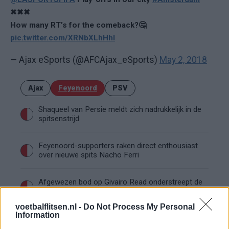
✖✖✖
How many RT’s for the comeback?🤔
pic.twitter.com/XRNbXLhHhI
— Ajax eSports (@AFCAjax_eSports)
May 2, 2018
Ajax
Feyenoord
PSV
Shaqueel van Persie meldt zich nadrukkelijk in de
spitsenstrijd
Feyenoord-supporters raken direct enthousiast
over nieuwe spits Nacho Ferri
Afgewezen bod op Givairo Read onderstreept de
stevige onderhandelingspositie van Feyenoord
voetbalflitsen.nl -
Do Not Process My Personal
Information
Feyenoord geeft met Zechiël duidelijk
transfersignaal