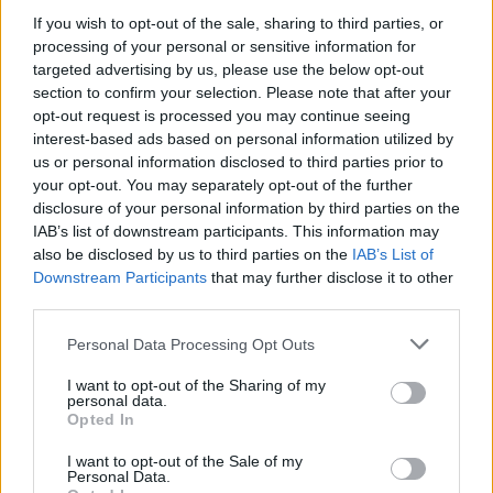
If you wish to opt-out of the sale, sharing to third parties, or
processing of your personal or sensitive information for
Staf Van Bronckhorst rond: nu nog de selectie
targeted advertising by us, please use the below opt-out
section to confirm your selection. Please note that after your
opt-out request is processed you may continue seeing
Feyenoord lost met nieuwe controleur direct
interest-based ads based on personal information utilized by
groot probleem van vorig seizoen op
us or personal information disclosed to third parties prior to
your opt-out. You may separately opt-out of the further
disclosure of your personal information by third parties on the
Feyenoord begint voorbereiding overtuigend: zo
ziet de route naar de seizoensstart eruit
IAB’s list of downstream participants. This information may
also be disclosed by us to third parties on the
IAB’s List of
Downstream Participants
that may further disclose it to other
Givairo Read spreekt zich uit over Feyenoord-
third parties.
toekomst: 'Het kan nog alle kanten op'
Personal Data Processing Opt Outs
Feyenoord zoekt nieuwe nummer één na
I want to opt-out of the Sharing of my
dreigend vertrek Wellenreuther
personal data.
Opted In
Feyenoord doet voorstel aan beoogde nieuwe
I want to opt-out of the Sale of my
eerste keeper
Personal Data.