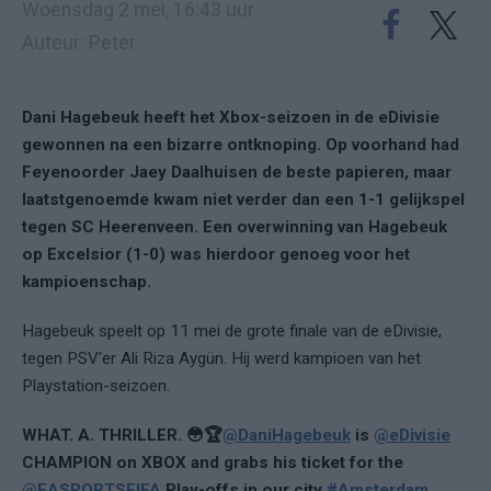
Woensdag 2 mei, 16:43 uur
Auteur: Peter
Dani Hagebeuk heeft het Xbox-seizoen in de eDivisie
gewonnen na een bizarre ontknoping. Op voorhand had
Feyenoorder Jaey Daalhuisen de beste papieren, maar
laatstgenoemde kwam niet verder dan een 1-1 gelijkspel
tegen SC Heerenveen. Een overwinning van Hagebeuk
op Excelsior (1-0) was hierdoor genoeg voor het
kampioenschap.
Hagebeuk speelt op 11 mei de grote finale van de eDivisie,
tegen PSV'er Ali Riza Aygün. Hij werd kampioen van het
Playstation-seizoen.
WHAT. A. THRILLER. 😳🏆
@DaniHagebeuk
is
@eDivisie
CHAMPION on XBOX and grabs his ticket for the
@EASPORTSFIFA
Play-offs in our city
#Amsterdam