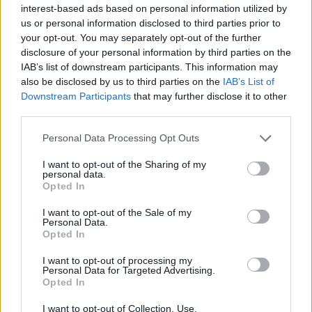
blijft cruciaal
interest-based ads based on personal information utilized by
us or personal information disclosed to third parties prior to
your opt-out. You may separately opt-out of the further
Ajax-talent Mohamed Abdalla schrijft Europese
disclosure of your personal information by third parties on the
geschiedenis
IAB’s list of downstream participants. This information may
also be disclosed by us to third parties on the
IAB’s List of
Shane Kluivert krijgt kans van Flick en begint in
Downstream Participants
that may further disclose it to other
de basis bij FC Barcelona
third parties.
Personal Data Processing Opt Outs
Servische media vergelijken Ajax-talent Abdellah
Ouazane met Lionel Messi
I want to opt-out of the Sharing of my
personal data.
Opted In
Ajax zet grote stap richting volgende ronde na
ruime zege op Vojvodina
I want to opt-out of the Sale of my
Personal Data.
Opted In
Dusan Tadic kijkt met bijzondere gevoelens naar
Ajax - Vojvodina
I want to opt-out of processing my
Personal Data for Targeted Advertising.
Opted In
Zo veranderde de relatie tussen Rafael van der
Vaart en Sylvie Meis door de jaren heen
I want to opt-out of Collection, Use,