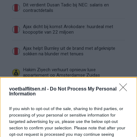
Dit verdient Dusan Tadic bij NEC: salaris en
contractdetails
Ajax dicht bij komst Arokodare: huurdeal met
koopoptie van 22 miljoen
Ajax helpt Burnley uit de brand met afgeknipte
sokken na blunder met tenues
Hakim Ziyech verhuurt opnieuw luxe
appartement op Amsterdamse Zuidas
voetbalflitsen.nl -
Do Not Process My Personal
Marcos Leonardo laat eerste indruk achter bij
Information
Ajax: 'Hier gaan fans van genieten'
If you wish to opt-out of the sale, sharing to third parties, or
Resterend oefenprogramma Ajax: waar zijn de
processing of your personal or sensitive information for
duels te zien
targeted advertising by us, please use the below opt-out
section to confirm your selection. Please note that after your
opt-out request is processed you may continue seeing
Ajax groeit onder Míchel, maar transfermarkt