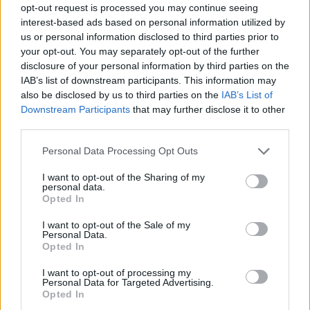
opt-out request is processed you may continue seeing
interest-based ads based on personal information utilized by
Ajax groeit onder Míchel, maar transfermarkt
blijft cruciaal
us or personal information disclosed to third parties prior to
your opt-out. You may separately opt-out of the further
disclosure of your personal information by third parties on the
Ajax-talent Mohamed Abdalla schrijft Europese
IAB’s list of downstream participants. This information may
geschiedenis
also be disclosed by us to third parties on the
IAB’s List of
Downstream Participants
that may further disclose it to other
Shane Kluivert krijgt kans van Flick en begint in
third parties.
de basis bij FC Barcelona
Personal Data Processing Opt Outs
Servische media vergelijken Ajax-talent Abdellah
I want to opt-out of the Sharing of my
Ouazane met Lionel Messi
personal data.
Opted In
Ajax zet grote stap richting volgende ronde na
I want to opt-out of the Sale of my
ruime zege op Vojvodina
Personal Data.
Opted In
Dusan Tadic kijkt met bijzondere gevoelens naar
I want to opt-out of processing my
Ajax - Vojvodina
Personal Data for Targeted Advertising.
Opted In