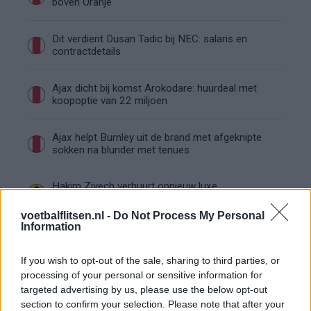
boven Oranje
Dit verdient Dusan Tadic bij NEC: salaris en
contractdetails
Ajax dicht bij komst Arokodare: huurdeal met
koopoptie van 22 miljoen
Ajax helpt Burnley uit de brand met afgeknipte
sokken na blunder met tenues
Hakim Ziyech verhuurt opnieuw luxe
appartement op Amsterdamse Zuidas
voetbalflitsen.nl -
Do Not Process My Personal
Information
Marcos Leonardo laat eerste indruk achter bij
Ajax: 'Hier gaan fans van genieten'
If you wish to opt-out of the sale, sharing to third parties, or
processing of your personal or sensitive information for
Resterend oefenprogramma Ajax: waar zijn de
targeted advertising by us, please use the below opt-out
duels te zien
section to confirm your selection. Please note that after your