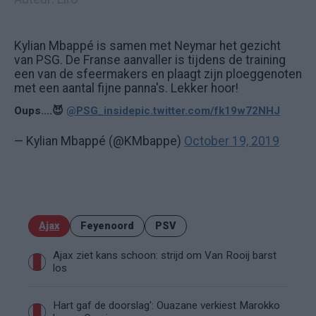
Kylian Mbappé is samen met Neymar het gezicht
van PSG. De Franse aanvaller is tijdens de training
een van de sfeermakers en plaagt zijn ploeggenoten
met een aantal fijne panna's. Lekker hoor!
Oups....😈
@PSG_inside
pic.twitter.com/fk19w72NHJ
— Kylian Mbappé (@KMbappe)
October 19, 2019
Ajax
Feyenoord
PSV
Ajax ziet kans schoon: strijd om Van Rooij barst
los
Hart gaf de doorslag': Ouazane verkiest Marokko