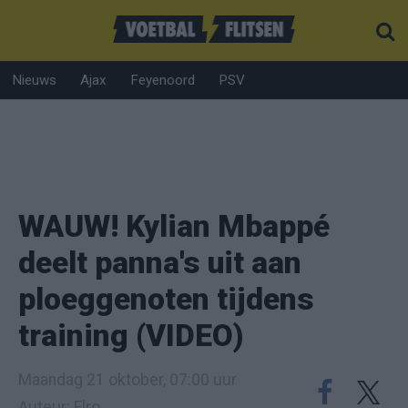
Nieuws
Ajax
Feyenoord
PSV
WAUW! Kylian Mbappé
deelt panna's uit aan
ploeggenoten tijdens
training (VIDEO)
Maandag 21 oktober, 07:00 uur
Auteur: Elro