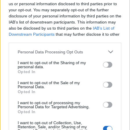
us or personal information disclosed to third parties prior to
Italiaanse media: Perisic wacht op telefoontje
your opt-out. You may separately opt-out of the further
van Internazionale
disclosure of your personal information by third parties on the
IAB’s list of downstream participants. This information may
Bosz wil niets weten van Oranje: PSV-trainer
also be disclosed by us to third parties on the
IAB’s List of
kapt interview abrupt af
Downstream Participants
that may further disclose it to other
third parties.
Wanneer is de loting voor de Champions
League? PSV en Feyenoord weten dan hun
Personal Data Processing Opt Outs
tegenstanders
I want to opt-out of the Sharing of my
personal data.
Zo verliep de carrière van Armando Obispo bij
Opted In
PSV
I want to opt-out of the Sale of my
Personal Data.
Ajax en PSV strijden om Braziliaans talent met
Opted In
afkoopclausule van 80 miljoen
I want to opt-out of processing my
Personal Data for Targeted Advertising.
Joey Veerman verkoopt woning in Eindhoven
Opted In
voor bedrag boven de vraagprijs
I want to opt-out of Collection, Use,
Retention, Sale, and/or Sharing of my