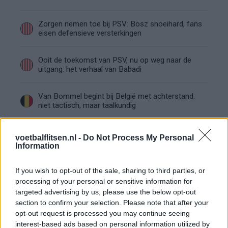
Zorgen nemen toe bij PSV: Bosz snoeihard, fans
eisen defensieve versterkingen
Ooit de toekomst van PSV, nu op weg naar de
uitgang: het verhaal van Babadi
Van Bommel begint bij België met achterstand:
niet tactisch, maar taalkundig
Transferclausule Joey Veerman uitgelegd: voor
voetbalflitsen.nl -
Do Not Process My Personal
dit bedrag kan PSV'er vertrekken
Information
Dit ziet de Belgische voetbalbond in Mark van
If you wish to opt-out of the sale, sharing to third parties, or
Bommel als nieuwe bondscoach
processing of your personal or sensitive information for
targeted advertising by us, please use the below opt-out
section to confirm your selection. Please note that after your
Nieuw spoor voor PSV: Kostic duikt op als
opt-out request is processed you may continue seeing
serieuze optie
interest-based ads based on personal information utilized by