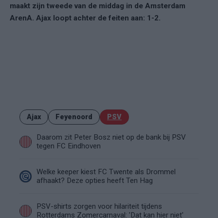
maakt zijn tweede van de middag in de Amsterdam
ArenA. Ajax loopt achter de feiten aan: 1-2.
Ajax
Feyenoord
PSV
Daarom zit Peter Bosz niet op de bank bij PSV
tegen FC Eindhoven
Welke keeper kiest FC Twente als Drommel
afhaakt? Deze opties heeft Ten Hag
PSV-shirts zorgen voor hilariteit tijdens
Rotterdams Zomercarnaval: 'Dat kan hier niet'