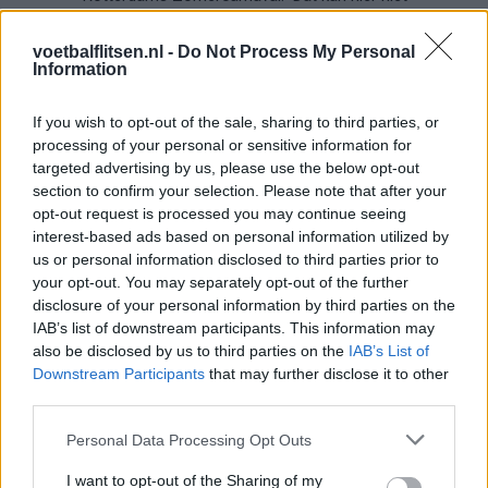
voetbalflitsen.nl -
Do Not Process My Personal
Zorgen nemen toe bij PSV: Bosz snoeihard, fans
Information
eisen defensieve versterkingen
If you wish to opt-out of the sale, sharing to third parties, or
Ooit de toekomst van PSV, nu op weg naar de
processing of your personal or sensitive information for
uitgang: het verhaal van Babadi
targeted advertising by us, please use the below opt-out
section to confirm your selection. Please note that after your
Van Bommel begint bij België met achterstand:
opt-out request is processed you may continue seeing
niet tactisch, maar taalkundig
interest-based ads based on personal information utilized by
us or personal information disclosed to third parties prior to
your opt-out. You may separately opt-out of the further
Transferclausule Joey Veerman uitgelegd: voor
dit bedrag kan PSV'er vertrekken
disclosure of your personal information by third parties on the
IAB’s list of downstream participants. This information may
also be disclosed by us to third parties on the
IAB’s List of
Dit ziet de Belgische voetbalbond in Mark van
Downstream Participants
that may further disclose it to other
Bommel als nieuwe bondscoach
third parties.
Nieuw spoor voor PSV: Kostic duikt op als
Personal Data Processing Opt Outs
serieuze optie
I want to opt-out of the Sharing of my