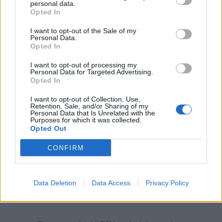
personal data.
Opted In
Italiaanse media: Perisic wacht op telefoontje
van Internazionale
I want to opt-out of the Sale of my
Personal Data.
Opted In
Bosz wil niets weten van Oranje: PSV-trainer
kapt interview abrupt af
I want to opt-out of processing my
Personal Data for Targeted Advertising.
Wanneer is de loting voor de Champions
Opted In
League? PSV en Feyenoord weten dan hun
tegenstanders
I want to opt-out of Collection, Use,
Retention, Sale, and/or Sharing of my
Personal Data that Is Unrelated with the
Zo verliep de carrière van Armando Obispo bij
Purposes for which it was collected.
PSV
Opted Out
CONFIRM
Ajax en PSV strijden om Braziliaans talent met
afkoopclausule van 80 miljoen
Data Deletion
Data Access
Privacy Policy
Joey Veerman verkoopt woning in Eindhoven
voor bedrag boven de vraagprijs