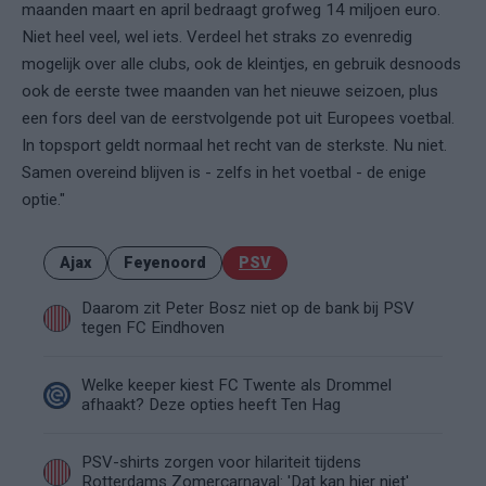
maanden maart en april bedraagt grofweg 14 miljoen euro.
Niet heel veel, wel iets. Verdeel het straks zo evenredig
mogelijk over alle clubs, ook de kleintjes, en gebruik desnoods
ook de eerste twee maanden van het nieuwe seizoen, plus
een fors deel van de eerstvolgende pot uit Europees voetbal.
In topsport geldt normaal het recht van de sterkste. Nu niet.
Samen overeind blijven is - zelfs in het voetbal - de enige
optie."
Ajax
Feyenoord
PSV
Daarom zit Peter Bosz niet op de bank bij PSV
tegen FC Eindhoven
Welke keeper kiest FC Twente als Drommel
afhaakt? Deze opties heeft Ten Hag
PSV-shirts zorgen voor hilariteit tijdens
Rotterdams Zomercarnaval: 'Dat kan hier niet'