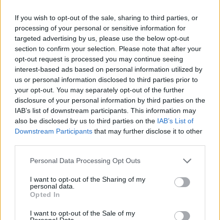
De terugkeer van Daley Blind past in een groter
plan van Ajax
If you wish to opt-out of the sale, sharing to third parties, or
processing of your personal or sensitive information for
targeted advertising by us, please use the below opt-out
Kritiek op Engels van Míchel genuanceerd: ‘Ajax-
spelers snappen dat echt wel’
section to confirm your selection. Please note that after your
opt-out request is processed you may continue seeing
interest-based ads based on personal information utilized by
De eerste Míchel-dagen bij Ajax: Blind coacht,
us or personal information disclosed to third parties prior to
Gloukh krijgt standje en Ceballos wordt gebeld
your opt-out. You may separately opt-out of the further
disclosure of your personal information by third parties on the
Steur kiest voor Newcastle na gemiste
IAB’s list of downstream participants. This information may
duidelijkheid bij Ajax
also be disclosed by us to third parties on the
IAB’s List of
Downstream Participants
that may further disclose it to other
third parties.
Blind kan bij Ajax de speler naast Míchel worden
Personal Data Processing Opt Outs
“Twente was toen niet haalbaar”: Weghorst blikt
I want to opt-out of the Sharing of my
personal data.
terug op Ajax-keuze
Opted In
De transferprioriteiten van Ajax worden steeds
I want to opt-out of the Sale of my
Personal Data.