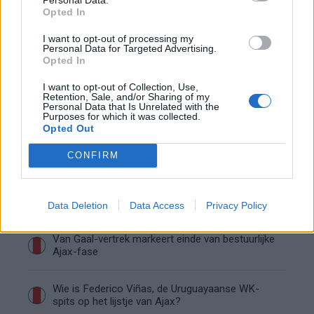
duidelijker
Opted In
I want to opt-out of processing my
Ajax begint voorbereiding met nederlaag: zo ziet
Personal Data for Targeted Advertising.
de route naar PEC eruit
Opted In
I want to opt-out of Collection, Use,
Zo overtuigde PSV Sven Mijnans en bleef Ajax
Retention, Sale, and/or Sharing of my
met lege handen achter
Personal Data that Is Unrelated with the
Purposes for which it was collected.
Opted Out
Waarom steeds meer sleutelfiguren Ajax
verlaten
CONFIRM
Steijn: ‘Bergwijn was niet mijn eerste keus als
Ajax-aanvoerder’
Data Deletion
Data Access
Privacy Policy
Van Gaal-vertrek markeert einde van bestuurlijke
Ajax-fase
Wie is Federico Viñas, de Uruguayaanse WK-
spits op het lijstje van Ajax?