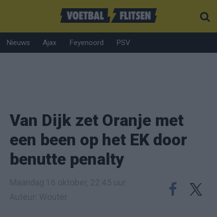
Nieuws
Ajax
Feyenoord
PSV
Van Dijk zet Oranje met
een been op het EK door
benutte penalty
Maandag 16 oktober, 22:45 uur
Auteur: Wouter