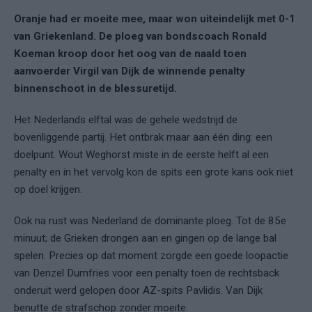
Oranje had er moeite mee, maar won uiteindelijk met 0-1
van Griekenland. De ploeg van bondscoach Ronald
Koeman kroop door het oog van de naald toen
aanvoerder Virgil van Dijk de winnende penalty
binnenschoot in de blessuretijd.
Het Nederlands elftal was de gehele wedstrijd de
bovenliggende partij. Het ontbrak maar aan één ding: een
doelpunt. Wout Weghorst miste in de eerste helft al een
penalty en in het vervolg kon de spits een grote kans ook niet
op doel krijgen.
Ook na rust was Nederland de dominante ploeg. Tot de 85e
minuut; de Grieken drongen aan en gingen op de lange bal
spelen. Precies op dat moment zorgde een goede loopactie
van Denzel Dumfries voor een penalty toen de rechtsback
onderuit werd gelopen door AZ-spits Pavlidis. Van Dijk
benutte de strafschop zonder moeite.