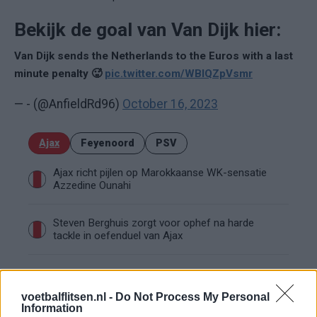
Bekijk de goal van Van Dijk hier:
Van Dijk sends the Netherlands to the Euros with a last
minute penalty 🥵
pic.twitter.com/WBlQZpVsmr
— - (@AnfieldRd96)
October 16, 2023
Ajax
Feyenoord
PSV
Ajax richt pijlen op Marokkaanse WK-sensatie
Azzedine Ounahi
Steven Berghuis zorgt voor ophef na harde
tackle in oefenduel van Ajax
Dit houdt de transfer van Marc-André ter Stegen
naar Ajax nog tegen
voetbalflitsen.nl -
Do Not Process My Personal
Information