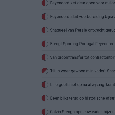
Feyenoord zet deur open voor milj
Feyenoord sluit voorbereiding bijna 
Shaqueel van Persie ontkracht geru
Brengt Sporting Portugal Feyenoor
Van droomtransfer tot contractontbi
'Hij is weer gewoon mijn vader': Sh
Lille geeft niet op na afwijzing: kom
Been blikt terug op historische afstra
Calvin Stengs opnieuw vader: bijzo