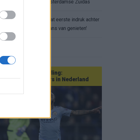
appartement op Amsterdamse Zuidas
Marcos Leonardo laat eerste indruk achter
0.
bij Ajax: 'Hier gaan fans van genieten'
eer nieuws
Van Götze tot Sterling:
statementtransfers in Nederland