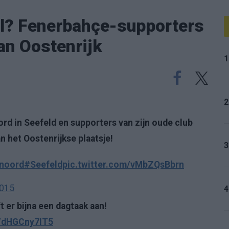
al? Fenerbahçe-supporters
an Oostenrijk
1
2
rd in Seefeld en supporters van zijn oude club
 het Oostenrijkse plaatsje!
3
noord
#Seefeld
pic.twitter.com/vMbZQsBbrn
2015
4
t er bijna een dagtaak aan!
m/dHGCny7IT5