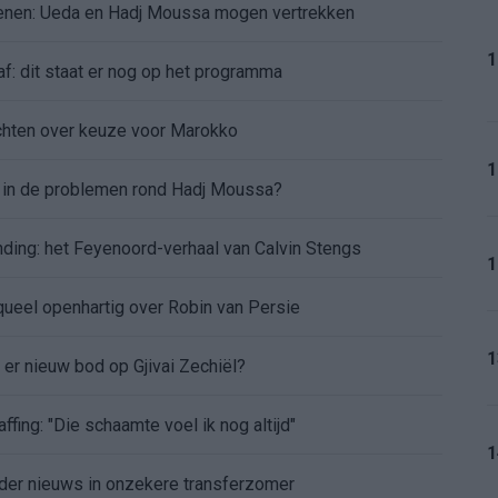
oenen: Ueda en Hadj Moussa mogen vertrekken
1
af: dit staat er nog op het programma
chten over keuze voor Marokko
1
d in de problemen rond Hadj Moussa?
nding: het Feyenoord-verhaal van Calvin Stengs
1
aqueel openhartig over Robin van Persie
1
t er nieuw bod op Gjivai Zechiël?
ffing: "Die schaamte voel ik nog altijd"
1
nder nieuws in onzekere transferzomer