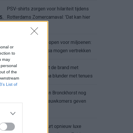
PSV-shirts zorgen voor hilariteit tijdens
Rotterdams Zomercarnaval: 'Dat kan hier
5.
niet'
Feyenoord zet deur open voor miljoenen:
6.
sonal or
Ueda en Hadj Moussa mogen vertrekken
ection to
ou may
 personal
Ajax helpt Burnley uit de brand met
7.
out of the
afgeknipte sokken na blunder met tenues
 downstream
B’s List of
Feyenoord onder Van Bronckhorst nog
altijd ongeslagen: nieuwkomers geven
8.
hoop
Hakim Ziyech verhuurt opnieuw luxe
9.