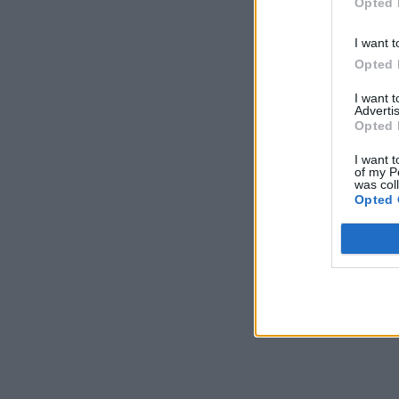
Opted 
I want t
Opted 
I want 
Advertis
Opted 
I want t
of my P
was col
Opted 