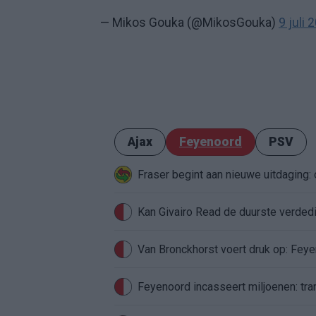
— Mikos Gouka (@MikosGouka)
9 juli 
Ajax
Feyenoord
PSV
Fraser begint aan nieuwe uitdaging
Van Bronckhorst voert druk op: Fey
Feyenoord incasseert miljoenen: tran