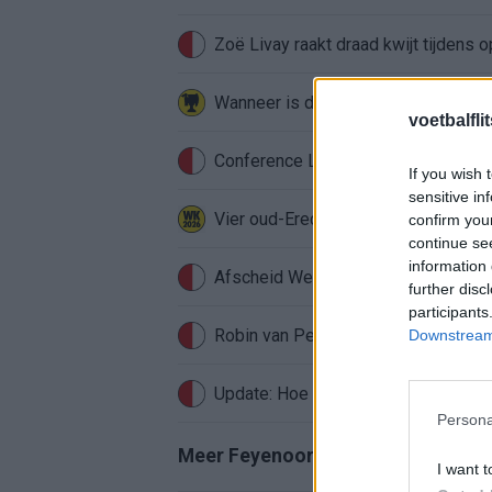
Zoë Livay raakt draad kwijt tijdens
voetbalfli
Conference League-ophef: Hamrun u
If you wish 
sensitive in
Vier oud-Eredivisionisten kunnen 
confirm you
continue se
information 
Afscheid Wellenreuther roept iconi
further disc
participants
Robin van Persie zwijgt al veertig da
Downstream 
Update: Hoe gaat het nu met Roysto
Persona
Meer Feyenoord-nieuws
I want t