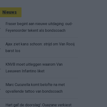
Nieuws
Fraser begint aan nieuwe uitdaging: oud-
.
Feyenoorder tekent als bondscoach
Ajax ziet kans schoon: strijd om Van Rooij
.
barst los
KNVB moet uitleggen waarom Van
.
Leeuwen Infantino liket
Marc Cucurella komt belofte na met
.
opvallende tattoo van bondscoach
Hart gaf de doorslag': Ouazane verkiest