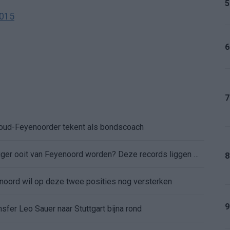
5
2015
6
7
: oud-Feyenoorder tekent als bondscoach
Kan Givairo Read de duurste verdediger ooit van Feyenoord worden? Deze records liggen binnen bereik
8
enoord wil op deze twee posities nog versterken
9
sfer Leo Sauer naar Stuttgart bijna rond