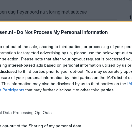
 open dag Feyenoord na storing met autocue
1
Wanneer is de loting voor de Champions League? PSV en Feyenoord weten dan hun tegenstanders
tsen.nl -
Do Not Process My Personal Information
itgeschakeld na omstreden strafschop zonder VAR
1
to opt-out of the sale, sharing to third parties, or processing of your per
formation for targeted advertising by us, please use the below opt-out s
wereldkampioen worden
r selection. Please note that after your opt-out request is processed y
eing interest-based ads based on personal information utilized by us or
1
disclosed to third parties prior to your opt-out. You may separately opt-
sch Ajax-moment weer in herinnering
losure of your personal information by third parties on the IAB’s list of
. This information may also be disclosed by us to third parties on the
IA
gen: waarom blijft het zo stil?
Participants
that may further disclose it to other third parties.
1
n Drenthe
l Data Processing Opt Outs
o opt-out of the Sharing of my personal data.
1