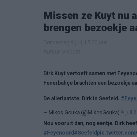
Missen ze Kuyt nu 
brengen bezoekje a
Donderdag 9 juli, 15:00 uur
Auteur: Vincent
Dirk Kuyt vertoeft samen met Feyenoo
Fenerbahçe brachten een bezoekje aan
De allerlaatste. Dirk in Seefeld.
#Feye
— Mikos Gouka (@MikosGouka)
9 juli 
Nou vooruit dan, nog eentje. Dirk heef
#Feyenoord
#Seefeld
pic.twitter.co