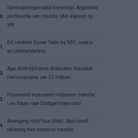
Spelregelorganisatie bevestigt: Argentinië
profiteerde van onjuiste VAR-ingreep op
0.
WK
Dit verdient Dusan Tadic bij NEC: salaris
1.
en contractdetails
Ajax dicht bij komst Arokodare: huurdeal
2.
met koopoptie van 22 miljoen
Feyenoord incasseert miljoenen: transfer
3.
Leo Sauer naar Stuttgart bijna rond
Beweging rond Youri Baas': Ajax houdt
4.
rekening met zomerse transfer