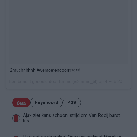
2muchhhhhh #wemoetendoorrr🏃💨
Een bericht gedeeld door
Emms
(@emms_bl) op
4 Feb 2018 om 2:20 (PST)
Ajax
Feyenoord
PSV
Ajax ziet kans schoon: strijd om Van Rooij barst
los