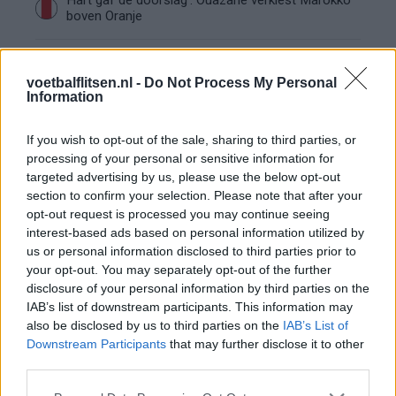
Hart gaf de doorslag': Ouazane verkiest Marokko
boven Oranje
Dit verdient Dusan Tadic bij NEC: salaris en
contractdetails
voetbalflitsen.nl -
Do Not Process My Personal
Information
Ajax dicht bij komst Arokodare: huurdeal met
If you wish to opt-out of the sale, sharing to third parties, or
koopoptie van 22 miljoen
processing of your personal or sensitive information for
targeted advertising by us, please use the below opt-out
Ajax helpt Burnley uit de brand met afgeknipte
section to confirm your selection. Please note that after your
sokken na blunder met tenues
opt-out request is processed you may continue seeing
interest-based ads based on personal information utilized by
Hakim Ziyech verhuurt opnieuw luxe
us or personal information disclosed to third parties prior to
appartement op Amsterdamse Zuidas
your opt-out. You may separately opt-out of the further
disclosure of your personal information by third parties on the
IAB’s list of downstream participants. This information may
Marcos Leonardo laat eerste indruk achter bij
also be disclosed by us to third parties on the
IAB’s List of
Ajax: 'Hier gaan fans van genieten'
Downstream Participants
that may further disclose it to other
third parties.
Resterend oefenprogramma Ajax: waar zijn de
duels te zien