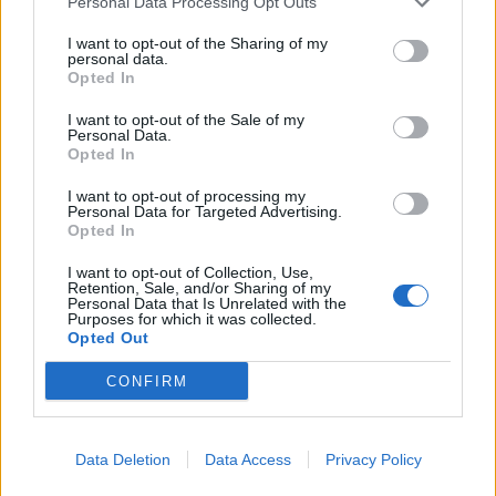
Personal Data Processing Opt Outs
I want to opt-out of the Sharing of my
Ajax groeit onder Míchel, maar transfermarkt
personal data.
blijft cruciaal
Opted In
I want to opt-out of the Sale of my
Ajax-talent Mohamed Abdalla schrijft Europese
Personal Data.
geschiedenis
Opted In
I want to opt-out of processing my
Shane Kluivert krijgt kans van Flick en begint in
Personal Data for Targeted Advertising.
de basis bij FC Barcelona
Opted In
I want to opt-out of Collection, Use,
Retention, Sale, and/or Sharing of my
Servische media vergelijken Ajax-talent Abdellah
Personal Data that Is Unrelated with the
Ouazane met Lionel Messi
Purposes for which it was collected.
Opted Out
Ajax zet grote stap richting volgende ronde na
CONFIRM
ruime zege op Vojvodina
Dusan Tadic kijkt met bijzondere gevoelens naar
Data Deletion
Data Access
Privacy Policy
Ajax - Vojvodina