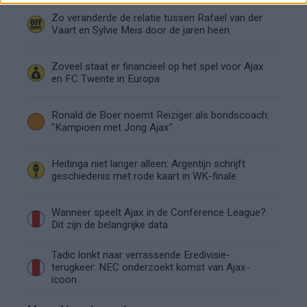
Zo veranderde de relatie tussen Rafael van der
Vaart en Sylvie Meis door de jaren heen
Zoveel staat er financieel op het spel voor Ajax
en FC Twente in Europa
Ronald de Boer noemt Reiziger als bondscoach:
"Kampioen met Jong Ajax"
Heitinga niet langer alleen: Argentijn schrijft
geschiedenis met rode kaart in WK-finale
Wanneer speelt Ajax in de Conference League?
Dit zijn de belangrijke data
Tadic lonkt naar verrassende Eredivisie-
terugkeer: NEC onderzoekt komst van Ajax-
icoon