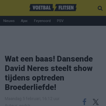
Nieuws
Ajax
Feyenoord
PSV
Wat een baas! Dansende
David Neres steelt show
tijdens optreden
Broederliefde!
Maandag 5 februari, 16:12 uur
Auteur: endrik