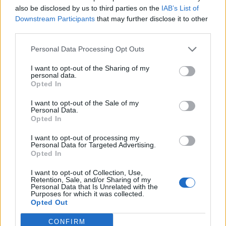
transfersignaal
also be disclosed by us to third parties on the
IAB’s List of
Downstream Participants
that may further disclose it to other
third parties.
Staf Van Bronckhorst rond: nu nog de selectie
Personal Data Processing Opt Outs
I want to opt-out of the Sharing of my
Feyenoord lost met nieuwe controleur direct
personal data.
groot probleem van vorig seizoen op
Opted In
I want to opt-out of the Sale of my
Feyenoord begint voorbereiding overtuigend: zo
Personal Data.
ziet de route naar de seizoensstart eruit
Opted In
I want to opt-out of processing my
Givairo Read spreekt zich uit over Feyenoord-
Personal Data for Targeted Advertising.
toekomst: 'Het kan nog alle kanten op'
Opted In
I want to opt-out of Collection, Use,
Feyenoord zoekt nieuwe nummer één na
Retention, Sale, and/or Sharing of my
dreigend vertrek Wellenreuther
Personal Data that Is Unrelated with the
Purposes for which it was collected.
Opted Out
Feyenoord doet voorstel aan beoogde nieuwe
eerste keeper
CONFIRM