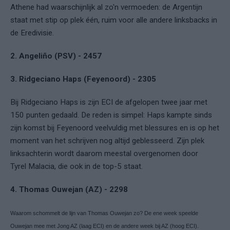
Athene had waarschijnlijk al zo'n vermoeden: de Argentijn
staat met stip op plek één, ruim voor alle andere linksbacks in
de Eredivisie.
2. Angeliño (PSV) - 2457
3. Ridgeciano Haps (Feyenoord) - 2305
Bij Ridgeciano Haps is zijn ECI de afgelopen twee jaar met
150 punten gedaald. De reden is simpel: Haps kampte sinds
zijn komst bij Feyenoord veelvuldig met blessures en is op het
moment van het schrijven nog altijd geblesseerd. Zijn plek
linksachterin wordt daarom meestal overgenomen door
Tyrel Malacia, die ook in de top-5 staat.
4. Thomas Ouwejan (AZ) - 2298
Waarom schommelt de lijn van Thomas Ouwejan zo? De ene week speelde
Ouwejan mee met Jong AZ (laag ECI) en de andere week bij AZ (hoog ECI).