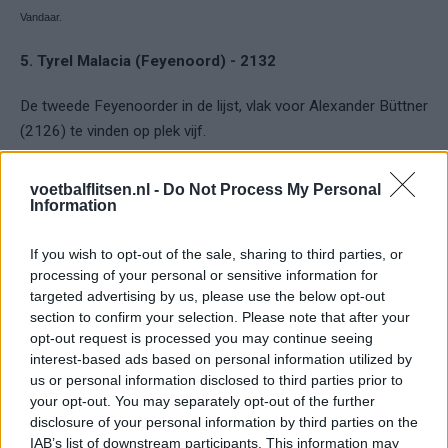
Vandaar.
5. Tyrel Malacia (Feyenoord) - 2132
De tweede Feyenoorder in de lijst, vlak voor Alexander Büttner
(2126) te vinden op plek vijf.
voetbalflitsen.nl -
Do Not Process My Personal
Ajax
Feyenoord
PSV
Information
Shaqueel van Persie meldt zich nadrukkelijk in de
spitsenstrijd
If you wish to opt-out of the sale, sharing to third parties, or
processing of your personal or sensitive information for
targeted advertising by us, please use the below opt-out
Feyenoord-supporters raken direct enthousiast
section to confirm your selection. Please note that after your
over nieuwe spits Nacho Ferri
opt-out request is processed you may continue seeing
interest-based ads based on personal information utilized by
Afgewezen bod op Givairo Read onderstreept de
us or personal information disclosed to third parties prior to
stevige onderhandelingspositie van Feyenoord
your opt-out. You may separately opt-out of the further
disclosure of your personal information by third parties on the
IAB’s list of downstream participants. This information may
Feyenoord geeft met Zechiël duidelijk