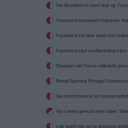
Van Bronckhorst voert druk op: Fey
Feyenoord incasseert miljoenen: tran
Feyenoord zet deur open voor milj
Feyenoord sluit voorbereiding bijna 
Shaqueel van Persie ontkracht geru
Brengt Sporting Portugal Feyenoor
Van droomtransfer tot contractontbi
'Hij is weer gewoon mijn vader': Sh
Lille geeft niet op na afwijzing: kom