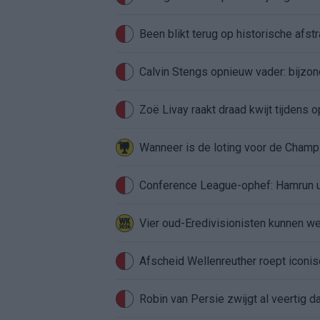
Been blikt terug op historische afstra
Calvin Stengs opnieuw vader: bijzo
Zoë Livay raakt draad kwijt tijdens
Conference League-ophef: Hamrun u
Vier oud-Eredivisionisten kunnen 
Afscheid Wellenreuther roept iconi
Robin van Persie zwijgt al veertig da