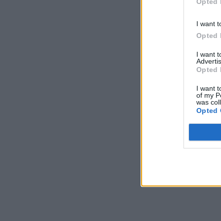
Opted 
I want t
Opted 
I want 
Advertis
Opted 
I want t
of my P
was col
Opted 