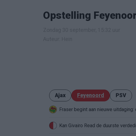
Opstelling Feyenoo
Zondag 30 september, 15:32 uur
Auteur: Hein
Ajax
Feyenoord
PSV
Fraser begint aan nieuwe uitdaging