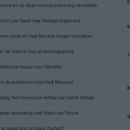
5
enoord wil op deze twee posities nog versterken
sfer Leo Sauer naar Stuttgart bijna rond
6
oenen: Ueda en Hadj Moussa mogen vertrekken
af: dit staat er nog op het programma
7
chten over keuze voor Marokko
d in de problemen rond Hadj Moussa?
8
nding: het Feyenoord-verhaal van Calvin Stengs
aqueel openhartig over Robin van Persie
9
t er nieuw bod op Gjivai Zechiël?