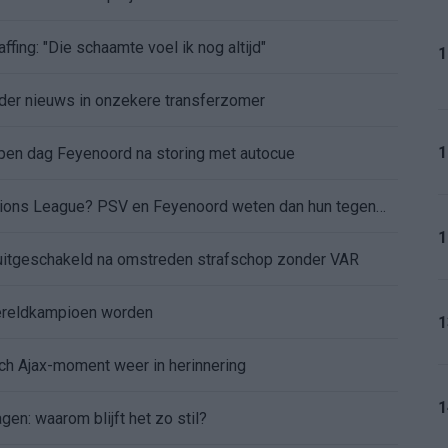
ffing: "Die schaamte voel ik nog altijd"
1
nder nieuws in onzekere transferzomer
1
 open dag Feyenoord na storing met autocue
Wanneer is de loting voor de Champions League? PSV en Feyenoord weten dan hun tegenstanders
1
itgeschakeld na omstreden strafschop zonder VAR
wereldkampioen worden
1
sch Ajax-moment weer in herinnering
1
gen: waarom blijft het zo stil?