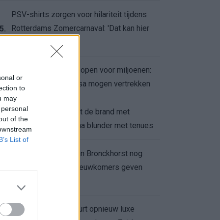
PSV-shirts zorgen voor hilariteit tijdens
Rotterdams Zomercarnaval: 'Dat kan hier
5.
niet'
Feyenoord zet deur open voor miljoenen:
6.
sonal or
Ueda en Hadj Moussa mogen vertrekken
ection to
ou may
 personal
Ajax helpt Burnley uit de brand met
7.
out of the
afgeknipte sokken na blunder met tenues
 downstream
B’s List of
Feyenoord onder Van Bronckhorst nog
altijd ongeslagen: nieuwkomers geven
8.
hoop
Hakim Ziyech verhuurt opnieuw luxe
9.