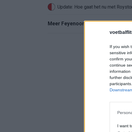
Update: Hoe gaat het nu met Roysto
Meer Feyenoord-nieuws
voetbalfli
If you wish 
sensitive in
confirm you
continue se
information 
further disc
participants
Downstream 
Persona
I want t