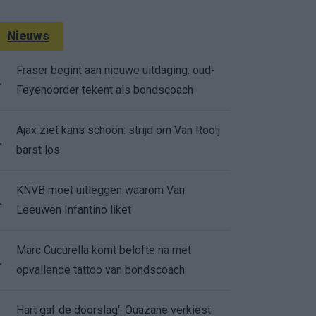
Nieuws
Fraser begint aan nieuwe uitdaging: oud-
.
Feyenoorder tekent als bondscoach
Ajax ziet kans schoon: strijd om Van Rooij
.
barst los
KNVB moet uitleggen waarom Van
.
Leeuwen Infantino liket
Marc Cucurella komt belofte na met
.
opvallende tattoo van bondscoach
Hart gaf de doorslag': Ouazane verkiest