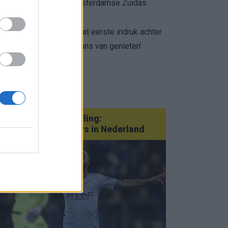
appartement op Amsterdamse Zuidas
Marcos Leonardo laat eerste indruk achter
0.
bij Ajax: 'Hier gaan fans van genieten'
eer nieuws
Van Götze tot Sterling:
statementtransfers in Nederland