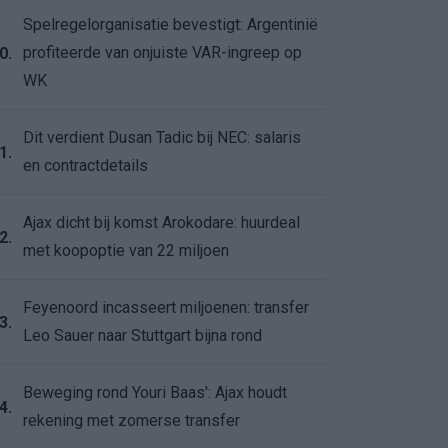
Spelregelorganisatie bevestigt: Argentinië
profiteerde van onjuiste VAR-ingreep op
0.
WK
Dit verdient Dusan Tadic bij NEC: salaris
1.
en contractdetails
Ajax dicht bij komst Arokodare: huurdeal
2.
met koopoptie van 22 miljoen
Feyenoord incasseert miljoenen: transfer
3.
Leo Sauer naar Stuttgart bijna rond
Beweging rond Youri Baas': Ajax houdt
4.
rekening met zomerse transfer