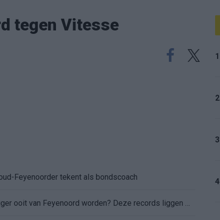
rd tegen Vitesse
1
2
3
: oud-Feyenoorder tekent als bondscoach
4
Kan Givairo Read de duurste verdediger ooit van Feyenoord worden? Deze records liggen binnen bereik