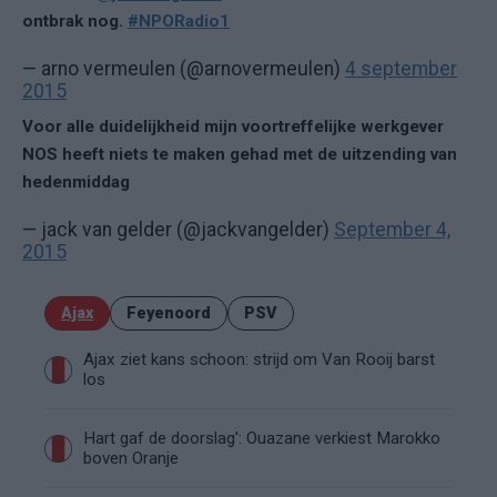
ontbrak nog.
#NPORadio1
— arno vermeulen (@arnovermeulen)
4 september
2015
Voor alle duidelijkheid mijn voortreffelijke werkgever
NOS heeft niets te maken gehad met de uitzending van
hedenmiddag
— jack van gelder (@jackvangelder)
September 4,
2015
Ajax
Feyenoord
PSV
Ajax ziet kans schoon: strijd om Van Rooij barst
los
Hart gaf de doorslag': Ouazane verkiest Marokko
boven Oranje