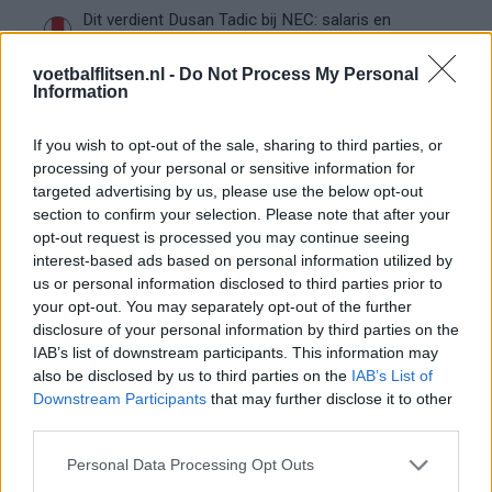
Dit verdient Dusan Tadic bij NEC: salaris en
contractdetails
voetbalflitsen.nl -
Do Not Process My Personal
Information
Ajax dicht bij komst Arokodare: huurdeal met
koopoptie van 22 miljoen
If you wish to opt-out of the sale, sharing to third parties, or
processing of your personal or sensitive information for
Ajax helpt Burnley uit de brand met afgeknipte
targeted advertising by us, please use the below opt-out
sokken na blunder met tenues
section to confirm your selection. Please note that after your
opt-out request is processed you may continue seeing
Hakim Ziyech verhuurt opnieuw luxe
interest-based ads based on personal information utilized by
appartement op Amsterdamse Zuidas
us or personal information disclosed to third parties prior to
your opt-out. You may separately opt-out of the further
disclosure of your personal information by third parties on the
Marcos Leonardo laat eerste indruk achter bij
Ajax: 'Hier gaan fans van genieten'
IAB’s list of downstream participants. This information may
also be disclosed by us to third parties on the
IAB’s List of
Downstream Participants
that may further disclose it to other
Resterend oefenprogramma Ajax: waar zijn de
third parties.
duels te zien
Personal Data Processing Opt Outs
Ajax groeit onder Míchel, maar transfermarkt