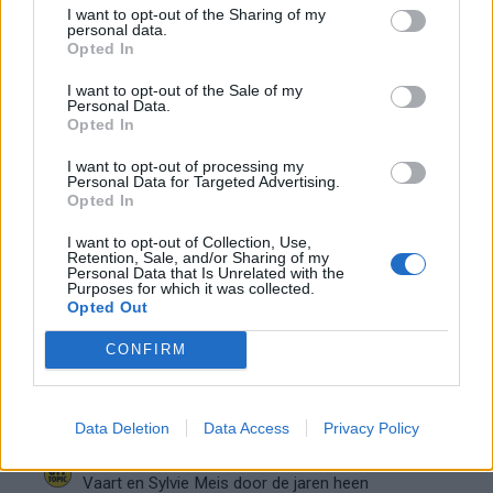
blijft cruciaal
I want to opt-out of the Sharing of my
personal data.
Opted In
Ajax-talent Mohamed Abdalla schrijft Europese
I want to opt-out of the Sale of my
geschiedenis
Personal Data.
Opted In
Shane Kluivert krijgt kans van Flick en begint in
I want to opt-out of processing my
de basis bij FC Barcelona
Personal Data for Targeted Advertising.
Opted In
Servische media vergelijken Ajax-talent Abdellah
I want to opt-out of Collection, Use,
Ouazane met Lionel Messi
Retention, Sale, and/or Sharing of my
Personal Data that Is Unrelated with the
Purposes for which it was collected.
Ajax zet grote stap richting volgende ronde na
Opted Out
ruime zege op Vojvodina
CONFIRM
Dusan Tadic kijkt met bijzondere gevoelens naar
Ajax - Vojvodina
Data Deletion
Data Access
Privacy Policy
Zo veranderde de relatie tussen Rafael van der
Vaart en Sylvie Meis door de jaren heen