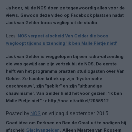
Ja hoor, bij de NOS doen ze tegenwoordig alles voor de
views. Gewoon deze video op Facebook plaatsen nadat
Jack van Gelder boos wegliep uit de studio.
Lees:
NOS verpest afscheid Van Gelder die boos
wegloopt tijdens uitzending 'Ik ben Malle Pietje niet!'
Jack van Gelder is weggelopen bij een radio-uitzending
die was gewijd aan zijn vertrek bij de NOS. De eerste
helft van het programma praatten studiogasten over Van
Gelder. Ze hadden kritiek op zijn "hysterische
geschreeuw", zijn "geblèr" en zijn "uitbundige
chauvinisme". Van Gelder hield het voor gezien: "Ik ben
Malle Pietje niet." -> http://nos.nl/artikel/2055912
Posted by
NOS
on vrijdag 4 september 2015
Goed idee om Derksen en Ben de Graaf uit te nodigen bij
afscheid
@jackvangelder
. Alleen Maarten van Rossem