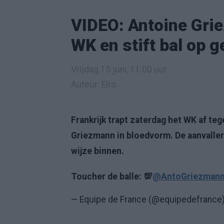
VIDEO: Antoine Grie
WK en stift bal op g
Vrijdag 15 juni, 11:00 uur
Auteur: Elro
Frankrijk trapt zaterdag het WK af teg
Griezmann in bloedvorm. De aanvaller s
wijze binnen.
Toucher de balle: 💯
@AntoGriezman
— Equipe de France (@equipedefrance