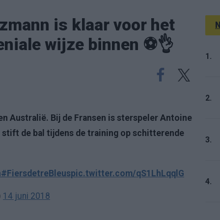
zmann is klaar voor het
N
eniale wijze binnen ⚽️👌
1.
2.
en Australië. Bij de Fransen is sterspeler Antoine
tift de bal tijdens de training op schitterende
3.
n
#FiersdetreBleus
pic.twitter.com/qS1LhLqqlG
4.
)
14 juni 2018