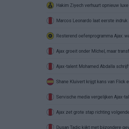
Hakim Ziyech verhuurt opnieuw lux
Marcos Leonardo laat eerste indruk a
Resterend oefenprogramma Ajax: waa
Ajax groeit onder Míchel, maar transf
Ajax-talent Mohamed Abdalla schrij
Shane Kluivert krijgt kans van Flick 
Servische media vergelijken Ajax-t
Ajax zet grote stap richting volgen
Dusan Tadic kijkt met bijzondere ge