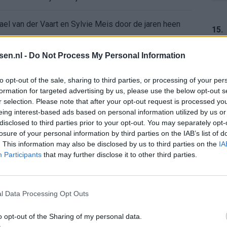
ael van der Vaart en Sylvie Meis door de jaren heen
15.
el voor Ajax en FC Twente in Europa
tsen.nl -
Do Not Process My Personal Information
 bondscoach: "Kampioen met Jong Ajax"
16.
to opt-out of the sale, sharing to third parties, or processing of your per
formation for targeted advertising by us, please use the below opt-out s
r selection. Please note that after your opt-out request is processed y
n schrijft geschiedenis met rode kaart in WK-finale
eing interest-based ads based on personal information utilized by us or
17.
disclosed to third parties prior to your opt-out. You may separately opt-
e League? Dit zijn de belangrijke data
losure of your personal information by third parties on the IAB’s list of
. This information may also be disclosed by us to third parties on the
IA
Participants
that may further disclose it to other third parties.
isie-terugkeer: NEC onderzoekt komst van Ajax-icoon
18.
l Data Processing Opt Outs
o opt-out of the Sharing of my personal data.
19.