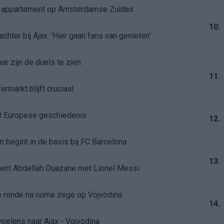
e appartement op Amsterdamse Zuidas
10.
chter bij Ajax: 'Hier gaan fans van genieten'
r zijn de duels te zien
11.
ermarkt blijft cruciaal
ft Europese geschiedenis
12.
en begint in de basis bij FC Barcelona
13.
alent Abdellah Ouazane met Lionel Messi
de ronde na ruime zege op Vojvodina
14.
voelens naar Ajax - Vojvodina