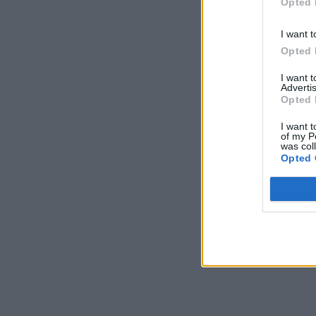
Opted 
I want t
Opted 
I want 
Advertis
Opted 
I want t
of my P
was col
Opted 