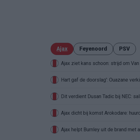
Ajax
Feyenoord
PSV
Ajax ziet kans schoon: strijd om Van 
Hart gaf de doorslag': Ouazane ver
Dit verdient Dusan Tadic bij NEC: sal
Ajax dicht bij komst Arokodare: huu
Ajax helpt Burnley uit de brand met