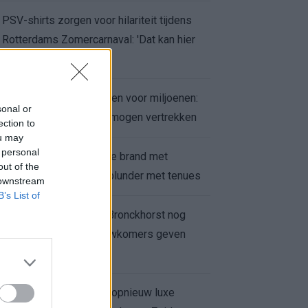
PSV-shirts zorgen voor hilariteit tijdens
Rotterdams Zomercarnaval: 'Dat kan hier
niet'
Feyenoord zet deur open voor miljoenen:
sonal or
Ueda en Hadj Moussa mogen vertrekken
ection to
ou may
 personal
Ajax helpt Burnley uit de brand met
out of the
afgeknipte sokken na blunder met tenues
 downstream
B’s List of
Feyenoord onder Van Bronckhorst nog
altijd ongeslagen: nieuwkomers geven
hoop
Hakim Ziyech verhuurt opnieuw luxe