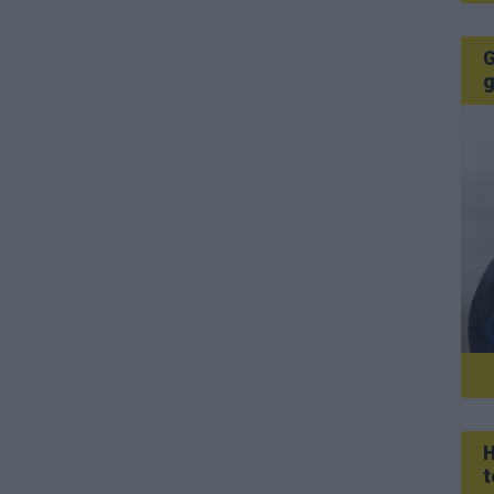
G
g
H
t