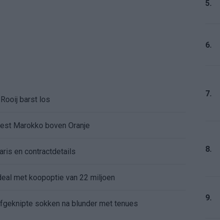
5.
6.
7.
Rooij barst los
kiest Marokko boven Oranje
8.
aris en contractdetails
rdeal met koopoptie van 22 miljoen
9.
 afgeknipte sokken na blunder met tenues