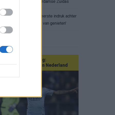
appartement op Amsterdamse Zuidas
Marcos Leonardo laat eerste indruk achter
bij Ajax: 'Hier gaan fans van genieten'
r nieuws
an Götze tot Sterling:
tatementtransfers in Nederland