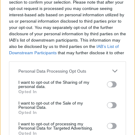
section to confirm your selection. Please note that after your
duels te zien
opt-out request is processed you may continue seeing
interest-based ads based on personal information utilized by
Ajax groeit onder Míchel, maar transfermarkt
us or personal information disclosed to third parties prior to
blijft cruciaal
your opt-out. You may separately opt-out of the further
disclosure of your personal information by third parties on the
IAB’s list of downstream participants. This information may
Ajax-talent Mohamed Abdalla schrijft Europese
also be disclosed by us to third parties on the
IAB’s List of
geschiedenis
Downstream Participants
that may further disclose it to other
third parties.
Shane Kluivert krijgt kans van Flick en begint in
de basis bij FC Barcelona
Personal Data Processing Opt Outs
I want to opt-out of the Sharing of my
Servische media vergelijken Ajax-talent Abdellah
personal data.
Ouazane met Lionel Messi
Opted In
I want to opt-out of the Sale of my
Ajax zet grote stap richting volgende ronde na
Personal Data.
ruime zege op Vojvodina
Opted In
I want to opt-out of processing my
Dusan Tadic kijkt met bijzondere gevoelens naar
Personal Data for Targeted Advertising.
Ajax - Vojvodina
Opted In