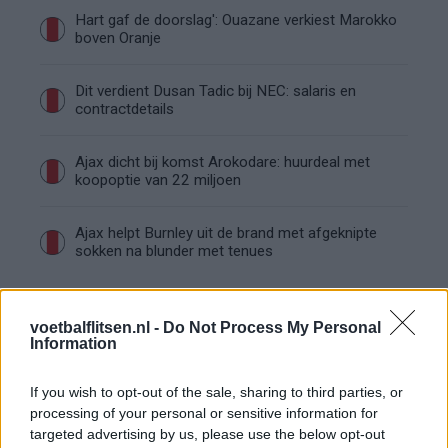
Hart gaf de doorslag': Ouazane verkiest Marokko
boven Oranje
Dit verdient Dusan Tadic bij NEC: salaris en
contractdetails
Ajax dicht bij komst Arokodare: huurdeal met
koopoptie van 22 miljoen
Ajax helpt Burnley uit de brand met afgeknipte
sokken na blunder met tenues
Hakim Ziyech verhuurt opnieuw luxe
appartement op Amsterdamse Zuidas
voetbalflitsen.nl -
Do Not Process My Personal
Information
Marcos Leonardo laat eerste indruk achter bij
Ajax: 'Hier gaan fans van genieten'
If you wish to opt-out of the sale, sharing to third parties, or
processing of your personal or sensitive information for
targeted advertising by us, please use the below opt-out
Resterend oefenprogramma Ajax: waar zijn de