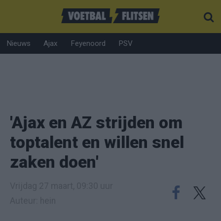
Nieuws
Ajax
Feyenoord
PSV
'Ajax en AZ strijden om
toptalent en willen snel
zaken doen'
Vrijdag 27 maart, 09:30 uur
Auteur: hein