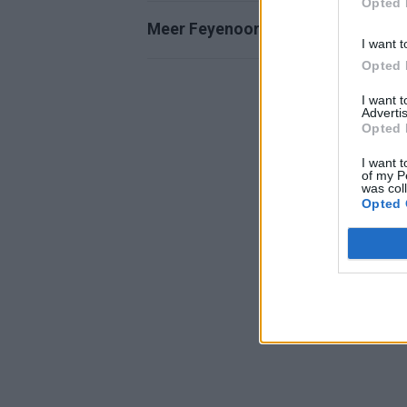
Opted 
Meer Feyenoord-nieuws
I want t
Opted 
I want 
Advertis
Opted 
I want t
of my P
was col
Opted 