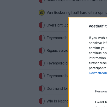
Van Beukering haalt hard uit na opm
Overzicht: Zo presteren de Feyeno
voetbalfli
Feyenoord begint aan nieuw tijdperk
If you wish 
sensitive in
confirm you
Rigaux verzet meteen bergen bij Fe
continue se
information 
Feyenoord gebruikt Ajax-talenten vo
further disc
participants
Downstream 
Feyenoord haakte al snel af: WK-sens
Persona
Wie is Nacho Ferri? Profiel van Fey
I want t