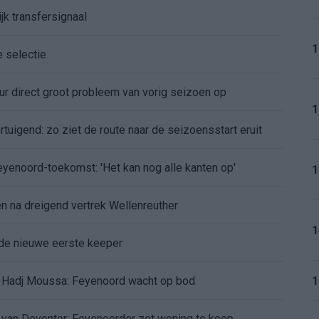
jk transfersignaal
1
e selectie
r direct groot probleem van vorig seizoen op
1
tuigend: zo ziet de route naar de seizoensstart eruit
Feyenoord-toekomst: 'Het kan nog alle kanten op'
1
 na dreigend vertrek Wellenreuther
1
de nieuwe eerste keeper
 Hadj Moussa: Feyenoord wacht op bod
1
d van Deventer: Feyenoorder zet woning te koop