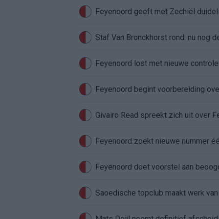
Feyenoord geeft met Zechiël duideli
Staf Van Bronckhorst rond: nu nog d
Feyenoord lost met nieuwe controleu
Feyenoord begint voorbereiding over
Givairo Read spreekt zich uit over 
Feyenoord zoekt nieuwe nummer één
Feyenoord doet voorstel aan beoog
Saoedische topclub maakt werk van
Mats Deijl neemt definitief afschei