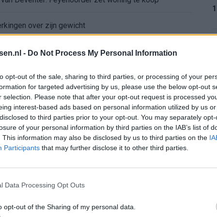
1
erkingen over zijn gewicht
1
ord-spelers op het WK 2026
tsen.nl -
Do Not Process My Personal Information
: programma richting seizoenstart
to opt-out of the sale, sharing to third parties, or processing of your per
formation for targeted advertising by us, please use the below opt-out s
r selection. Please note that after your opt-out request is processed y
1
yenoord: lef of overmoed?
eing interest-based ads based on personal information utilized by us or
disclosed to third parties prior to your opt-out. You may separately opt-
or nieuwe route
losure of your personal information by third parties on the IAB’s list of
. This information may also be disclosed by us to third parties on the
IA
1
Participants
that may further disclose it to other third parties.
atie Gil Mora blijkt onhaalbaar voor Eredivisie-top
Dortmund lonkt naar Hadj Moussa, terwijl Read deur op een kier laat: wacht Feyenoord een drukke zomer?
l Data Processing Opt Outs
2
enoords doelwit
o opt-out of the Sharing of my personal data.