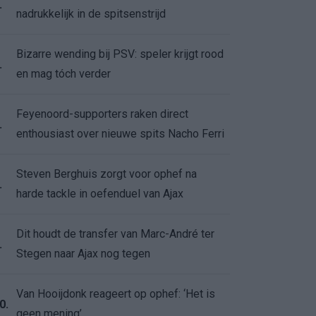
.
nadrukkelijk in de spitsenstrijd
Bizarre wending bij PSV: speler krijgt rood
.
en mag tóch verder
Feyenoord-supporters raken direct
.
enthousiast over nieuwe spits Nacho Ferri
Steven Berghuis zorgt voor ophef na
.
harde tackle in oefenduel van Ajax
Dit houdt de transfer van Marc-André ter
.
Stegen naar Ajax nog tegen
Van Hooijdonk reageert op ophef: ‘Het is
0.
geen mening’