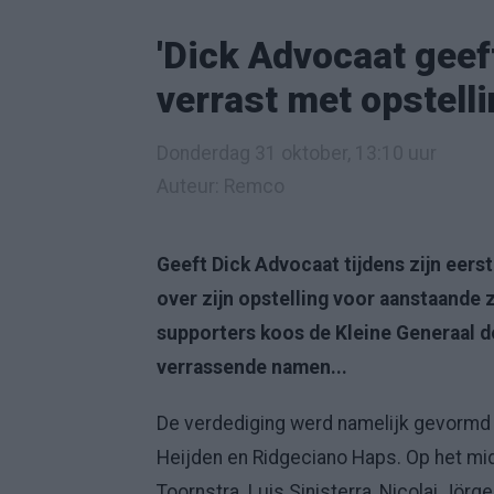
'Dick Advocaat geef
verrast met opstelli
Donderdag 31 oktober, 13:10 uur
Auteur: Remco
Geeft Dick Advocaat tijdens zijn eerste
over zijn opstelling voor aanstaand
supporters koos de Kleine Generaal d
verrassende namen...
De verdediging werd namelijk gevormd d
Heijden en Ridgeciano Haps. Op het mi
Toornstra. Luis Sinisterra, Nicolai Jö