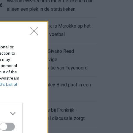
Waarom WK-records meer betekenen dan
6.
alleen een plek in de statistieken
Voor de Schilderswijk is Marokko op het
7.
WK meer dan alleen voetbal
sonal or
Afgewezen bod op Givairo Read
ection to
onderstreept de stevige
ou may
8.
 personal
onderhandelingspositie van Feyenoord
out of the
 downstream
B’s List of
De terugkeer van Daley Blind past in een
9.
groter plan van Ajax
Waarom de arbitrage bij Frankrijk -
0.
Marokko voor zoveel discussie zorgt