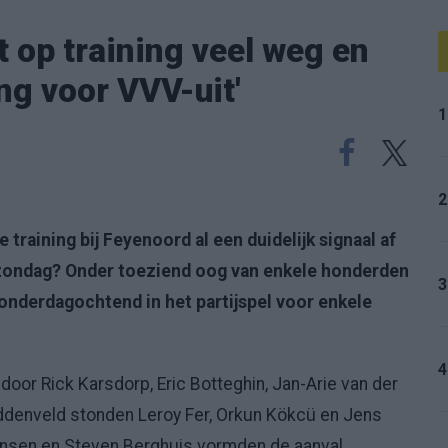
t op training veel weg en
ng voor VVV-uit'
1
2
 training bij Feyenoord al een duidelijk signaal af
e zondag? Onder toeziend oog van enkele honderden
3
onderdagochtend in het partijspel voor enkele
4
oor Rick Karsdorp, Eric Botteghin, Jan-Arie van der
ddenveld stonden Leroy Fer, Orkun Kökcü en Jens
rgensen en Steven Berghuis vormden de aanval.