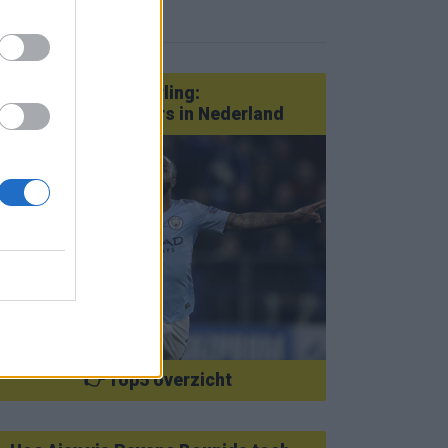
eer nieuws
Van Götze tot Sterling:
statementtransfers in Nederland
👉 Top5 overzicht