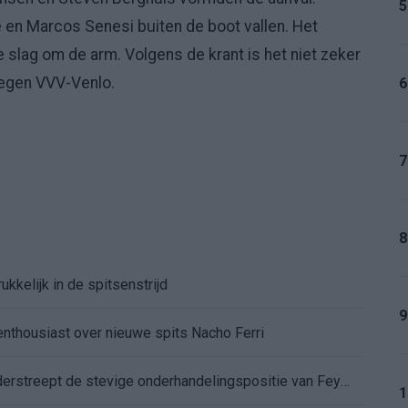
5
 en Marcos Senesi buiten de boot vallen. Het
slag om de arm. Volgens de krant is het niet zeker
tegen VVV-Venlo.
6
7
8
kkelijk in de spitsenstrijd
9
enthousiast over nieuwe spits Nacho Ferri
Afgewezen bod op Givairo Read onderstreept de stevige onderhandelingspositie van Feyenoord
1