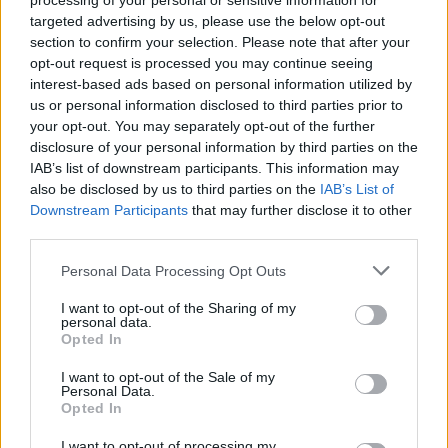
processing of your personal or sensitive information for
Fraser begint aan nieuwe uitdaging: oud-
targeted advertising by us, please use the below opt-out
Feyenoorder tekent als bondscoach
section to confirm your selection. Please note that after your
opt-out request is processed you may continue seeing
Kan Givairo Read de duurste verdediger ooit van
interest-based ads based on personal information utilized by
Feyenoord worden? Deze records liggen binnen
us or personal information disclosed to third parties prior to
bereik
your opt-out. You may separately opt-out of the further
disclosure of your personal information by third parties on the
Van Bronckhorst voert druk op: Feyenoord wil op
IAB’s list of downstream participants. This information may
deze twee posities nog versterken
also be disclosed by us to third parties on the
IAB’s List of
Downstream Participants
that may further disclose it to other
Feyenoord incasseert miljoenen: transfer Leo
third parties.
Sauer naar Stuttgart bijna rond
Personal Data Processing Opt Outs
Feyenoord zet deur open voor miljoenen: Ueda
I want to opt-out of the Sharing of my
en Hadj Moussa mogen vertrekken
personal data.
Opted In
Feyenoord sluit voorbereiding bijna af: dit staat
I want to opt-out of the Sale of my
er nog op het programma
Personal Data.
Opted In
Shaqueel van Persie ontkracht geruchten over
I want to opt-out of processing my