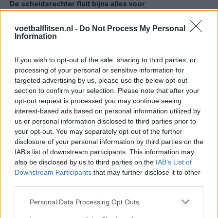
De scheidsrechter fluit bijna alles voor
Feyenoord.
#feypsv
voetbalflitsen.nl -
Do Not Process My Personal
— PSV Eindhoven (@PsvEind2021)
Information
February 5, 2023
Key wedstrijd in de strijd om de titel....scheidsrechter be
If you wish to opt-out of the sale, sharing to third parties, or
like...tranquilo ruuusstiggg zomer avond
processing of your personal or sensitive information for
potje...zucht...
@knvb
amateurisme
targeted advertising by us, please use the below opt-out
@eredivisie
#Feyenoord
#Feypsv
section to confirm your selection. Please note that after your
opt-out request is processed you may continue seeing
— Beardguy (@BeardedGuy14)
February 5, 2023
interest-based ads based on personal information utilized by
us or personal information disclosed to third parties prior to
Ondertussen is het in De Kuip
0-1 voor PSV
en zien we dat de
your opt-out. You may separately opt-out of the further
disclosure of your personal information by third parties on the
Rotterdamse aanval hapert. We zijn benieuwd naar de tweede
IAB’s list of downstream participants. This information may
helft.
also be disclosed by us to third parties on the
IAB’s List of
Downstream Participants
that may further disclose it to other
third parties.
Ajax
Feyenoord
PSV
Personal Data Processing Opt Outs
Bizarre wending bij PSV: speler krijgt rood en
mag tóch verder