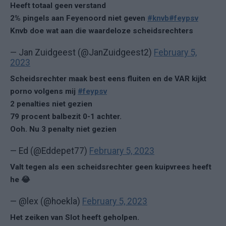
Heeft totaal geen verstand
2% pingels aan Feyenoord niet geven
#knvb
#feypsv
Knvb doe wat aan die waardeloze scheidsrechters
— Jan Zuidgeest (@JanZuidgeest2)
February 5,
2023
Scheidsrechter maak best eens fluiten en de VAR kijkt
porno volgens mij
#feypsv
2 penalties niet gezien
79 procent balbezit 0-1 achter.
Ooh. Nu 3 penalty niet gezien
— Ed (@Eddepet77)
February 5, 2023
Valt tegen als een scheidsrechter geen kuipvrees heeft
he 😂
— @lex (@hoekla)
February 5, 2023
Het zeiken van Slot heeft geholpen.