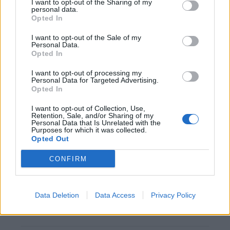
I want to opt-out of the Sharing of my
personal data.
Opted In
Hoe Mijnans past in de PSV-structuur
I want to opt-out of the Sale of my
Personal Data.
Opted In
PSV begint voorbereiding met gelijkspel: zo ziet
de route naar het nieuwe seizoen eruit
I want to opt-out of processing my
Personal Data for Targeted Advertising.
Opted In
Zo overtuigde PSV Sven Mijnans en bleef Ajax
met lege handen achter
I want to opt-out of Collection, Use,
Retention, Sale, and/or Sharing of my
Personal Data that Is Unrelated with the
Purposes for which it was collected.
Video gaat viraal: Peter Bosz kapt interview na
Opted Out
Oranje-vragen abrupt af
CONFIRM
PSV kijkt naar Geertruida en raakt gevoelige
transferlijn
Data Deletion
Data Access
Privacy Policy
PSV kiest met Tygo Land opnieuw voor de lange
route