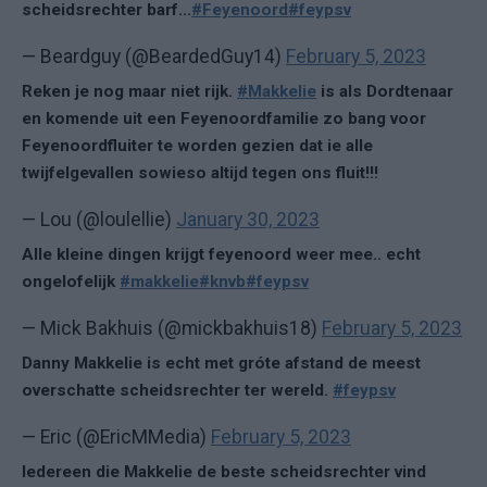
scheidsrechter barf...
#Feyenoord
#feypsv
— Beardguy (@BeardedGuy14)
February 5, 2023
Reken je nog maar niet rijk.
#Makkelie
is als Dordtenaar
en komende uit een Feyenoordfamilie zo bang voor
Feyenoordfluiter te worden gezien dat ie alle
twijfelgevallen sowieso altijd tegen ons fluit!!!
— Lou (@loulellie)
January 30, 2023
Alle kleine dingen krijgt feyenoord weer mee.. echt
ongelofelijk
#makkelie
#knvb
#feypsv
— Mick Bakhuis (@mickbakhuis18)
February 5, 2023
Danny Makkelie is echt met gróte afstand de meest
overschatte scheidsrechter ter wereld.
#feypsv
— Eric (@EricMMedia)
February 5, 2023
Iedereen die Makkelie de beste scheidsrechter vind