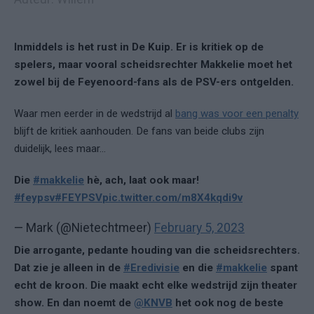
Inmiddels is het rust in De Kuip. Er is kritiek op de
spelers, maar vooral scheidsrechter Makkelie moet het
zowel bij de Feyenoord-fans als de PSV-ers ontgelden.
Waar men eerder in de wedstrijd al
bang was voor een penalty
blijft de kritiek aanhouden. De fans van beide clubs zijn
duidelijk, lees maar...
Die
#makkelie
hè, ach, laat ook maar!
#feypsv
#FEYPSV
pic.twitter.com/m8X4kqdi9v
— Mark (@Nietechtmeer)
February 5, 2023
Die arrogante, pedante houding van die scheidsrechters.
Dat zie je alleen in de
#Eredivisie
en die
#makkelie
spant
echt de kroon. Die maakt echt elke wedstrijd zijn theater
show. En dan noemt de
@KNVB
het ook nog de beste