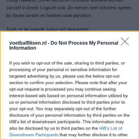
vanzelf in beeld. Logisch ook. Ze nemen veel schoten, spelen
bij sterke landen en hebben vaak penalty’s.
Toch zit de waarde soms net daarachter.
voetbalflitsen.nl -
Do Not Process My Personal
Kijk naar spelers die penalty’s nemen. Kijk naar aanvallers in
Information
een makkelijke poule. Kijk naar middenvelders die vaak in de
zestien komen. Kijk ook naar verdedigers die gevaarlijk zijn bij
If you wish to opt-out of the sale, sharing to third parties, or
corners en vrije trappen, zeker als goals van verdedigers extra
processing of your personal or sensitive information for
punten opleveren.
targeted advertising by us, please use the below opt-out
section to confirm your selection. Please note that after your
Een spits van een topland is veilig. Een goed gekozen
opt-out request is processed you may continue seeing
interest-based ads based on personal information utilized by
middenvelder kan verschil maken.
us or personal information disclosed to third parties prior to
your opt-out. You may separately opt-out of the further
Daar moet je wel nuchter in blijven. Een speler kan geweldig
disclosure of your personal information by third parties on the
zijn, maar weinig minuten maken. Een vleugelaanvaller kan in
IAB’s list of downstream participants. This information may
vorm zijn, maar geen penalty’s nemen. Een spits kan een
also be disclosed by us to third parties on the
IAB’s List of
makkelijke poule hebben, maar na twee wedstrijden rust
Downstream Participants
that may further disclose it to other