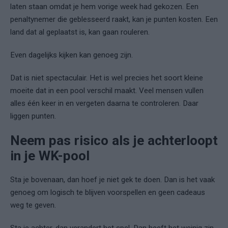
laten staan omdat je hem vorige week had gekozen. Een
penaltynemer die geblesseerd raakt, kan je punten kosten. Een
land dat al geplaatst is, kan gaan rouleren.
Even dagelijks kijken kan genoeg zijn.
Dat is niet spectaculair. Het is wel precies het soort kleine
moeite dat in een pool verschil maakt. Veel mensen vullen
alles één keer in en vergeten daarna te controleren. Daar
liggen punten.
Neem pas risico als je achterloopt
in je WK-pool
Sta je bovenaan, dan hoef je niet gek te doen. Dan is het vaak
genoeg om logisch te blijven voorspellen en geen cadeaus
weg te geven.
Sta je achter, dan verandert het spel. Dan heeft het weinig zin