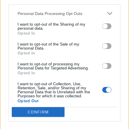
krijgen als het land al geplaatst is.
third parties.
Personal Data Processing Opt Outs
Kleine dingen. Grote gevolgen.
I want to opt-out of the Sharing of my
Gebruik data, maar blijf zelf
personal data.
Opted In
nadenken
I want to opt-out of the Sale of my
Personal Data.
Voorspellingen van databureaus en bookmakers kunnen
Opted In
helpen. Ze geven een beeld van kansen, favorieten en
I want to opt-out of processing my
verwachte doelpuntenmakers. Handig, zeker als je twijfelt
Personal Data for Targeted Advertising.
tussen twee landen of spelers.
Opted In
I want to opt-out of Collection, Use,
Alleen voorspelt data geen heel WK netjes vooruit.
Retention, Sale, and/or Sharing of my
Personal Data that Is Unrelated with the
Purposes for which it was collected.
Toernooien zijn rommelig. Een rode kaart, blessure,
Opted Out
hittewedstrijd of strafschoppenserie kan alles veranderen.
CONFIRM
Marokko haalde in 2022 de halve finale. Argentinië verloor
toen de eerste wedstrijd van Saudi-Arabië en werd alsnog
wereldkampioen.