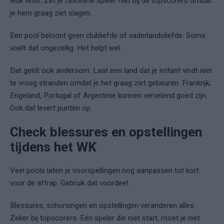
leuk vindt. Zet je favoriete speler niet bij de topscorers omdat
je hem graag ziet slagen.
Een pool beloont geen clubliefde of vaderlandsliefde. Soms
voelt dat ongezellig. Het helpt wel.
Dat geldt ook andersom. Laat een land dat je irritant vindt niet
te vroeg stranden omdat je het graag ziet gebeuren. Frankrijk,
Engeland, Portugal of Argentinië kunnen vervelend goed zijn.
Ook dat levert punten op.
Check blessures en opstellingen
tijdens het WK
Veel pools laten je voorspellingen nog aanpassen tot kort
voor de aftrap. Gebruik dat voordeel.
Blessures, schorsingen en opstellingen veranderen alles.
Zeker bij topscorers. Een speler die niet start, moet je niet