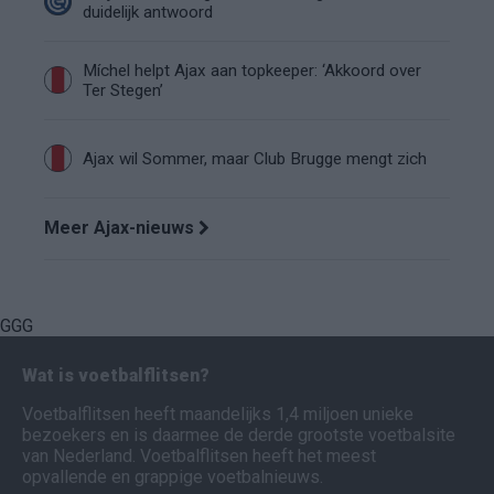
duidelijk antwoord
Míchel helpt Ajax aan topkeeper: ‘Akkoord over
Ter Stegen’
Ajax wil Sommer, maar Club Brugge mengt zich
Meer Ajax-nieuws
GGG
Wat is voetbalflitsen?
Voetbalflitsen heeft maandelijks 1,4 miljoen unieke
bezoekers en is daarmee de derde grootste voetbalsite
van Nederland. Voetbalflitsen heeft het meest
opvallende en grappige voetbalnieuws.