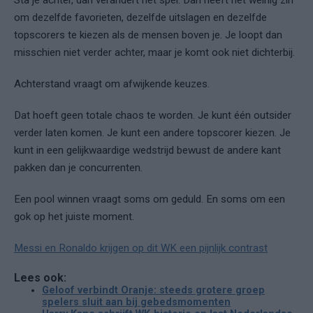
om dezelfde favorieten, dezelfde uitslagen en dezelfde
topscorers te kiezen als de mensen boven je. Je loopt dan
misschien niet verder achter, maar je komt ook niet dichterbij.
Achterstand vraagt om afwijkende keuzes.
Dat hoeft geen totale chaos te worden. Je kunt één outsider
verder laten komen. Je kunt een andere topscorer kiezen. Je
kunt in een gelijkwaardige wedstrijd bewust de andere kant
pakken dan je concurrenten.
Een pool winnen vraagt soms om geduld. En soms om een
gok op het juiste moment.
Messi en Ronaldo krijgen op dit WK een pijnlijk contrast
Lees ook:
Geloof verbindt Oranje: steeds grotere groep
spelers sluit aan bij gebedsmomenten