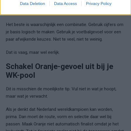
Data Deletion
Data Access
Privacy Policy
Data geeft richting. Je hoeft het niet blind te volgen.
Het beste is waarschijnlijk een combinatie. Gebruik cijfers om
je basis logisch te maken. Gebruik je voetbalgevoel voor een
paar afwijkende keuzes. Niet te veel, niet te weinig.
Dat is vaag, maar wel eerlijk.
Schakel Oranje-gevoel uit bij je
WK-pool
Dit is misschien de moeilijkste tip. Vul niet in wat je hoopt,
maar wat je verwacht.
Als je denkt dat Nederland wereldkampioen kan worden,
prima. Dan moet de route, vorm en selectie daar wel bij
passen. Maak Oranje niet automatisch finalist omdat je het