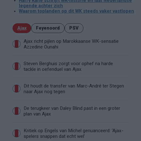
Harry Kane schrijft WK-historie en laat Nederlandse
legende achter zich
Waarom toplanden op dit WK steeds vaker vastlopen
Ajax
Feyenoord
PSV
Ajax richt pijlen op Marokkaanse WK-sensatie
Azzedine Ounahi
Steven Berghuis zorgt voor ophef na harde
tackle in oefenduel van Ajax
Dit houdt de transfer van Marc-André ter Stegen
naar Ajax nog tegen
De terugkeer van Daley Blind past in een groter
plan van Ajax
Kritiek op Engels van Míchel genuanceerd: ‘Ajax-
spelers snappen dat echt wel’