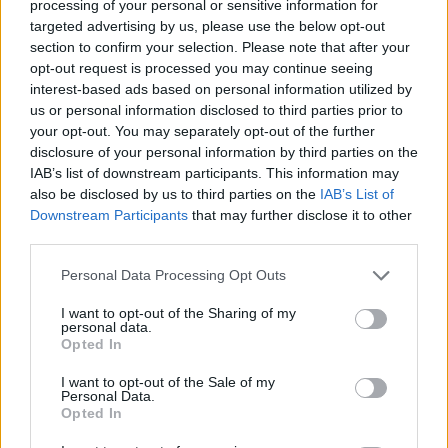
Marcos Leonardo laat eerste indruk achter bij
processing of your personal or sensitive information for
Ajax: 'Hier gaan fans van genieten'
targeted advertising by us, please use the below opt-out
section to confirm your selection. Please note that after your
opt-out request is processed you may continue seeing
Resterend oefenprogramma Ajax: waar zijn de
interest-based ads based on personal information utilized by
duels te zien
us or personal information disclosed to third parties prior to
your opt-out. You may separately opt-out of the further
Ajax groeit onder Míchel, maar transfermarkt
disclosure of your personal information by third parties on the
blijft cruciaal
IAB’s list of downstream participants. This information may
also be disclosed by us to third parties on the
IAB’s List of
Downstream Participants
that may further disclose it to other
Ajax-talent Mohamed Abdalla schrijft Europese
geschiedenis
third parties.
Personal Data Processing Opt Outs
Shane Kluivert krijgt kans van Flick en begint in
de basis bij FC Barcelona
I want to opt-out of the Sharing of my
personal data.
Opted In
Servische media vergelijken Ajax-talent Abdellah
Ouazane met Lionel Messi
I want to opt-out of the Sale of my
Personal Data.
Opted In
Ajax zet grote stap richting volgende ronde na