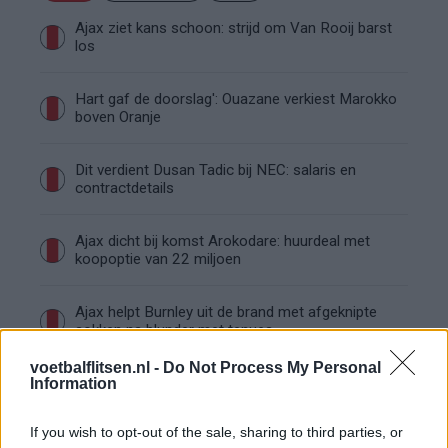
Ajax ziet kans schoon: strijd om Van Rooij barst
los
Hart gaf de doorslag': Ouazane verkiest Marokko
boven Oranje
Dit verdient Dusan Tadic bij NEC: salaris en
contractdetails
Ajax dicht bij komst Arokodare: huurdeal met
koopoptie van 22 miljoen
Ajax helpt Burnley uit de brand met afgeknipte
sokken na blunder met tenues
voetbalflitsen.nl -
Do Not Process My Personal
Hakim Ziyech verhuurt opnieuw luxe
Information
appartement op Amsterdamse Zuidas
If you wish to opt-out of the sale, sharing to third parties, or