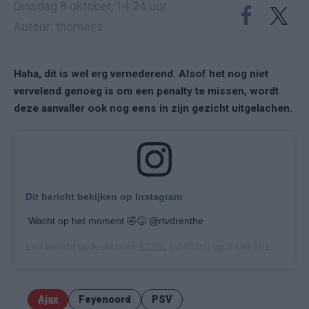
Dinsdag 8 oktober, 14:24 uur
Auteur: thomass
Haha, dit is wel erg vernederend. Alsof het nog niet
vervelend genoeg is om een penalty te missen, wordt
deze aanvaller ook nog eens in zijn gezicht uitgelachen.
Dit bericht bekijken op Instagram
Wacht op het moment 🤣😝 @rtvdrenthe
Een bericht gedeeld door
433NL
(@433nl) op
8 Okt 2019 om 3:31 (PDT)
Ajax
Feyenoord
PSV