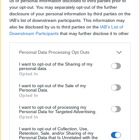
us or personal information disclosed to third parties prior to
your opt-out. You may separately opt-out of the further
“Twente was toen niet haalbaar”: Weghorst blikt
disclosure of your personal information by third parties on the
terug op Ajax-keuze
IAB’s list of downstream participants. This information may
also be disclosed by us to third parties on the
IAB’s List of
Downstream Participants
that may further disclose it to other
De transferprioriteiten van Ajax worden steeds
third parties.
duidelijker
Personal Data Processing Opt Outs
Ajax begint voorbereiding met nederlaag: zo ziet
de route naar PEC eruit
I want to opt-out of the Sharing of my
personal data.
Opted In
Zo overtuigde PSV Sven Mijnans en bleef Ajax
met lege handen achter
I want to opt-out of the Sale of my
Personal Data.
Opted In
Waarom steeds meer sleutelfiguren Ajax
I want to opt-out of processing my
verlaten
Personal Data for Targeted Advertising.
Opted In
Steijn: ‘Bergwijn was niet mijn eerste keus als
I want to opt-out of Collection, Use,
Ajax-aanvoerder’
Retention, Sale, and/or Sharing of my
Personal Data that Is Unrelated with the