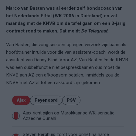
Marco van Basten was al eerder zelf bondscoach van
het Nederlands Elftal (WK 2006 in Duitsland) en zal
maandag met de KNVB om de tafel gaan om een 3-jarig
contract rond te maken. Dat meldt
De Telegraaf.
Van Basten, die vorig seizoen op eigen verzoek zijn baan als
hoofdtrainer inruilde voor die van assistent-coach, wordt de
assistent van Danny Blind. Voor AZ, Van Basten én de KNVB
was een dubbelfunctie niet bespreekbaar en dus moet de
KNVB aan AZ een afkoopsom betalen. Inmiddels zou de
KNVB met AZ al tot een akkoord zijn gekomen.
Ajax
Feyenoord
PSV
Ajax richt pijlen op Marokkaanse WK-sensatie
Azzedine Ounahi
Steven Berghuis zorgt voor ophef na harde