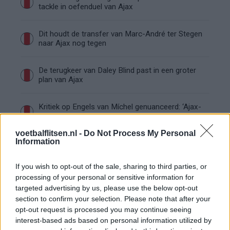
tackle in oefenduel van Ajax
Dit houdt de transfer van Marc-André ter Stegen
naar Ajax nog tegen
De terugkeer van Daley Blind past in een groter
plan van Ajax
Kritiek op Engels van Míchel genuanceerd: ‘Ajax-
spelers snappen dat echt wel’
voetbalflitsen.nl -
Do Not Process My Personal
Information
De eerste Míchel-dagen bij Ajax: Blind coacht,
Gloukh krijgt standje en Ceballos wordt gebeld
If you wish to opt-out of the sale, sharing to third parties, or
processing of your personal or sensitive information for
Steur kiest voor Newcastle na gemiste
targeted advertising by us, please use the below opt-out
duidelijkheid bij Ajax
section to confirm your selection. Please note that after your
opt-out request is processed you may continue seeing
Blind kan bij Ajax de speler naast Míchel worden
interest-based ads based on personal information utilized by