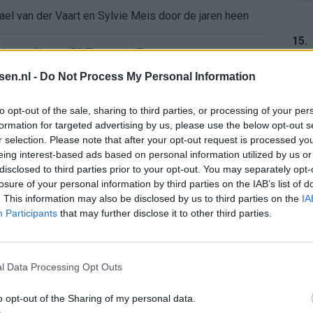
ael van der Vaart en Sylvie Meis door de jaren heen
15.
el voor Ajax en FC Twente in Europa
tsen.nl -
Do Not Process My Personal Information
 bondscoach: "Kampioen met Jong Ajax"
16.
to opt-out of the sale, sharing to third parties, or processing of your per
formation for targeted advertising by us, please use the below opt-out s
n schrijft geschiedenis met rode kaart in WK-finale
r selection. Please note that after your opt-out request is processed y
eing interest-based ads based on personal information utilized by us or
e League? Dit zijn de belangrijke data
17.
disclosed to third parties prior to your opt-out. You may separately opt-
losure of your personal information by third parties on the IAB’s list of
. This information may also be disclosed by us to third parties on the
IA
isie-terugkeer: NEC onderzoekt komst van Ajax-icoon
Participants
that may further disclose it to other third parties.
18.
l Data Processing Opt Outs
o opt-out of the Sharing of my personal data.
19.