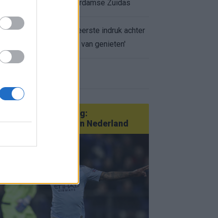
appartement op Amsterdamse Zuidas
Marcos Leonardo laat eerste indruk achter
bij Ajax: 'Hier gaan fans van genieten'
r nieuws
an Götze tot Sterling:
tatementtransfers in Nederland