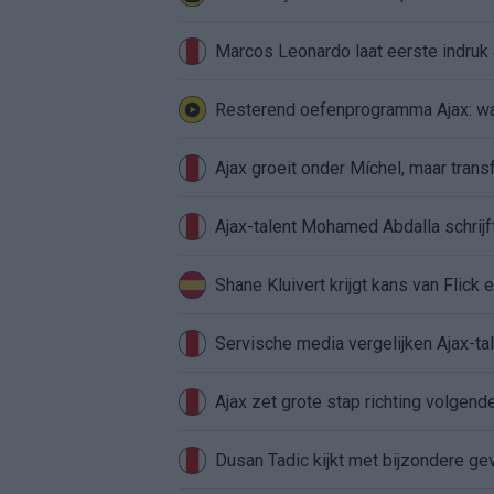
Marcos Leonardo laat eerste indruk a
Resterend oefenprogramma Ajax: waa
Ajax groeit onder Míchel, maar transf
Ajax-talent Mohamed Abdalla schrij
Shane Kluivert krijgt kans van Flick 
Servische media vergelijken Ajax-t
Ajax zet grote stap richting volgen
Dusan Tadic kijkt met bijzondere ge