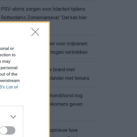
PSV-shirts zorgen voor hilariteit tijdens
Rotterdams Zomercarnaval: 'Dat kan hier
niet'
Feyenoord zet deur open voor miljoenen:
sonal or
Ueda en Hadj Moussa mogen vertrekken
ection to
ou may
 personal
Ajax helpt Burnley uit de brand met
out of the
afgeknipte sokken na blunder met tenues
 downstream
B’s List of
Feyenoord onder Van Bronckhorst nog
altijd ongeslagen: nieuwkomers geven
hoop
Hakim Ziyech verhuurt opnieuw luxe