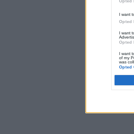
Opted 
I want t
Opted 
I want 
Advertis
Opted 
I want t
of my P
was col
Opted 