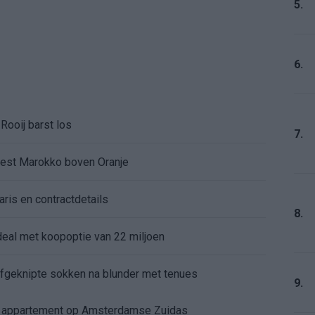
5.
6.
Rooij barst los
7.
kiest Marokko boven Oranje
aris en contractdetails
8.
rdeal met koopoptie van 22 miljoen
 afgeknipte sokken na blunder met tenues
9.
e appartement op Amsterdamse Zuidas