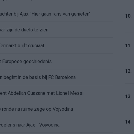
chter bij Ajax: 'Hier gaan fans van genieten'
10.
r zijn de duels te zien
ermarkt blijft cruciaal
11.
ft Europese geschiedenis
12.
en begint in de basis bij FC Barcelona
alent Abdellah Ouazane met Lionel Messi
13.
de ronde na ruime zege op Vojvodina
14.
voelens naar Ajax - Vojvodina