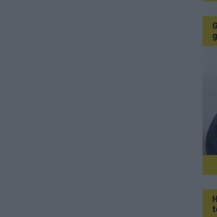
G
g
H
t