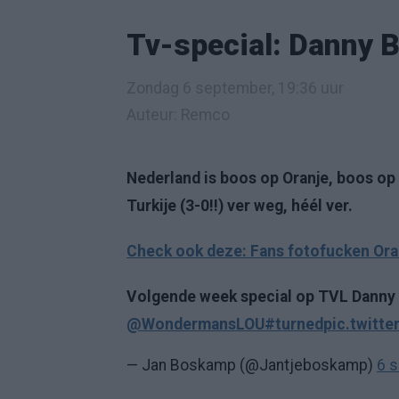
Tv-special: Danny Bl
Zondag 6 september, 19:36 uur
Auteur: Remco
Nederland is boos op Oranje, boos op
Turkije (3-0!!) ver weg, héél ver.
Check ook deze: Fans fotofucken Ora
Volgende week special op TVL Danny B
@WondermansLOU
#turned
pic.twitte
— Jan Boskamp (@Jantjeboskamp)
6 