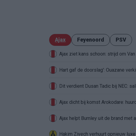
Ajax
Feyenoord
PSV
Ajax ziet kans schoon: strijd om Van 
Hart gaf de doorslag': Ouazane ver
Dit verdient Dusan Tadic bij NEC: sal
Ajax dicht bij komst Arokodare: huu
Ajax helpt Burnley uit de brand met
Hakim Ziyech verhuurt opnieuw lux