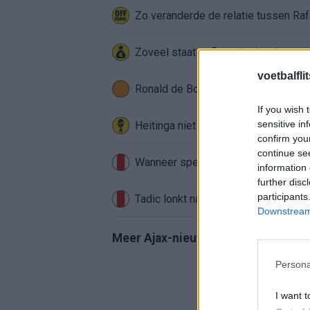
Zo veranderde de relatie tussen Raf
Zoveel staat er financieel op het sp
voetbalfli
Ronald de Boer noemt Reiziger als
If you wish 
sensitive in
Heitinga niet langer alleen: Argentij
confirm you
continue se
Wanneer speelt Ajax in de Conferenc
information 
further disc
participants
Tadic lonkt naar verrassende Erediv
Downstream 
Meer Ajax-nieuws
Persona
I want t