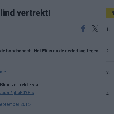
ind vertrekt!
N
1.
2.
 de bondscoach. Het EK is na de nederlaag tegen
nje
3.
lind vertrekt - via
r.com/fjLaF0YEls
4.
september 2015