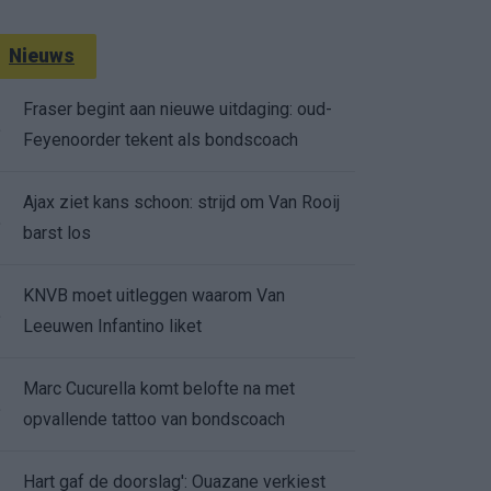
Nieuws
Fraser begint aan nieuwe uitdaging: oud-
.
Feyenoorder tekent als bondscoach
Ajax ziet kans schoon: strijd om Van Rooij
.
barst los
KNVB moet uitleggen waarom Van
.
Leeuwen Infantino liket
Marc Cucurella komt belofte na met
.
opvallende tattoo van bondscoach
Hart gaf de doorslag': Ouazane verkiest