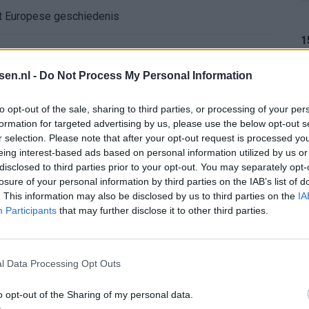
ft Europese geschiedenis
1
en begint in de basis bij FC Barcelona
tsen.nl -
Do Not Process My Personal Information
alent Abdellah Ouazane met Lionel Messi
1
to opt-out of the sale, sharing to third parties, or processing of your per
formation for targeted advertising by us, please use the below opt-out s
de ronde na ruime zege op Vojvodina
r selection. Please note that after your opt-out request is processed y
eing interest-based ads based on personal information utilized by us or
voelens naar Ajax - Vojvodina
1
disclosed to third parties prior to your opt-out. You may separately opt-
losure of your personal information by third parties on the IAB’s list of
. This information may also be disclosed by us to third parties on the
IA
ael van der Vaart en Sylvie Meis door de jaren heen
Participants
that may further disclose it to other third parties.
el voor Ajax en FC Twente in Europa
1
l Data Processing Opt Outs
 bondscoach: "Kampioen met Jong Ajax"
o opt-out of the Sharing of my personal data.
1
n schrijft geschiedenis met rode kaart in WK-finale