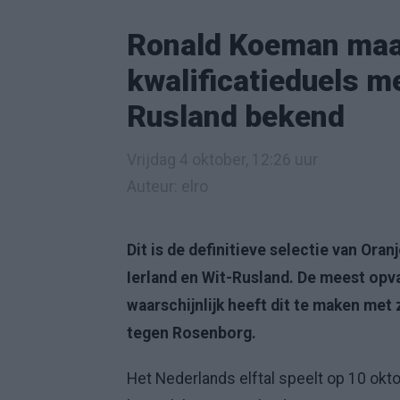
Ronald Koeman maak
kwalificatieduels m
Rusland bekend
Vrijdag 4 oktober, 12:26 uur
Auteur: elro
Dit is de definitieve selectie van Ora
Ierland en Wit-Rusland. De meest opv
waarschijnlijk heeft dit te maken met
tegen Rosenborg.
Het Nederlands elftal speelt op 10 okto