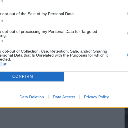
In
o opt-out of the Sale of my Personal Data.
e League? Dit zijn de belangrijke data
In
2
isie-terugkeer: NEC onderzoekt komst van Ajax-icoon
to opt-out of processing my Personal Data for Targeted
ing.
In
M
o opt-out of Collection, Use, Retention, Sale, and/or Sharing
ersonal Data that Is Unrelated with the Purposes for which it
lected.
Out
CONFIRM
Data Deletion
Data Access
Privacy Policy