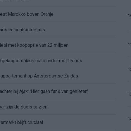
kiest Marokko boven Oranje
1
aris en contractdetails
1
rdeal met koopoptie van 22 miljoen
 afgeknipte sokken na blunder met tenues
1
e appartement op Amsterdamse Zuidas
chter bij Ajax: 'Hier gaan fans van genieten'
1
r zijn de duels te zien
1
ermarkt blijft cruciaal