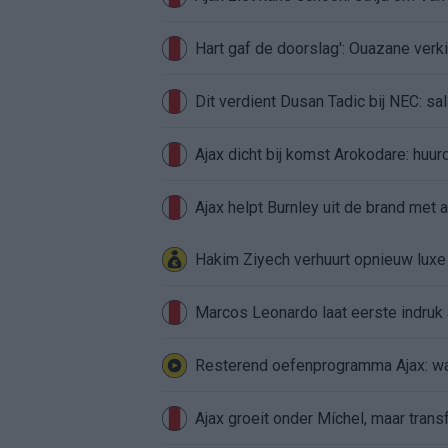
Hart gaf de doorslag': Ouazane ver
Dit verdient Dusan Tadic bij NEC: sal
Ajax dicht bij komst Arokodare: huu
Ajax helpt Burnley uit de brand met
Hakim Ziyech verhuurt opnieuw lux
Marcos Leonardo laat eerste indruk a
Resterend oefenprogramma Ajax: waa
Ajax groeit onder Míchel, maar transf