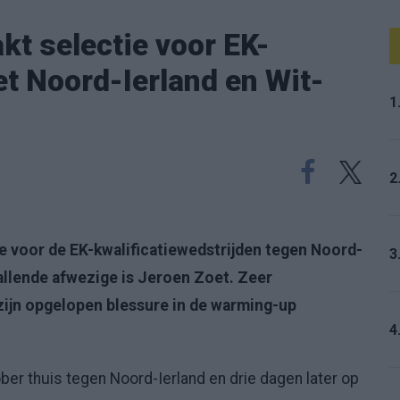
t selectie voor EK-
et Noord-Ierland en Wit-
1
2
nje voor de EK-kwalificatiewedstrijden tegen Noord-
3
allende afwezige is Jeroen Zoet. Zeer
 zijn opgelopen blessure in de warming-up
4
ber thuis tegen Noord-Ierland en drie dagen later op