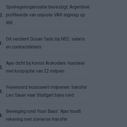
Spelregelorganisatie bevestigt: Argentinië
profiteerde van onjuiste VAR-ingreep op
0.
WK
Dit verdient Dusan Tadic bij NEC: salaris
1.
en contractdetails
Ajax dicht bij komst Arokodare: huurdeal
2.
met koopoptie van 22 miljoen
Feyenoord incasseert miljoenen: transfer
3.
Leo Sauer naar Stuttgart bijna rond
Beweging rond Youri Baas': Ajax houdt
4.
rekening met zomerse transfer