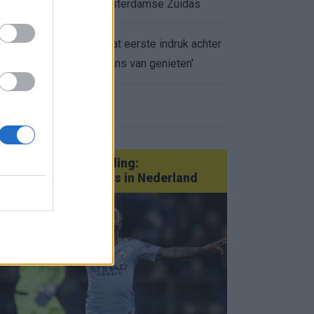
appartement op Amsterdamse Zuidas
Marcos Leonardo laat eerste indruk achter
0.
bij Ajax: 'Hier gaan fans van genieten'
eer nieuws
Van Götze tot Sterling:
statementtransfers in Nederland