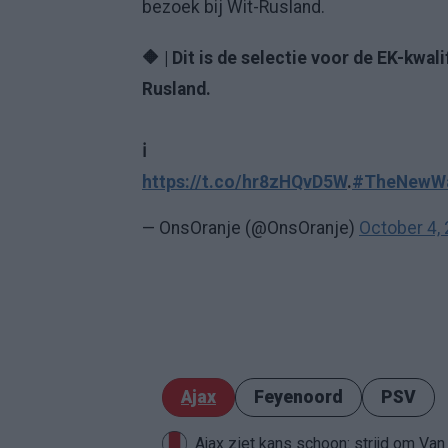
bezoek bij Wit-Rusland.
🔶 | Dit is de selectie voor de EK-kwa
Rusland.
ℹ️
https://t.co/hr8zHQvD5W
.
#TheNewW
— OnsOranje (@OnsOranje)
October 4,
Ajax
Feyenoord
PSV
Ajax ziet kans schoon: strijd om Van 