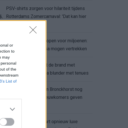
PSV-shirts zorgen voor hilariteit tijdens
Rotterdams Zomercarnaval: 'Dat kan hier
5.
niet'
Feyenoord zet deur open voor miljoenen:
6.
sonal or
Ueda en Hadj Moussa mogen vertrekken
ection to
ou may
 personal
Ajax helpt Burnley uit de brand met
7.
out of the
afgeknipte sokken na blunder met tenues
 downstream
B’s List of
Feyenoord onder Van Bronckhorst nog
altijd ongeslagen: nieuwkomers geven
8.
hoop
Hakim Ziyech verhuurt opnieuw luxe
9.