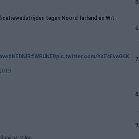
5
lificatiewedstrijden tegen Noord-Ierland en Wit-
6
ave
#NEDNIR
#WRUNED
pic.twitter.com/YsE4FveG9K
7
 2019
8
9
Rooij barst los